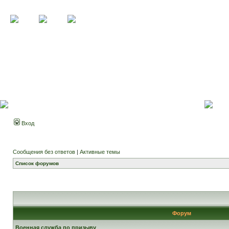
Вход
Сообщения без ответов
|
Активные темы
Список форумов
Форум
Военная служба по призыву