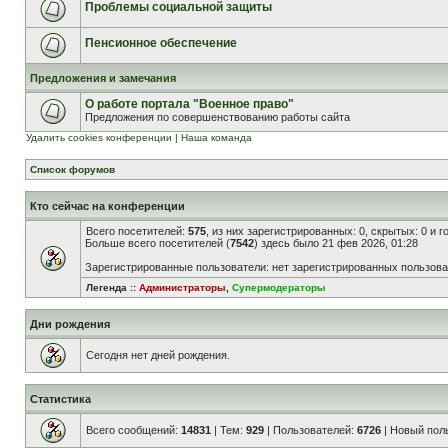
Проблемы социальной защиты
Пенсионное обеспечение
Предложения и замечания
О работе портала "Военное право"
Предложения по совершенствованию работы сайта
Удалить cookies конференции
|
Наша команда
Список форумов
Кто сейчас на конференции
Всего посетителей:
575
, из них зарегистрированных: 0, скрытых: 0 и 
Больше всего посетителей (
7542
) здесь было 21 фев 2026, 01:28
Зарегистрированные пользователи: нет зарегистрированных пользов
Легенда ::
Администраторы
,
Супермодераторы
Дни рождения
Сегодня нет дней рождения.
Статистика
Всего сообщений:
14831
| Тем:
929
| Пользователей:
6726
| Новый пол