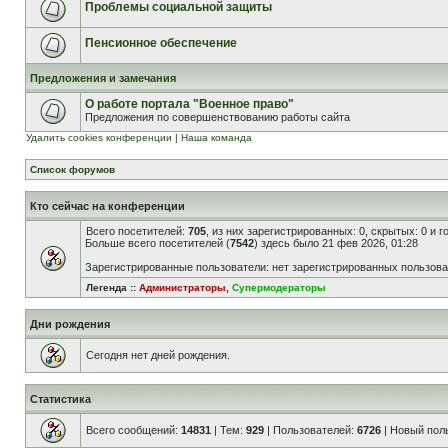
Проблемы социальной защиты
Пенсионное обеспечение
Предложения и замечания
О работе портала "Военное право"
Предложения по совершенствованию работы сайта
Удалить cookies конференции
|
Наша команда
Список форумов
Кто сейчас на конференции
Всего посетителей:
705
, из них зарегистрированных: 0, скрытых: 0 и 
Больше всего посетителей (
7542
) здесь было 21 фев 2026, 01:28
Зарегистрированные пользователи: нет зарегистрированных пользов
Легенда ::
Администраторы
,
Супермодераторы
Дни рождения
Сегодня нет дней рождения.
Статистика
Всего сообщений:
14831
| Тем:
929
| Пользователей:
6726
| Новый пол