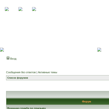
Вход
Сообщения без ответов
|
Активные темы
Список форумов
Форум
Военная служба по призыву