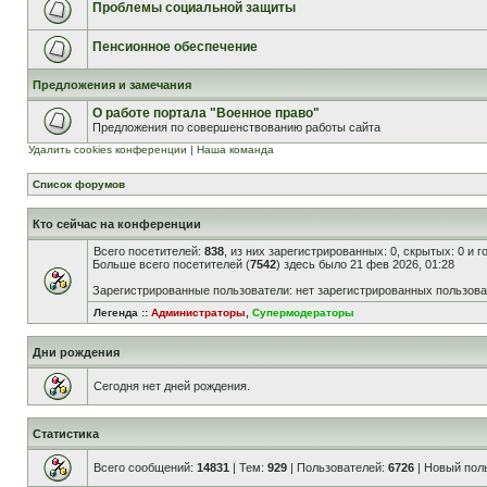
Проблемы социальной защиты
Пенсионное обеспечение
Предложения и замечания
О работе портала "Военное право"
Предложения по совершенствованию работы сайта
Удалить cookies конференции
|
Наша команда
Список форумов
Кто сейчас на конференции
Всего посетителей:
838
, из них зарегистрированных: 0, скрытых: 0 и 
Больше всего посетителей (
7542
) здесь было 21 фев 2026, 01:28
Зарегистрированные пользователи: нет зарегистрированных пользов
Легенда ::
Администраторы
,
Супермодераторы
Дни рождения
Сегодня нет дней рождения.
Статистика
Всего сообщений:
14831
| Тем:
929
| Пользователей:
6726
| Новый пол