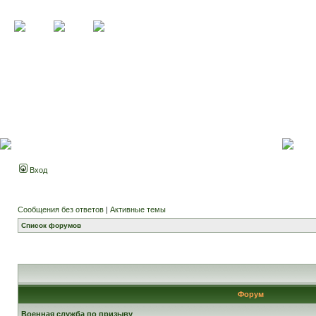
Вход
Сообщения без ответов
|
Активные темы
Список форумов
Форум
Военная служба по призыву