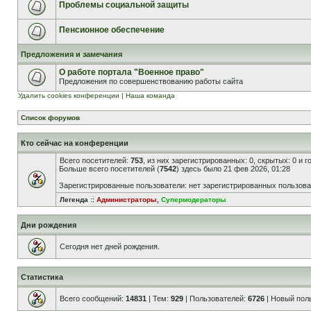
Проблемы социальной защиты
Пенсионное обеспечение
Предложения и замечания
О работе портала "Военное право"
Предложения по совершенствованию работы сайта
Удалить cookies конференции
|
Наша команда
Список форумов
Кто сейчас на конференции
Всего посетителей:
753
, из них зарегистрированных: 0, скрытых: 0 и 
Больше всего посетителей (
7542
) здесь было 21 фев 2026, 01:28
Зарегистрированные пользователи: нет зарегистрированных пользов
Легенда ::
Администраторы
,
Супермодераторы
Дни рождения
Сегодня нет дней рождения.
Статистика
Всего сообщений:
14831
| Тем:
929
| Пользователей:
6726
| Новый пол