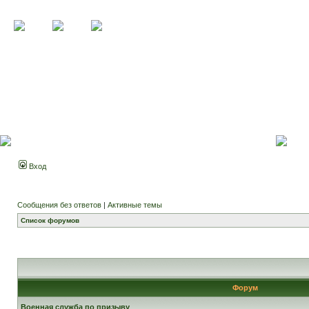
Вход
Сообщения без ответов
|
Активные темы
Список форумов
Форум
Военная служба по призыву