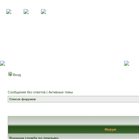
Вход
Сообщения без ответов
|
Активные темы
Список форумов
Форум
Военная служба по призыву