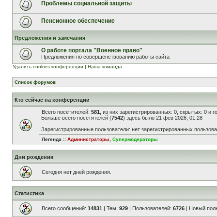
Проблемы социальной защиты
Пенсионное обеспечение
Предложения и замечания
О работе портала "Военное право"
Предложения по совершенствованию работы сайта
Удалить cookies конференции
|
Наша команда
Список форумов
Кто сейчас на конференции
Всего посетителей:
581
, из них зарегистрированных: 0, скрытых: 0 и 
Больше всего посетителей (
7542
) здесь было 21 фев 2026, 01:28
Зарегистрированные пользователи: нет зарегистрированных пользов
Легенда ::
Администраторы
,
Супермодераторы
Дни рождения
Сегодня нет дней рождения.
Статистика
Всего сообщений:
14831
| Тем:
929
| Пользователей:
6726
| Новый пол