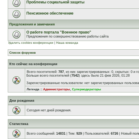
Проблемы социальной защиты
Пенсионное обеспечение
Предложения и замечания
О работе портала "Военное право"
Предложения по совершенствованию работы сайта
Удалить cookies конференции
|
Наша команда
Список форумов
Кто сейчас на конференции
Всего посетителей:
787
, из них зарегистрированных: 0, скрытых: 0 и 
Больше всего посетителей (
7542
) здесь было 21 фев 2026, 01:28
Зарегистрированные пользователи: нет зарегистрированных пользов
Легенда ::
Администраторы
,
Супермодераторы
Дни рождения
Сегодня нет дней рождения.
Статистика
Всего сообщений:
14831
| Тем:
929
| Пользователей:
6726
| Новый пол