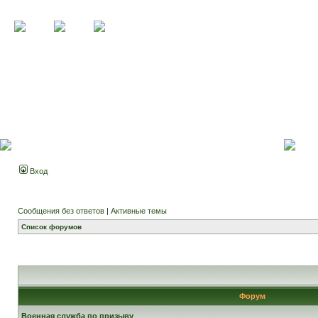
Вход
Сообщения без ответов
|
Активные темы
Список форумов
Форум
Военная служба по призыву