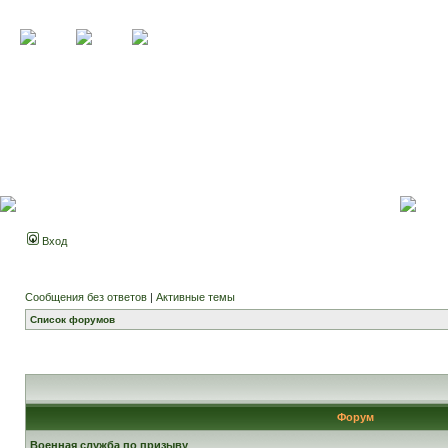
Вход
Сообщения без ответов
|
Активные темы
Список форумов
Форум
Военная служба по призыву