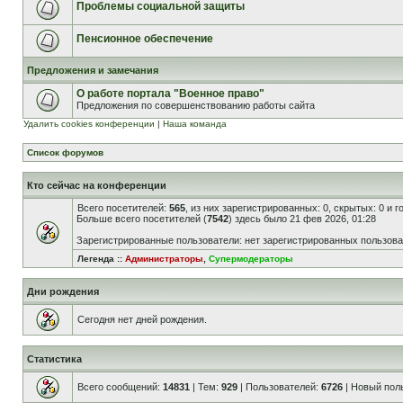
Проблемы социальной защиты
Пенсионное обеспечение
Предложения и замечания
О работе портала "Военное право"
Предложения по совершенствованию работы сайта
Удалить cookies конференции
|
Наша команда
Список форумов
Кто сейчас на конференции
Всего посетителей:
565
, из них зарегистрированных: 0, скрытых: 0 и 
Больше всего посетителей (
7542
) здесь было 21 фев 2026, 01:28
Зарегистрированные пользователи: нет зарегистрированных пользов
Легенда ::
Администраторы
,
Супермодераторы
Дни рождения
Сегодня нет дней рождения.
Статистика
Всего сообщений:
14831
| Тем:
929
| Пользователей:
6726
| Новый пол