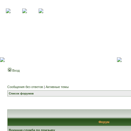
Вход
Сообщения без ответов
|
Активные темы
Список форумов
Форум
Военная служба по призыву