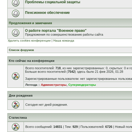
Проблемы социальной защиты
Пенсионное обеспечение
Предложения и замечания
О работе портала "Военное право"
Предложения по совершенствованию работы сайта
Удалить cookies конференции
|
Наша команда
Список форумов
Кто сейчас на конференции
Всего посетителей:
718
, из них зарегистрированных: 0, скрытых: 0 и 
Больше всего посетителей (
7542
) здесь было 21 фев 2026, 01:28
Зарегистрированные пользователи: нет зарегистрированных пользов
Легенда ::
Администраторы
,
Супермодераторы
Дни рождения
Сегодня нет дней рождения.
Статистика
Всего сообщений:
14831
| Тем:
929
| Пользователей:
6726
| Новый пол