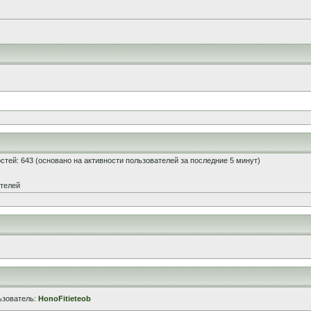
гостей: 643 (основано на активности пользователей за последние 5 минут)
ателей
ьзователь:
HonoFitieteob