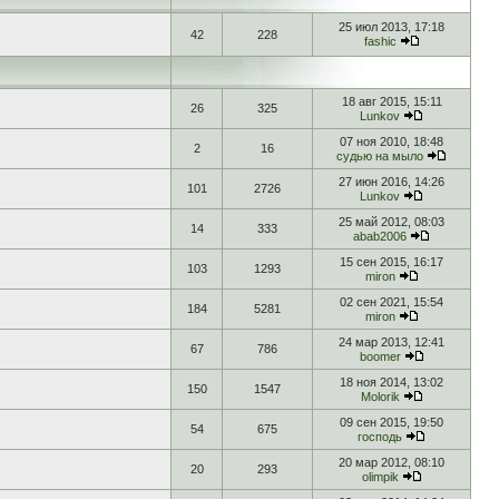
25 июл 2013, 17:18
42
228
fashic
18 авг 2015, 15:11
26
325
Lunkov
07 ноя 2010, 18:48
2
16
судью на мыло
27 июн 2016, 14:26
101
2726
Lunkov
25 май 2012, 08:03
14
333
abab2006
15 сен 2015, 16:17
103
1293
miron
02 сен 2021, 15:54
184
5281
miron
24 мар 2013, 12:41
67
786
boomer
18 ноя 2014, 13:02
150
1547
Molorik
09 сен 2015, 19:50
54
675
господь
20 мар 2012, 08:10
20
293
olimpik