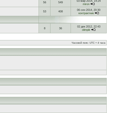
03 мар 2014, 14:24
56
549
miron
06 сен 2014, 20:30
53
408
контрактник
02 дек 2012, 22:43
8
36
olimpik
Часовой пояс: UTC + 4 часа