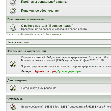
Проблемы социальной защиты
Пенсионное обеспечение
Предложения и замечания
О работе портала "Военное право"
Предложения по совершенствованию работы сайта
Удалить cookies конференции
|
Наша команда
Список форумов
Кто сейчас на конференции
Всего посетителей:
643
, из них зарегистрированных: 0, скрытых: 0 и 
Больше всего посетителей (
7542
) здесь было 21 фев 2026, 01:28
Зарегистрированные пользователи: нет зарегистрированных пользов
Легенда ::
Администраторы
,
Супермодераторы
Дни рождения
Сегодня нет дней рождения.
Статистика
Всего сообщений:
14831
| Тем:
929
| Пользователей:
6726
| Новый пол