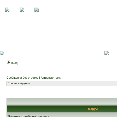
Вход
Сообщения без ответов
|
Активные темы
Список форумов
Форум
Военная служба по призыву