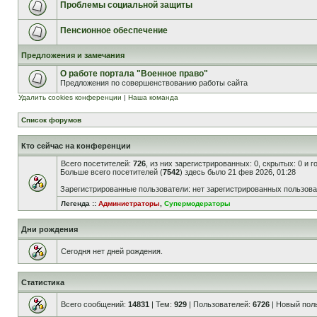
Проблемы социальной защиты
Пенсионное обеспечение
Предложения и замечания
О работе портала "Военное право"
Предложения по совершенствованию работы сайта
Удалить cookies конференции
|
Наша команда
Список форумов
Кто сейчас на конференции
Всего посетителей:
726
, из них зарегистрированных: 0, скрытых: 0 и 
Больше всего посетителей (
7542
) здесь было 21 фев 2026, 01:28
Зарегистрированные пользователи: нет зарегистрированных пользов
Легенда ::
Администраторы
,
Супермодераторы
Дни рождения
Сегодня нет дней рождения.
Статистика
Всего сообщений:
14831
| Тем:
929
| Пользователей:
6726
| Новый пол