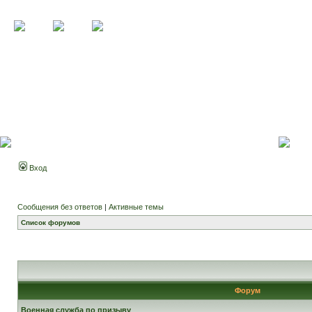
Вход
Сообщения без ответов
|
Активные темы
Список форумов
Форум
Военная служба по призыву