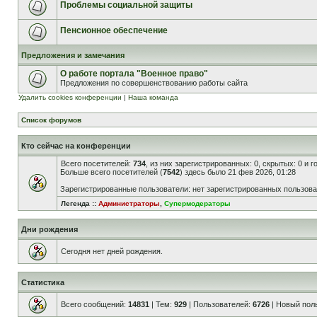
Проблемы социальной защиты
Пенсионное обеспечение
Предложения и замечания
О работе портала "Военное право"
Предложения по совершенствованию работы сайта
Удалить cookies конференции
|
Наша команда
Список форумов
Кто сейчас на конференции
Всего посетителей:
734
, из них зарегистрированных: 0, скрытых: 0 и 
Больше всего посетителей (
7542
) здесь было 21 фев 2026, 01:28
Зарегистрированные пользователи: нет зарегистрированных пользов
Легенда ::
Администраторы
,
Супермодераторы
Дни рождения
Сегодня нет дней рождения.
Статистика
Всего сообщений:
14831
| Тем:
929
| Пользователей:
6726
| Новый пол