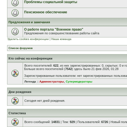
Проблемы социальной защиты
Пенсионное обеспечение
Предложения и замечания
О работе портала "Военное право"
Предложения по совершенствованию работы сайта
Удалить cookies конференции
|
Наша команда
Список форумов
Кто сейчас на конференции
Всего посетителей:
622
, из них зарегистрированных: 0, скрытых: 0 и 
Больше всего посетителей (
7542
) здесь было 21 фев 2026, 01:28
Зарегистрированные пользователи: нет зарегистрированных пользов
Легенда ::
Администраторы
,
Супермодераторы
Дни рождения
Сегодня нет дней рождения.
Статистика
Всего сообщений:
14831
| Тем:
929
| Пользователей:
6726
| Новый пол