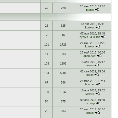
25 июл 2013, 17:18
42
228
fashic
18 авг 2015, 15:11
26
325
Lunkov
07 ноя 2010, 18:48
2
16
судью на мыло
27 июн 2016, 14:26
101
2726
Lunkov
25 май 2012, 08:03
14
333
abab2006
15 сен 2015, 16:17
103
1293
miron
02 сен 2021, 15:54
184
5281
miron
24 мар 2013, 12:41
67
786
boomer
18 ноя 2014, 13:02
150
1547
Molorik
09 сен 2015, 19:50
54
675
господь
20 мар 2012, 08:10
20
293
olimpik