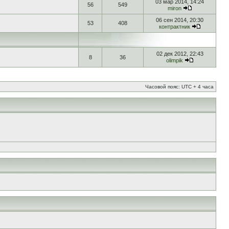
03 мар 2014, 14:24
56
549
miron
06 сен 2014, 20:30
53
408
контрактник
02 дек 2012, 22:43
8
36
olimpik
Часовой пояс: UTC + 4 часа