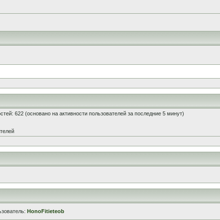
гостей: 622 (основано на активности пользователей за последние 5 минут)
ателей
ьзователь:
HonoFitieteob