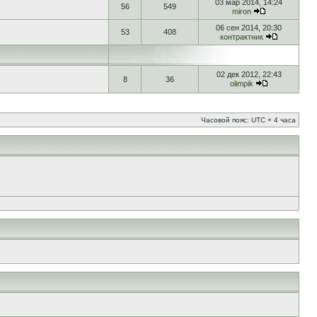
03 мар 2014, 14:24
56
549
miron
06 сен 2014, 20:30
53
408
контрактник
02 дек 2012, 22:43
8
36
olimpik
Часовой пояс: UTC + 4 часа