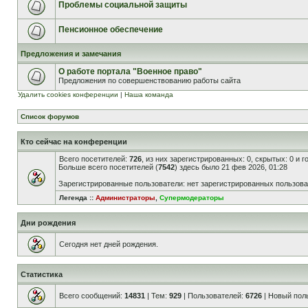
Проблемы социальной защиты
Пенсионное обеспечение
Предложения и замечания
О работе портала "Военное право"
Предложения по совершенствованию работы сайта
Удалить cookies конференции
|
Наша команда
Список форумов
Кто сейчас на конференции
Всего посетителей:
726
, из них зарегистрированных: 0, скрытых: 0 и 
Больше всего посетителей (
7542
) здесь было 21 фев 2026, 01:28
Зарегистрированные пользователи: нет зарегистрированных пользов
Легенда ::
Администраторы
,
Супермодераторы
Дни рождения
Сегодня нет дней рождения.
Статистика
Всего сообщений:
14831
| Тем:
929
| Пользователей:
6726
| Новый пол