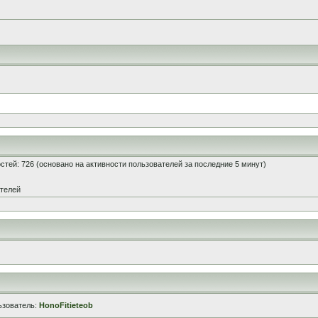
гостей: 726 (основано на активности пользователей за последние 5 минут)
ателей
ьзователь:
HonoFitieteob