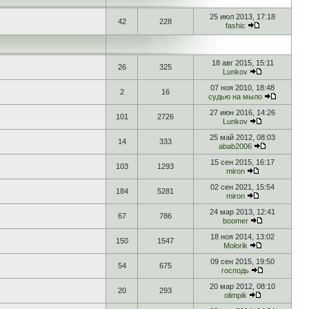
25 июл 2013, 17:18
42
228
fashic
18 авг 2015, 15:11
26
325
Lunkov
07 ноя 2010, 18:48
2
16
судью на мыло
27 июн 2016, 14:26
101
2726
Lunkov
25 май 2012, 08:03
14
333
abab2006
15 сен 2015, 16:17
103
1293
miron
02 сен 2021, 15:54
184
5281
miron
24 мар 2013, 12:41
67
786
boomer
18 ноя 2014, 13:02
150
1547
Molorik
09 сен 2015, 19:50
54
675
господь
20 мар 2012, 08:10
20
293
olimpik