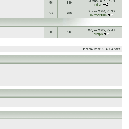
03 мар 2014, 14:24
56
549
miron
06 сен 2014, 20:30
53
408
контрактник
02 дек 2012, 22:43
8
36
olimpik
Часовой пояс: UTC + 4 часа