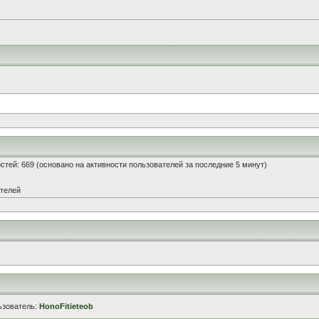
гостей: 669 (основано на активности пользователей за последние 5 минут)
ателей
ьзователь:
HonoFitieteob