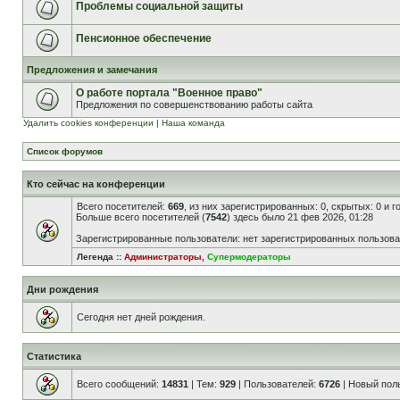
Проблемы социальной защиты
Пенсионное обеспечение
Предложения и замечания
О работе портала "Военное право"
Предложения по совершенствованию работы сайта
Удалить cookies конференции
|
Наша команда
Список форумов
Кто сейчас на конференции
Всего посетителей:
669
, из них зарегистрированных: 0, скрытых: 0 и 
Больше всего посетителей (
7542
) здесь было 21 фев 2026, 01:28
Зарегистрированные пользователи: нет зарегистрированных пользов
Легенда ::
Администраторы
,
Супермодераторы
Дни рождения
Сегодня нет дней рождения.
Статистика
Всего сообщений:
14831
| Тем:
929
| Пользователей:
6726
| Новый пол