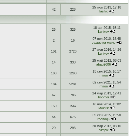
25 июл 2013, 17:18
42
228
fashic
18 авг 2015, 15:11
26
325
Lunkov
07 ноя 2010, 18:48
2
16
судью на мыло
27 июн 2016, 14:26
101
2726
Lunkov
25 май 2012, 08:03
14
333
abab2006
15 сен 2015, 16:17
103
1293
miron
02 сен 2021, 15:54
184
5281
miron
24 мар 2013, 12:41
67
786
boomer
18 ноя 2014, 13:02
150
1547
Molorik
09 сен 2015, 19:50
54
675
господь
20 мар 2012, 08:10
20
293
olimpik