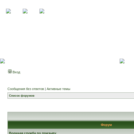
Вход
Сообщения без ответов
|
Активные темы
Список форумов
Форум
Военная служба по призыву