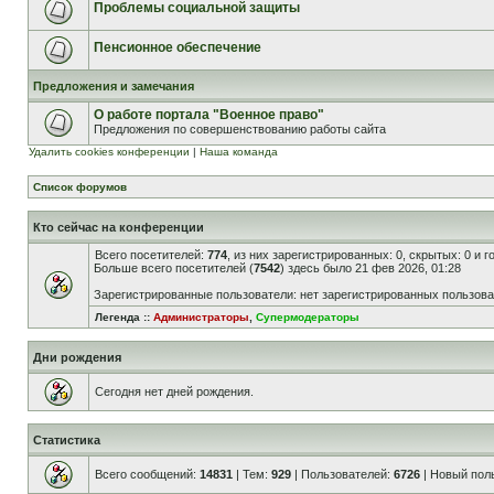
Проблемы социальной защиты
Пенсионное обеспечение
Предложения и замечания
О работе портала "Военное право"
Предложения по совершенствованию работы сайта
Удалить cookies конференции
|
Наша команда
Список форумов
Кто сейчас на конференции
Всего посетителей:
774
, из них зарегистрированных: 0, скрытых: 0 и 
Больше всего посетителей (
7542
) здесь было 21 фев 2026, 01:28
Зарегистрированные пользователи: нет зарегистрированных пользов
Легенда ::
Администраторы
,
Супермодераторы
Дни рождения
Сегодня нет дней рождения.
Статистика
Всего сообщений:
14831
| Тем:
929
| Пользователей:
6726
| Новый пол