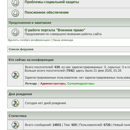
Проблемы социальной защиты
Пенсионное обеспечение
Предложения и замечания
О работе портала "Военное право"
Предложения по совершенствованию работы сайта
Удалить cookies конференции
|
Наша команда
Список форумов
Кто сейчас на конференции
Всего посетителей:
639
, из них зарегистрированных: 0, скрытых: 0 и 
Больше всего посетителей (
7542
) здесь было 21 фев 2026, 01:28
Зарегистрированные пользователи: нет зарегистрированных пользов
Легенда ::
Администраторы
,
Супермодераторы
Дни рождения
Сегодня нет дней рождения.
Статистика
Всего сообщений:
14831
| Тем:
929
| Пользователей:
6726
| Новый пол