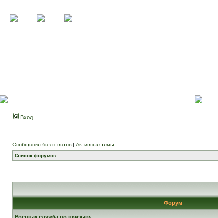
Вход
Сообщения без ответов
|
Активные темы
Список форумов
Форум
Военная служба по призыву