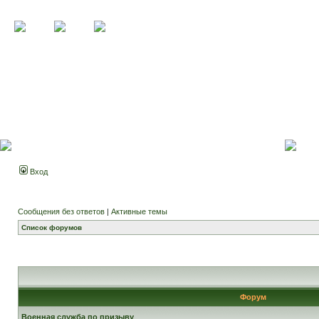
Вход
Сообщения без ответов
|
Активные темы
Список форумов
Форум
Военная служба по призыву