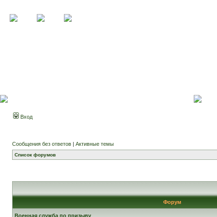
Вход
Сообщения без ответов
|
Активные темы
Список форумов
Форум
Военная служба по призыву