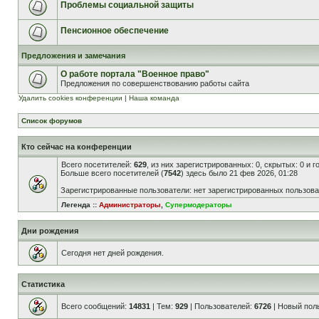
Проблемы социальной защиты
Пенсионное обеспечение
Предложения и замечания
О работе портала "Военное право"
Предложения по совершенствованию работы сайта
Удалить cookies конференции
|
Наша команда
Список форумов
Кто сейчас на конференции
Всего посетителей:
629
, из них зарегистрированных: 0, скрытых: 0 и 
Больше всего посетителей (
7542
) здесь было 21 фев 2026, 01:28
Зарегистрированные пользователи: нет зарегистрированных пользов
Легенда ::
Администраторы
,
Супермодераторы
Дни рождения
Сегодня нет дней рождения.
Статистика
Всего сообщений:
14831
| Тем:
929
| Пользователей:
6726
| Новый пол