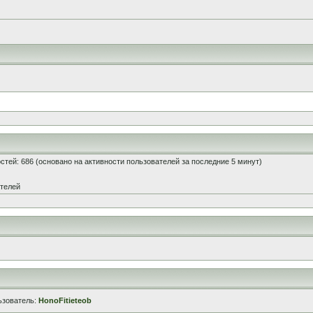
гостей: 686 (основано на активности пользователей за последние 5 минут)
ателей
ьзователь:
HonoFitieteob