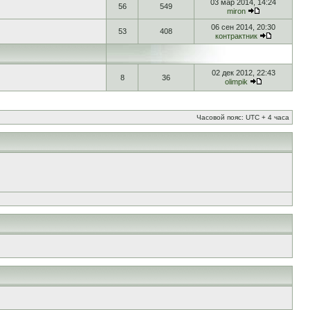
03 мар 2014, 14:24
56
549
miron
06 сен 2014, 20:30
53
408
контрактник
02 дек 2012, 22:43
8
36
olimpik
Часовой пояс: UTC + 4 часа