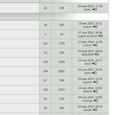
25 июл 2013, 17:18
42
228
fashic
18 авг 2015, 15:11
26
325
Lunkov
07 ноя 2010, 18:48
2
16
судью на мыло
27 июн 2016, 14:26
101
2726
Lunkov
25 май 2012, 08:03
14
333
abab2006
15 сен 2015, 16:17
103
1293
miron
02 сен 2021, 15:54
184
5281
miron
24 мар 2013, 12:41
67
786
boomer
18 ноя 2014, 13:02
150
1547
Molorik
09 сен 2015, 19:50
54
675
господь
20 мар 2012, 08:10
20
293
olimpik