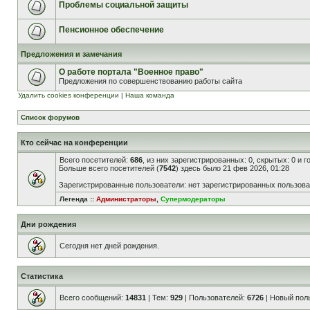
Проблемы социальной защиты
Пенсионное обеспечение
Предложения и замечания
О работе портала "Военное право"
Предложения по совершенствованию работы сайта
Удалить cookies конференции
|
Наша команда
Список форумов
Кто сейчас на конференции
Всего посетителей:
686
, из них зарегистрированных: 0, скрытых: 0 и 
Больше всего посетителей (
7542
) здесь было 21 фев 2026, 01:28
Зарегистрированные пользователи: нет зарегистрированных пользов
Легенда ::
Администраторы
,
Супермодераторы
Дни рождения
Сегодня нет дней рождения.
Статистика
Всего сообщений:
14831
| Тем:
929
| Пользователей:
6726
| Новый пол