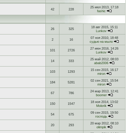
25 июл 2013, 17:18
42
228
fashic
18 авг 2015, 15:11
26
325
Lunkov
07 ноя 2010, 18:48
2
16
судью на мыло
27 июн 2016, 14:26
101
2726
Lunkov
25 май 2012, 08:03
14
333
abab2006
15 сен 2015, 16:17
103
1293
miron
02 сен 2021, 15:54
184
5281
miron
24 мар 2013, 12:41
67
786
boomer
18 ноя 2014, 13:02
150
1547
Molorik
09 сен 2015, 19:50
54
675
господь
20 мар 2012, 08:10
20
293
olimpik