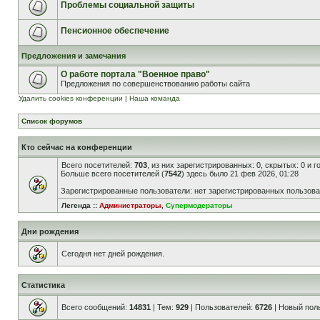
Проблемы социальной защиты
Пенсионное обеспечение
Предложения и замечания
О работе портала "Военное право"
Предложения по совершенствованию работы сайта
Удалить cookies конференции
|
Наша команда
Список форумов
Кто сейчас на конференции
Всего посетителей:
703
, из них зарегистрированных: 0, скрытых: 0 и 
Больше всего посетителей (
7542
) здесь было 21 фев 2026, 01:28
Зарегистрированные пользователи: нет зарегистрированных пользов
Легенда ::
Администраторы
,
Супермодераторы
Дни рождения
Сегодня нет дней рождения.
Статистика
Всего сообщений:
14831
| Тем:
929
| Пользователей:
6726
| Новый пол