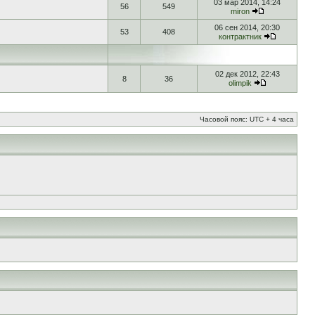
03 мар 2014, 14:24
56
549
miron
06 сен 2014, 20:30
53
408
контрактник
02 дек 2012, 22:43
8
36
olimpik
Часовой пояс: UTC + 4 часа