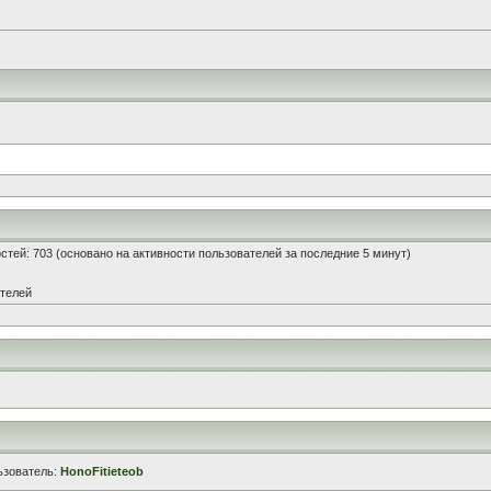
гостей: 703 (основано на активности пользователей за последние 5 минут)
ателей
ьзователь:
HonoFitieteob