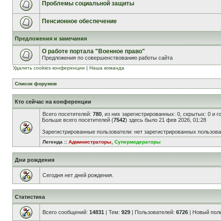
Проблемы социальной защиты
Пенсионное обеспечение
Предложения и замечания
О работе портала "Военное право"
Предложения по совершенствованию работы сайта
Удалить cookies конференции
|
Наша команда
Список форумов
Кто сейчас на конференции
Всего посетителей:
780
, из них зарегистрированных: 0, скрытых: 0 и 
Больше всего посетителей (
7542
) здесь было 21 фев 2026, 01:28
Зарегистрированные пользователи: нет зарегистрированных пользов
Легенда ::
Администраторы
,
Супермодераторы
Дни рождения
Сегодня нет дней рождения.
Статистика
Всего сообщений:
14831
| Тем:
929
| Пользователей:
6726
| Новый пол