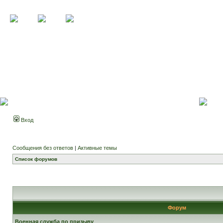
Вход
Сообщения без ответов
|
Активные темы
Список форумов
Форум
Военная служба по призыву