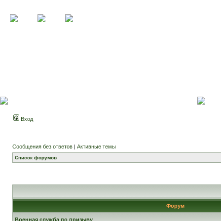
Вход
Сообщения без ответов
|
Активные темы
Список форумов
Форум
Военная служба по призыву