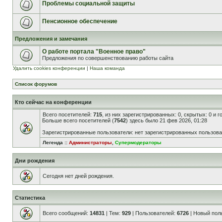
Проблемы социальной защиты
Пенсионное обеспечение
Предложения и замечания
О работе портала "Военное право"
Предложения по совершенствованию работы сайта
Удалить cookies конференции
|
Наша команда
Список форумов
Кто сейчас на конференции
Всего посетителей:
715
, из них зарегистрированных: 0, скрытых: 0 и 
Больше всего посетителей (
7542
) здесь было 21 фев 2026, 01:28
Зарегистрированные пользователи: нет зарегистрированных пользов
Легенда ::
Администраторы
,
Супермодераторы
Дни рождения
Сегодня нет дней рождения.
Статистика
Всего сообщений:
14831
| Тем:
929
| Пользователей:
6726
| Новый пол