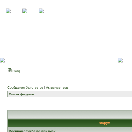
Вход
Сообщения без ответов
|
Активные темы
Список форумов
Форум
Военная служба по призыву