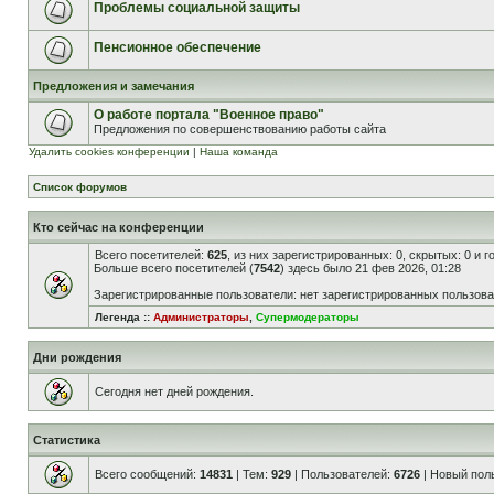
Проблемы социальной защиты
Пенсионное обеспечение
Предложения и замечания
О работе портала "Военное право"
Предложения по совершенствованию работы сайта
Удалить cookies конференции
|
Наша команда
Список форумов
Кто сейчас на конференции
Всего посетителей:
625
, из них зарегистрированных: 0, скрытых: 0 и 
Больше всего посетителей (
7542
) здесь было 21 фев 2026, 01:28
Зарегистрированные пользователи: нет зарегистрированных пользов
Легенда ::
Администраторы
,
Супермодераторы
Дни рождения
Сегодня нет дней рождения.
Статистика
Всего сообщений:
14831
| Тем:
929
| Пользователей:
6726
| Новый пол