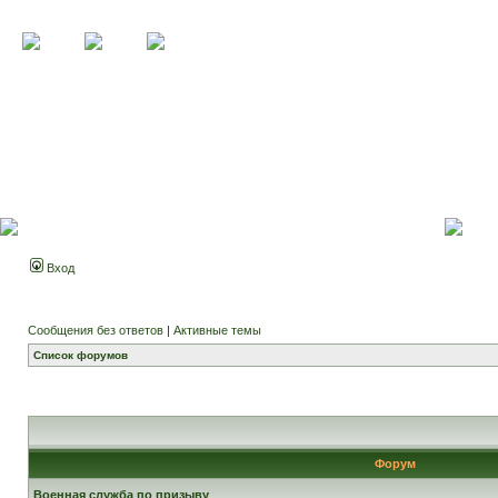
Вход
Сообщения без ответов
|
Активные темы
Список форумов
Форум
Военная служба по призыву