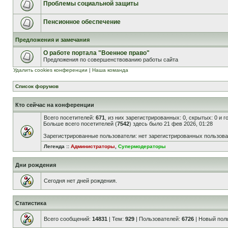
Проблемы социальной защиты
Пенсионное обеспечение
Предложения и замечания
О работе портала "Военное право"
Предложения по совершенствованию работы сайта
Удалить cookies конференции
|
Наша команда
Список форумов
Кто сейчас на конференции
Всего посетителей:
671
, из них зарегистрированных: 0, скрытых: 0 и 
Больше всего посетителей (
7542
) здесь было 21 фев 2026, 01:28
Зарегистрированные пользователи: нет зарегистрированных пользов
Легенда ::
Администраторы
,
Супермодераторы
Дни рождения
Сегодня нет дней рождения.
Статистика
Всего сообщений:
14831
| Тем:
929
| Пользователей:
6726
| Новый пол