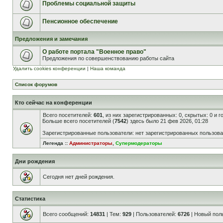
Проблемы социальной защиты
Пенсионное обеспечение
Предложения и замечания
О работе портала "Военное право"
Предложения по совершенствованию работы сайта
Удалить cookies конференции
|
Наша команда
Список форумов
Кто сейчас на конференции
Всего посетителей:
601
, из них зарегистрированных: 0, скрытых: 0 и 
Больше всего посетителей (
7542
) здесь было 21 фев 2026, 01:28
Зарегистрированные пользователи: нет зарегистрированных пользов
Легенда ::
Администраторы
,
Супермодераторы
Дни рождения
Сегодня нет дней рождения.
Статистика
Всего сообщений:
14831
| Тем:
929
| Пользователей:
6726
| Новый пол