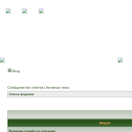
Вход
Сообщения без ответов
|
Активные темы
Список форумов
Форум
Военная служба по призыву