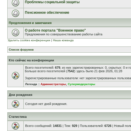
Проблемы социальной защиты
Пенсионное обеспечение
Предложения и замечания
О работе портала "Военное право"
Предложения по совершенствованию работы сайта
Удалить cookies конференции
|
Наша команда
Список форумов
Кто сейчас на конференции
Всего посетителей:
679
, из них зарегистрированных: 0, скрытых: 0 и 
Больше всего посетителей (
7542
) здесь было 21 фев 2026, 01:28
Зарегистрированные пользователи: нет зарегистрированных пользов
Легенда ::
Администраторы
,
Супермодераторы
Дни рождения
Сегодня нет дней рождения.
Статистика
Всего сообщений:
14831
| Тем:
929
| Пользователей:
6726
| Новый пол