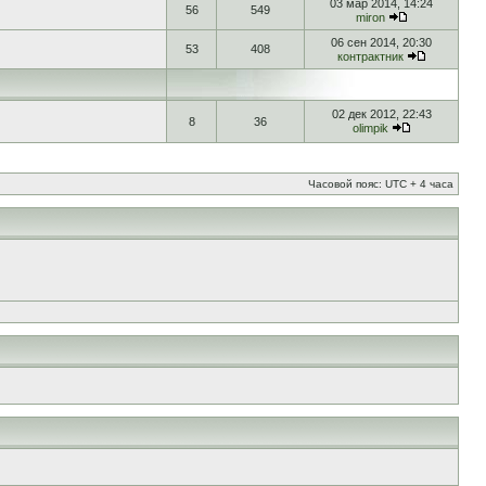
03 мар 2014, 14:24
56
549
miron
06 сен 2014, 20:30
53
408
контрактник
02 дек 2012, 22:43
8
36
olimpik
Часовой пояс: UTC + 4 часа