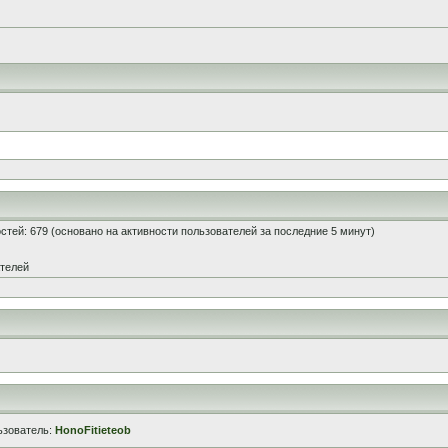
гостей: 679 (основано на активности пользователей за последние 5 минут)
ателей
ьзователь:
HonoFitieteob