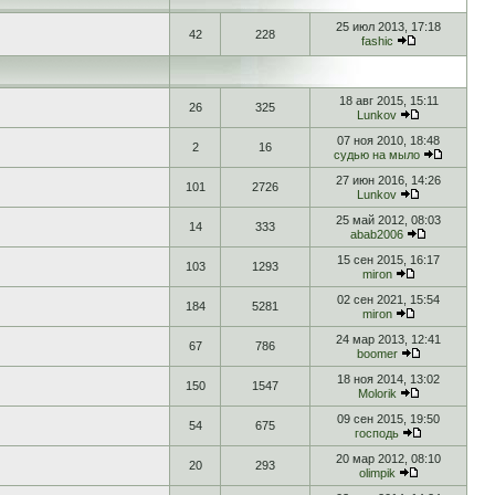
25 июл 2013, 17:18
42
228
fashic
18 авг 2015, 15:11
26
325
Lunkov
07 ноя 2010, 18:48
2
16
судью на мыло
27 июн 2016, 14:26
101
2726
Lunkov
25 май 2012, 08:03
14
333
abab2006
15 сен 2015, 16:17
103
1293
miron
02 сен 2021, 15:54
184
5281
miron
24 мар 2013, 12:41
67
786
boomer
18 ноя 2014, 13:02
150
1547
Molorik
09 сен 2015, 19:50
54
675
господь
20 мар 2012, 08:10
20
293
olimpik