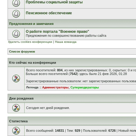
Проблемы социальной защиты
Пенсионное обеспечение
Предложения и замечания
О работе портала "Военное право"
Предложения по совершенствованию работы сайта
Удалить cookies конференции
|
Наша команда
Список форумов
Кто сейчас на конференции
Всего посетителей:
804
, из них зарегистрированных: 0, скрытых: 0 и 
Больше всего посетителей (
7542
) здесь было 21 фев 2026, 01:28
Зарегистрированные пользователи: нет зарегистрированных пользов
Легенда ::
Администраторы
,
Супермодераторы
Дни рождения
Сегодня нет дней рождения.
Статистика
Всего сообщений:
14831
| Тем:
929
| Пользователей:
6726
| Новый пол