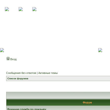
Вход
Сообщения без ответов
|
Активные темы
Список форумов
Форум
Военная служба по призыву