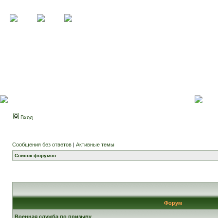
Вход
Сообщения без ответов
|
Активные темы
Список форумов
Форум
Военная служба по призыву