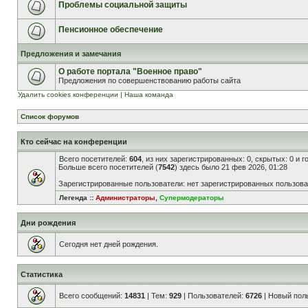
Проблемы социальной защиты
Пенсионное обеспечение
Предложения и замечания
О работе портала "Военное право"
Предложения по совершенствованию работы сайта
Удалить cookies конференции
|
Наша команда
Список форумов
Кто сейчас на конференции
Всего посетителей:
604
, из них зарегистрированных: 0, скрытых: 0 и 
Больше всего посетителей (
7542
) здесь было 21 фев 2026, 01:28
Зарегистрированные пользователи: нет зарегистрированных пользов
Легенда ::
Администраторы
,
Супермодераторы
Дни рождения
Сегодня нет дней рождения.
Статистика
Всего сообщений:
14831
| Тем:
929
| Пользователей:
6726
| Новый пол