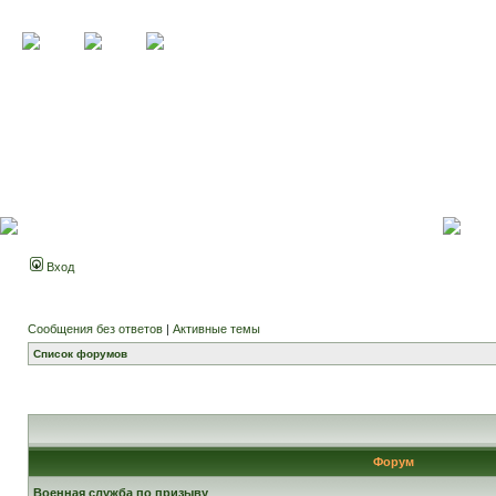
Вход
Сообщения без ответов
|
Активные темы
Список форумов
Форум
Военная служба по призыву