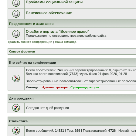
Проблемы социальной защиты
Пенсионное обеспечение
Предложения и замечания
О работе портала "Военное право"
Предложения по совершенствованию работы сайта
Удалить cookies конференции
|
Наша команда
Список форумов
Кто сейчас на конференции
Всего посетителей:
749
, из них зарегистрированных: 0, скрытых: 0 и 
Больше всего посетителей (
7542
) здесь было 21 фев 2026, 01:28
Зарегистрированные пользователи: нет зарегистрированных пользов
Легенда ::
Администраторы
,
Супермодераторы
Дни рождения
Сегодня нет дней рождения.
Статистика
Всего сообщений:
14831
| Тем:
929
| Пользователей:
6726
| Новый пол