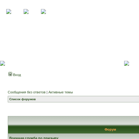
Вход
Сообщения без ответов
|
Активные темы
Список форумов
Форум
Военная служба по призыву