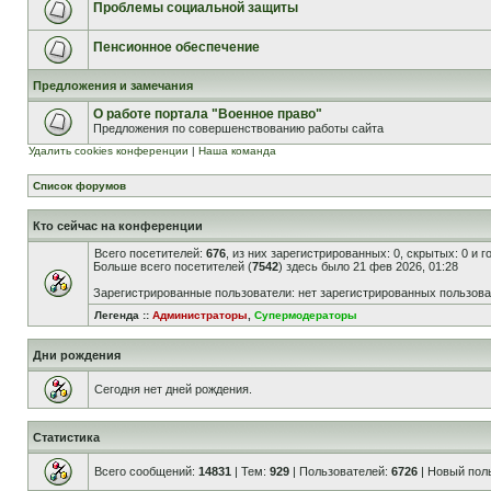
Проблемы социальной защиты
Пенсионное обеспечение
Предложения и замечания
О работе портала "Военное право"
Предложения по совершенствованию работы сайта
Удалить cookies конференции
|
Наша команда
Список форумов
Кто сейчас на конференции
Всего посетителей:
676
, из них зарегистрированных: 0, скрытых: 0 и 
Больше всего посетителей (
7542
) здесь было 21 фев 2026, 01:28
Зарегистрированные пользователи: нет зарегистрированных пользов
Легенда ::
Администраторы
,
Супермодераторы
Дни рождения
Сегодня нет дней рождения.
Статистика
Всего сообщений:
14831
| Тем:
929
| Пользователей:
6726
| Новый пол