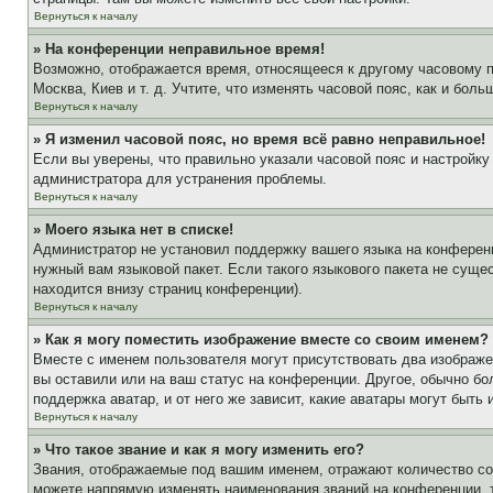
Вернуться к началу
» На конференции неправильное время!
Возможно, отображается время, относящееся к другому часовому поя
Москва, Киев и т. д. Учтите, что изменять часовой пояс, как и бо
Вернуться к началу
» Я изменил часовой пояс, но время всё равно неправильное!
Если вы уверены, что правильно указали часовой пояс и настройку
администратора для устранения проблемы.
Вернуться к началу
» Моего языка нет в списке!
Администратор не установил поддержку вашего языка на конференц
нужный вам языковой пакет. Если такого языкового пакета не сущ
находится внизу страниц конференции).
Вернуться к началу
» Как я могу поместить изображение вместе со своим именем?
Вместе с именем пользователя могут присутствовать два изображен
вы оставили или на ваш статус на конференции. Другое, обычно бо
поддержка аватар, и от него же зависит, какие аватары могут быт
Вернуться к началу
» Что такое звание и как я могу изменить его?
Звания, отображаемые под вашим именем, отражают количество с
можете напрямую изменять наименования званий на конференции, 