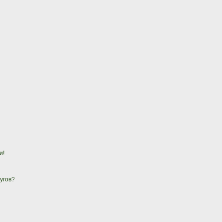
и!
угов?