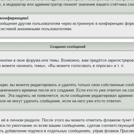
, и модератор или администратор понизят значение вашего счётчика со
а конференцию!
сообщения другим пользователям через встроенную в конференцию форм
 системой анонимными пользователями.
Создание сообщений
кнопке в окне форума или темы. Возможно, вам придётся зарегистриров
можете начинать темы», «Вы можете голосовать в опросах» и т. п.
ции, вы можете редактировать и удалять только свои собственные сооб
аниченного времени после его создания. Если кто-то уже ответил на со
 них. Эта надпись не появляется, если сообщение редактировал админис
ли не могут удалить сообщение, если на него уже кто-то ответил.
 её в личном разделе. После этого вы можете отметить флажком пункт
писи по умолчанию ко всем вашим сообщениям, сделав соответствующий
нить добавление подписи в отдельных сообщениях, убрав флажок
Присое