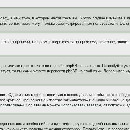
су, а не к тому, в котором находитесь вы. В этом случае измените в ли
льшинство настроек, могут только зарегистрированные пользователи. Есл
 летнего времени, но время отображается по-прежнему неверное, значит
ии, или же просто никто не перевёл phpBB на ваш язык. Попробуйте узн
ествует, то вы сами можете перевести phpBB на свой язык. Дополнител
ия. Одно из них может относиться к вашему званию, обычно это звёздо
лее крупное, изображение известно как «аватара» и обычно уникально д
ь использованы. Если вы не можете использовать аватары, свяжитесь с
озданных вами сообщений или идентифицируют определённых пользовате
так как они установлены её администратором. Пожалуйста, не засоряйт