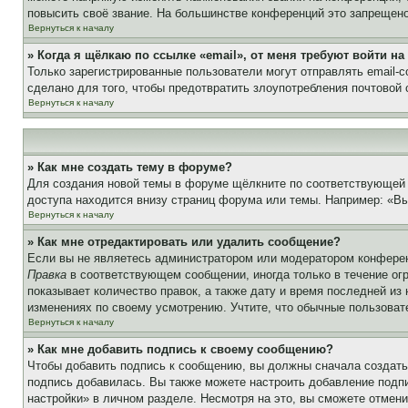
повысить своё звание. На большинстве конференций это запрещено
Вернуться к началу
» Когда я щёлкаю по ссылке «email», от меня требуют войти н
Только зарегистрированные пользователи могут отправлять email-
сделано для того, чтобы предотвратить злоупотребления почтовой
Вернуться к началу
» Как мне создать тему в форуме?
Для создания новой темы в форуме щёлкните по соответствующей 
доступа находится внизу страниц форума или темы. Например: «Вы 
Вернуться к началу
» Как мне отредактировать или удалить сообщение?
Если вы не являетесь администратором или модератором конферен
Правка
в соответствующем сообщении, иногда только в течение огр
показывает количество правок, а также дату и время последней из
изменениях по своему усмотрению. Учтите, что обычные пользовате
Вернуться к началу
» Как мне добавить подпись к своему сообщению?
Чтобы добавить подпись к сообщению, вы должны сначала создать
подпись добавилась. Вы также можете настроить добавление под
настройки» в личном разделе. Несмотря на это, вы сможете отме