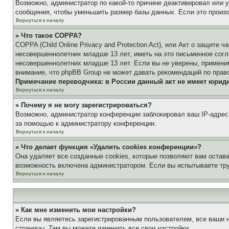
Возможно, администратор по какой-то причине деактивировал или 
сообщения, чтобы уменьшить размер базы данных. Если это произош
Вернуться к началу
» Что такое COPPA?
COPPA (Child Online Privacy and Protection Act), или Акт о защите
несовершеннолетних младше 13 лет, иметь на это письменное согл
несовершеннолетних младше 13 лет. Если вы не уверены, применим
внимание, что phpBB Group не может давать рекомендаций по прав
Примечание переводчика: в России данный акт не имеет юрид
Вернуться к началу
» Почему я не могу зарегистрироваться?
Возможно, администратор конференции заблокировал ваш IP-адрес 
за помощью к администратору конференции.
Вернуться к началу
» Что делает функция «Удалить cookies конференции»?
Она удаляет все созданные cookies, которые позволяют вам остав
возможность включена администратором. Если вы испытываете тру
Вернуться к началу
» Как мне изменить мои настройки?
Если вы являетесь зарегистрированным пользователем, все ваши н
страницы. Там вы можете изменить все свои настройки.