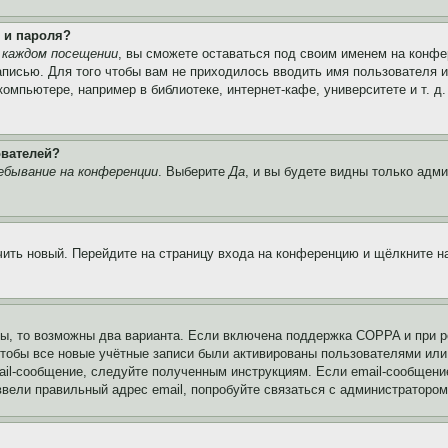
 и пароля?
 каждом посещении
, вы сможете оставаться под своим именем на конфе
записью. Для того чтобы вам не приходилось вводить имя пользователя 
мпьютере, например в библиотеке, интернет-кафе, университете и т. д
ователей?
ебывание на конференции
. Выберите
Да
, и вы будете видны только адм
учить новый. Перейдите на страницу входа на конференцию и щёлкните 
ы, то возможны два варианта. Если включена поддержка COPPA и при ре
чтобы все новые учётные записи были активированы пользователями или
ail-сообщение, следуйте полученным инструкциям. Если email-сообщение
ввели правильный адрес email, попробуйте связаться с администратором