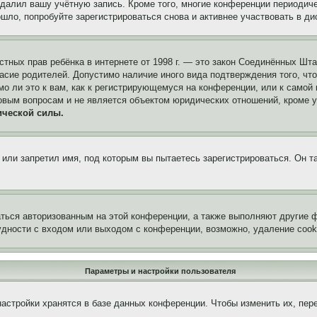
удалил вашу учётную запись. Кроме того, многие конференции периоди
ло, попробуйте зарегистрироваться снова и активнее участвовать в ди
 частных прав ребёнка в интернете от 1998 г. — это закон Соединённых 
асие родителей. Допустимо наличие иного вида подтверждения того, чт
о ли это к вам, как к регистрирующемуся на конференции, или к самой
овым вопросам и не является объектом юридических отношений, кроме 
ической силы.
или запретил имя, под которым вы пытаетесь зарегистрироваться. Он т
аться авторизованным на этой конференции, а также выполняют другие ф
дности с входом или выходом с конференции, возможно, удаление cook
Параметры и настройки пользователя
астройки хранятся в базе данных конференции. Чтобы изменить их, пер