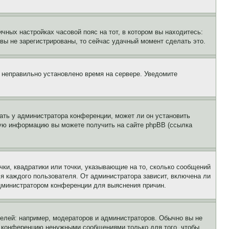
чных настройках часовой пояс на тот, в котором вы находитесь:
и вы не зарегистрированы, то сейчас удачный момент сделать это.
, неправильно установлено время на сервере. Уведомите
ать у администратора конференции, может ли он установить
ьную информацию вы можете получить на сайте phpBB (ссылка
чки, квадратики или точки, указывающие на то, сколько сообщений
ля каждого пользователя. От администратора зависит, включена ли
 администратором конференции для выяснения причин.
лей: например, модераторов и администраторов. Обычно вы не
е конференцию ненужными сообщениями только для того, чтобы