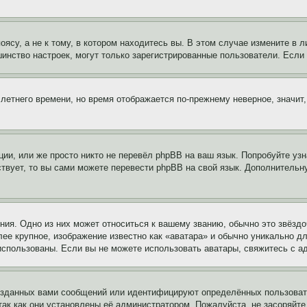
су, а не к тому, в котором находитесь вы. В этом случае измените в ли
льшинство настроек, могут только зарегистрированные пользователи. Есл
 летнего времени, но время отображается по-прежнему неверное, значит
ии, или же просто никто не перевёл phpBB на ваш язык. Попробуйте узн
ествует, то вы сами можете перевести phpBB на свой язык. Дополнител
ия. Одно из них может относиться к вашему званию, обычно это звёздо
лее крупное, изображение известно как «аватара» и обычно уникально д
ь использованы. Если вы не можете использовать аватары, свяжитесь с
озданных вами сообщений или идентифицируют определённых пользовате
так как они установлены её администратором. Пожалуйста, не засоряйт