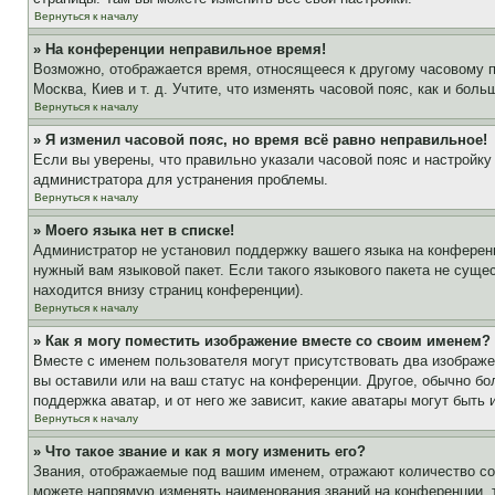
Вернуться к началу
» На конференции неправильное время!
Возможно, отображается время, относящееся к другому часовому поя
Москва, Киев и т. д. Учтите, что изменять часовой пояс, как и бо
Вернуться к началу
» Я изменил часовой пояс, но время всё равно неправильное!
Если вы уверены, что правильно указали часовой пояс и настройку
администратора для устранения проблемы.
Вернуться к началу
» Моего языка нет в списке!
Администратор не установил поддержку вашего языка на конференц
нужный вам языковой пакет. Если такого языкового пакета не сущ
находится внизу страниц конференции).
Вернуться к началу
» Как я могу поместить изображение вместе со своим именем?
Вместе с именем пользователя могут присутствовать два изображен
вы оставили или на ваш статус на конференции. Другое, обычно бо
поддержка аватар, и от него же зависит, какие аватары могут быт
Вернуться к началу
» Что такое звание и как я могу изменить его?
Звания, отображаемые под вашим именем, отражают количество с
можете напрямую изменять наименования званий на конференции, 