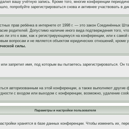
удалил вашу учётную запись. Кроме того, многие конференции периоди
ло, попробуйте зарегистрироваться снова и активнее участвовать в ди
 частных прав ребёнка в интернете от 1998 г. — это закон Соединённых 
асие родителей. Допустимо наличие иного вида подтверждения того, чт
о ли это к вам, как к регистрирующемуся на конференции, или к самой
овым вопросам и не является объектом юридических отношений, кроме 
ической силы.
или запретил имя, под которым вы пытаетесь зарегистрироваться. Он т
аться авторизованным на этой конференции, а также выполняют другие ф
дности с входом или выходом с конференции, возможно, удаление cook
Параметры и настройки пользователя
астройки хранятся в базе данных конференции. Чтобы изменить их, пер