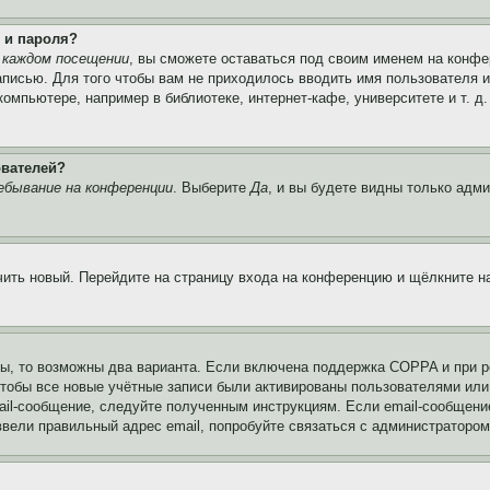
 и пароля?
 каждом посещении
, вы сможете оставаться под своим именем на конфе
записью. Для того чтобы вам не приходилось вводить имя пользователя 
мпьютере, например в библиотеке, интернет-кафе, университете и т. д
ователей?
ебывание на конференции
. Выберите
Да
, и вы будете видны только адм
учить новый. Перейдите на страницу входа на конференцию и щёлкните 
ы, то возможны два варианта. Если включена поддержка COPPA и при ре
чтобы все новые учётные записи были активированы пользователями или
ail-сообщение, следуйте полученным инструкциям. Если email-сообщение
ввели правильный адрес email, попробуйте связаться с администратором