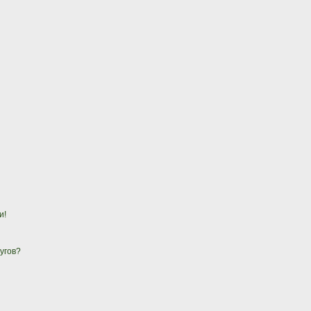
и!
угов?