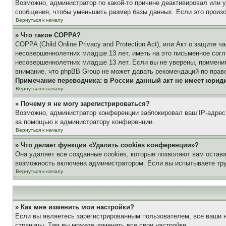
Возможно, администратор по какой-то причине деактивировал или 
сообщения, чтобы уменьшить размер базы данных. Если это произош
Вернуться к началу
» Что такое COPPA?
COPPA (Child Online Privacy and Protection Act), или Акт о защите
несовершеннолетних младше 13 лет, иметь на это письменное согл
несовершеннолетних младше 13 лет. Если вы не уверены, применим
внимание, что phpBB Group не может давать рекомендаций по прав
Примечание переводчика: в России данный акт не имеет юрид
Вернуться к началу
» Почему я не могу зарегистрироваться?
Возможно, администратор конференции заблокировал ваш IP-адрес 
за помощью к администратору конференции.
Вернуться к началу
» Что делает функция «Удалить cookies конференции»?
Она удаляет все созданные cookies, которые позволяют вам остав
возможность включена администратором. Если вы испытываете тру
Вернуться к началу
» Как мне изменить мои настройки?
Если вы являетесь зарегистрированным пользователем, все ваши н
страницы. Там вы можете изменить все свои настройки.