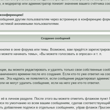
, и модератор или администратор понизят значение вашего счётчика со
а конференцию!
сообщения другим пользователям через встроенную в конференцию форм
 системой анонимными пользователями.
Создание сообщений
кнопке в окне форума или темы. Возможно, вам придётся зарегистриров
можете начинать темы», «Вы можете голосовать в опросах» и т. п.
ции, вы можете редактировать и удалять только свои собственные сооб
аниченного времени после его создания. Если кто-то уже ответил на со
 них. Эта надпись не появляется, если сообщение редактировал админис
ли не могут удалить сообщение, если на него уже кто-то ответил.
 её в личном разделе. После этого вы можете отметить флажком пункт
писи по умолчанию ко всем вашим сообщениям, сделав соответствующий
нить добавление подписи в отдельных сообщениях, убрав флажок
Присое