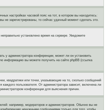
чных настройках часовой пояс на тот, в котором вы находитесь:
и вы не зарегистрированы, то сейчас удачный момент сделать это.
, неправильно установлено время на сервере. Уведомите
ать у администратора конференции, может ли он установить
ьную информацию вы можете получить на сайте phpBB (ссылка
чки, квадратики или точки, указывающие на то, сколько сообщений
ля каждого пользователя. От администратора зависит, включена ли
 администратором конференции для выяснения причин.
лей: например, модераторов и администраторов. Обычно вы не
е конференцию ненужными сообщениями только для того, чтобы