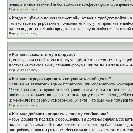
повысить своё звание. На большинстве конференций это запрещено
Вернуться к началу
» Когда я щёлкаю по ссылке «email», от меня требуют войти н
Только зарегистрированные пользователи могут отправлять email-
сделано для того, чтобы предотвратить злоупотребления почтовой
Вернуться к началу
» Как мне создать тему в форуме?
Для создания новой темы в форуме щёлкните по соответствующей 
доступа находится внизу страниц форума или темы. Например: «Вы 
Вернуться к началу
» Как мне отредактировать или удалить сообщение?
Если вы не являетесь администратором или модератором конферен
Правка
в соответствующем сообщении, иногда только в течение огр
показывает количество правок, а также дату и время последней из
изменениях по своему усмотрению. Учтите, что обычные пользовате
Вернуться к началу
» Как мне добавить подпись к своему сообщению?
Чтобы добавить подпись к сообщению, вы должны сначала создать
подпись добавилась. Вы также можете настроить добавление под
настройки» в личном разделе. Несмотря на это, вы сможете отме