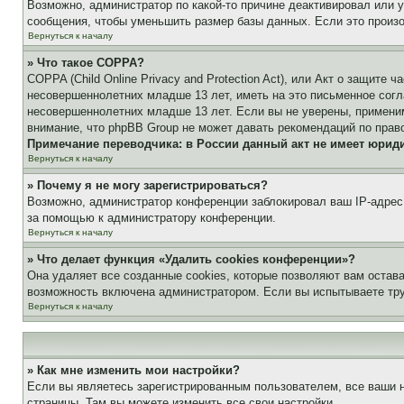
Возможно, администратор по какой-то причине деактивировал или 
сообщения, чтобы уменьшить размер базы данных. Если это произош
Вернуться к началу
» Что такое COPPA?
COPPA (Child Online Privacy and Protection Act), или Акт о защите
несовершеннолетних младше 13 лет, иметь на это письменное согл
несовершеннолетних младше 13 лет. Если вы не уверены, применим
внимание, что phpBB Group не может давать рекомендаций по прав
Примечание переводчика: в России данный акт не имеет юрид
Вернуться к началу
» Почему я не могу зарегистрироваться?
Возможно, администратор конференции заблокировал ваш IP-адрес 
за помощью к администратору конференции.
Вернуться к началу
» Что делает функция «Удалить cookies конференции»?
Она удаляет все созданные cookies, которые позволяют вам остав
возможность включена администратором. Если вы испытываете тру
Вернуться к началу
» Как мне изменить мои настройки?
Если вы являетесь зарегистрированным пользователем, все ваши н
страницы. Там вы можете изменить все свои настройки.