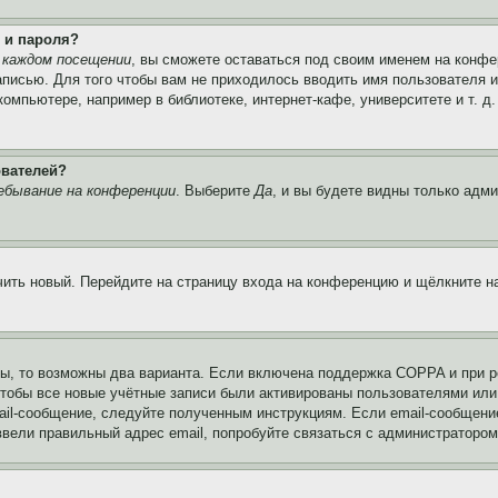
 и пароля?
 каждом посещении
, вы сможете оставаться под своим именем на конфе
записью. Для того чтобы вам не приходилось вводить имя пользователя 
мпьютере, например в библиотеке, интернет-кафе, университете и т. д
ователей?
ебывание на конференции
. Выберите
Да
, и вы будете видны только адм
учить новый. Перейдите на страницу входа на конференцию и щёлкните 
ы, то возможны два варианта. Если включена поддержка COPPA и при ре
чтобы все новые учётные записи были активированы пользователями или
ail-сообщение, следуйте полученным инструкциям. Если email-сообщение
ввели правильный адрес email, попробуйте связаться с администратором