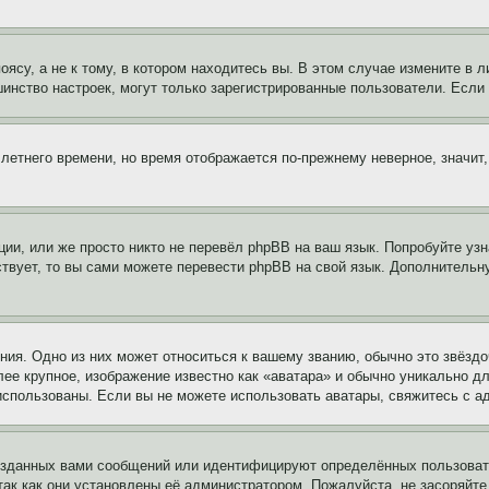
су, а не к тому, в котором находитесь вы. В этом случае измените в ли
льшинство настроек, могут только зарегистрированные пользователи. Есл
 летнего времени, но время отображается по-прежнему неверное, значит
ии, или же просто никто не перевёл phpBB на ваш язык. Попробуйте узн
ествует, то вы сами можете перевести phpBB на свой язык. Дополнител
ия. Одно из них может относиться к вашему званию, обычно это звёздо
лее крупное, изображение известно как «аватара» и обычно уникально д
ь использованы. Если вы не можете использовать аватары, свяжитесь с
озданных вами сообщений или идентифицируют определённых пользовате
так как они установлены её администратором. Пожалуйста, не засоряйт