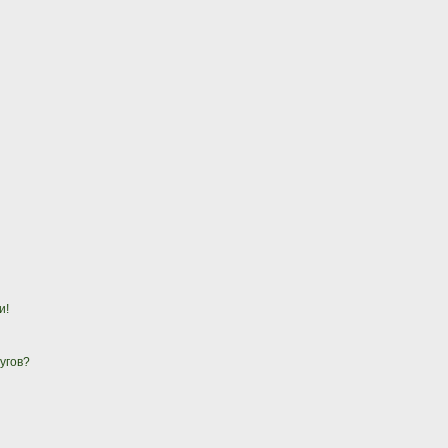
и!
угов?