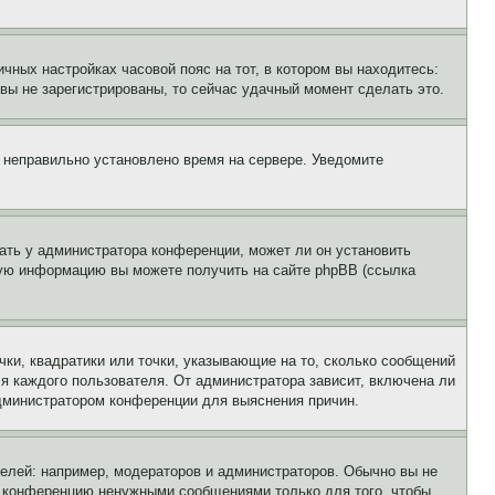
чных настройках часовой пояс на тот, в котором вы находитесь:
и вы не зарегистрированы, то сейчас удачный момент сделать это.
, неправильно установлено время на сервере. Уведомите
ать у администратора конференции, может ли он установить
ьную информацию вы можете получить на сайте phpBB (ссылка
чки, квадратики или точки, указывающие на то, сколько сообщений
ля каждого пользователя. От администратора зависит, включена ли
 администратором конференции для выяснения причин.
лей: например, модераторов и администраторов. Обычно вы не
е конференцию ненужными сообщениями только для того, чтобы