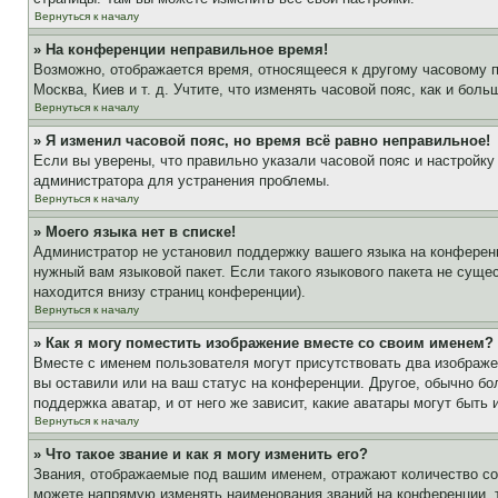
Вернуться к началу
» На конференции неправильное время!
Возможно, отображается время, относящееся к другому часовому поя
Москва, Киев и т. д. Учтите, что изменять часовой пояс, как и бо
Вернуться к началу
» Я изменил часовой пояс, но время всё равно неправильное!
Если вы уверены, что правильно указали часовой пояс и настройку
администратора для устранения проблемы.
Вернуться к началу
» Моего языка нет в списке!
Администратор не установил поддержку вашего языка на конференц
нужный вам языковой пакет. Если такого языкового пакета не сущ
находится внизу страниц конференции).
Вернуться к началу
» Как я могу поместить изображение вместе со своим именем?
Вместе с именем пользователя могут присутствовать два изображен
вы оставили или на ваш статус на конференции. Другое, обычно бо
поддержка аватар, и от него же зависит, какие аватары могут быт
Вернуться к началу
» Что такое звание и как я могу изменить его?
Звания, отображаемые под вашим именем, отражают количество с
можете напрямую изменять наименования званий на конференции, 