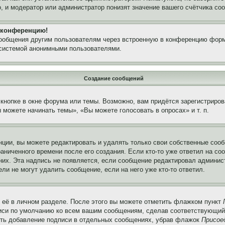
, и модератор или администратор понизят значение вашего счётчика со
а конференцию!
сообщения другим пользователям через встроенную в конференцию форм
 системой анонимными пользователями.
Создание сообщений
кнопке в окне форума или темы. Возможно, вам придётся зарегистриров
можете начинать темы», «Вы можете голосовать в опросах» и т. п.
ции, вы можете редактировать и удалять только свои собственные сооб
аниченного времени после его создания. Если кто-то уже ответил на со
 них. Эта надпись не появляется, если сообщение редактировал админис
ли не могут удалить сообщение, если на него уже кто-то ответил.
 её в личном разделе. После этого вы можете отметить флажком пункт
писи по умолчанию ко всем вашим сообщениям, сделав соответствующий
нить добавление подписи в отдельных сообщениях, убрав флажок
Присое