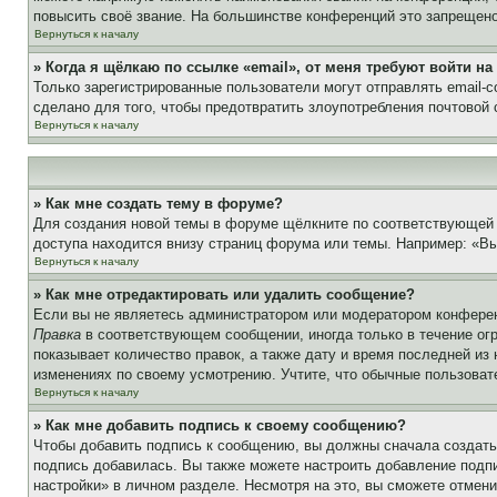
повысить своё звание. На большинстве конференций это запрещено
Вернуться к началу
» Когда я щёлкаю по ссылке «email», от меня требуют войти н
Только зарегистрированные пользователи могут отправлять email-
сделано для того, чтобы предотвратить злоупотребления почтовой
Вернуться к началу
» Как мне создать тему в форуме?
Для создания новой темы в форуме щёлкните по соответствующей 
доступа находится внизу страниц форума или темы. Например: «Вы 
Вернуться к началу
» Как мне отредактировать или удалить сообщение?
Если вы не являетесь администратором или модератором конферен
Правка
в соответствующем сообщении, иногда только в течение огр
показывает количество правок, а также дату и время последней из
изменениях по своему усмотрению. Учтите, что обычные пользовате
Вернуться к началу
» Как мне добавить подпись к своему сообщению?
Чтобы добавить подпись к сообщению, вы должны сначала создать
подпись добавилась. Вы также можете настроить добавление под
настройки» в личном разделе. Несмотря на это, вы сможете отме