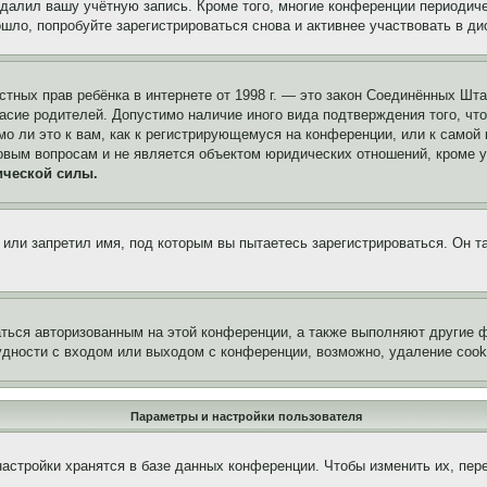
удалил вашу учётную запись. Кроме того, многие конференции периоди
ло, попробуйте зарегистрироваться снова и активнее участвовать в ди
 частных прав ребёнка в интернете от 1998 г. — это закон Соединённых 
асие родителей. Допустимо наличие иного вида подтверждения того, чт
о ли это к вам, как к регистрирующемуся на конференции, или к самой
овым вопросам и не является объектом юридических отношений, кроме 
ической силы.
или запретил имя, под которым вы пытаетесь зарегистрироваться. Он т
аться авторизованным на этой конференции, а также выполняют другие ф
дности с входом или выходом с конференции, возможно, удаление cook
Параметры и настройки пользователя
астройки хранятся в базе данных конференции. Чтобы изменить их, пер