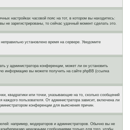
чных настройках часовой пояс на тот, в котором вы находитесь:
и вы не зарегистрированы, то сейчас удачный момент сделать это.
, неправильно установлено время на сервере. Уведомите
ать у администратора конференции, может ли он установить
ьную информацию вы можете получить на сайте phpBB (ссылка
чки, квадратики или точки, указывающие на то, сколько сообщений
ля каждого пользователя. От администратора зависит, включена ли
 администратором конференции для выяснения причин.
лей: например, модераторов и администраторов. Обычно вы не
е конференцию ненужными сообщениями только для того, чтобы