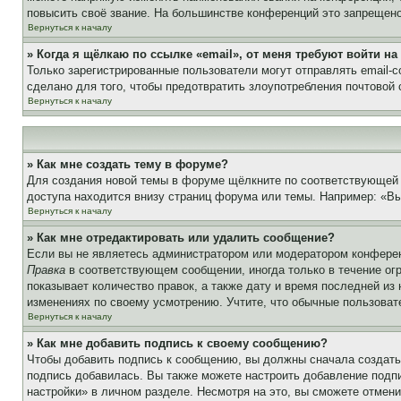
повысить своё звание. На большинстве конференций это запрещено
Вернуться к началу
» Когда я щёлкаю по ссылке «email», от меня требуют войти н
Только зарегистрированные пользователи могут отправлять email-
сделано для того, чтобы предотвратить злоупотребления почтовой
Вернуться к началу
» Как мне создать тему в форуме?
Для создания новой темы в форуме щёлкните по соответствующей 
доступа находится внизу страниц форума или темы. Например: «Вы 
Вернуться к началу
» Как мне отредактировать или удалить сообщение?
Если вы не являетесь администратором или модератором конферен
Правка
в соответствующем сообщении, иногда только в течение огр
показывает количество правок, а также дату и время последней из
изменениях по своему усмотрению. Учтите, что обычные пользовате
Вернуться к началу
» Как мне добавить подпись к своему сообщению?
Чтобы добавить подпись к сообщению, вы должны сначала создать
подпись добавилась. Вы также можете настроить добавление под
настройки» в личном разделе. Несмотря на это, вы сможете отме