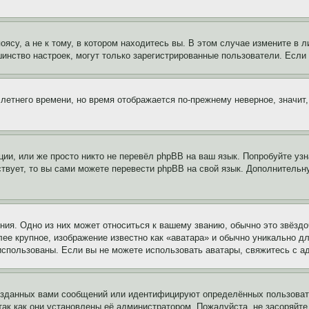
су, а не к тому, в котором находитесь вы. В этом случае измените в ли
льшинство настроек, могут только зарегистрированные пользователи. Есл
 летнего времени, но время отображается по-прежнему неверное, значит
ии, или же просто никто не перевёл phpBB на ваш язык. Попробуйте узн
ествует, то вы сами можете перевести phpBB на свой язык. Дополнител
ия. Одно из них может относиться к вашему званию, обычно это звёздо
лее крупное, изображение известно как «аватара» и обычно уникально д
ь использованы. Если вы не можете использовать аватары, свяжитесь с
озданных вами сообщений или идентифицируют определённых пользовате
так как они установлены её администратором. Пожалуйста, не засоряйт