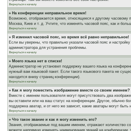
Вернуться к началу
» На конференции неправильное время!
Возможно, отображается время, относящееся к другому часовому поя
Москва, Киев и т. д. Учтите, что изменять часовой пояс, как и бо
Вернуться к началу
» Я изменил часовой пояс, но время всё равно неправильное!
Если вы уверены, что правильно указали часовой пояс и настройку
администратора для устранения проблемы.
Вернуться к началу
» Моего языка нет в списке!
Администратор не установил поддержку вашего языка на конференц
нужный вам языковой пакет. Если такого языкового пакета не сущ
находится внизу страниц конференции).
Вернуться к началу
» Как я могу поместить изображение вместе со своим именем?
Вместе с именем пользователя могут присутствовать два изображен
вы оставили или на ваш статус на конференции. Другое, обычно бо
поддержка аватар, и от него же зависит, какие аватары могут быт
Вернуться к началу
» Что такое звание и как я могу изменить его?
Звания, отображаемые под вашим именем, отражают количество с
можете напрямую изменять наименования званий на конференции, 