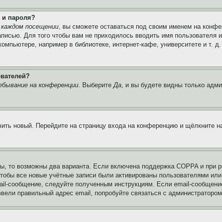
 и пароля?
 каждом посещении
, вы сможете оставаться под своим именем на конфе
записью. Для того чтобы вам не приходилось вводить имя пользователя 
мпьютере, например в библиотеке, интернет-кафе, университете и т. д
ователей?
ебывание на конференции
. Выберите
Да
, и вы будете видны только адм
учить новый. Перейдите на страницу входа на конференцию и щёлкните 
ы, то возможны два варианта. Если включена поддержка COPPA и при ре
чтобы все новые учётные записи были активированы пользователями или
ail-сообщение, следуйте полученным инструкциям. Если email-сообщение
ввели правильный адрес email, попробуйте связаться с администратором