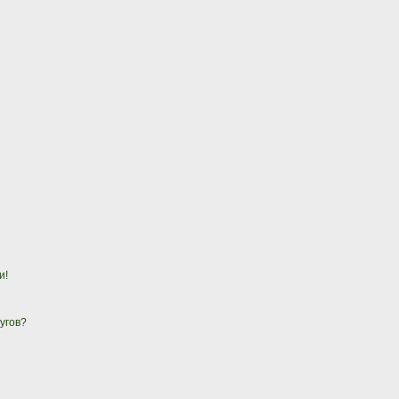
и!
угов?