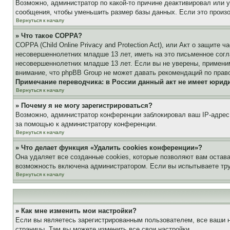
Возможно, администратор по какой-то причине деактивировал или 
сообщения, чтобы уменьшить размер базы данных. Если это произош
Вернуться к началу
» Что такое COPPA?
COPPA (Child Online Privacy and Protection Act), или Акт о защите
несовершеннолетних младше 13 лет, иметь на это письменное согл
несовершеннолетних младше 13 лет. Если вы не уверены, применим
внимание, что phpBB Group не может давать рекомендаций по прав
Примечание переводчика: в России данный акт не имеет юрид
Вернуться к началу
» Почему я не могу зарегистрироваться?
Возможно, администратор конференции заблокировал ваш IP-адрес 
за помощью к администратору конференции.
Вернуться к началу
» Что делает функция «Удалить cookies конференции»?
Она удаляет все созданные cookies, которые позволяют вам остав
возможность включена администратором. Если вы испытываете тру
Вернуться к началу
» Как мне изменить мои настройки?
Если вы являетесь зарегистрированным пользователем, все ваши н
страницы. Там вы можете изменить все свои настройки.