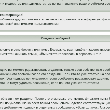
, и модератор или администратор понизят значение вашего счётчика со
а конференцию!
сообщения другим пользователям через встроенную в конференцию форм
 системой анонимными пользователями.
Создание сообщений
кнопке в окне форума или темы. Возможно, вам придётся зарегистриров
можете начинать темы», «Вы можете голосовать в опросах» и т. п.
ции, вы можете редактировать и удалять только свои собственные сооб
аниченного времени после его создания. Если кто-то уже ответил на со
 них. Эта надпись не появляется, если сообщение редактировал админис
ли не могут удалить сообщение, если на него уже кто-то ответил.
 её в личном разделе. После этого вы можете отметить флажком пункт
писи по умолчанию ко всем вашим сообщениям, сделав соответствующий
нить добавление подписи в отдельных сообщениях, убрав флажок
Присое