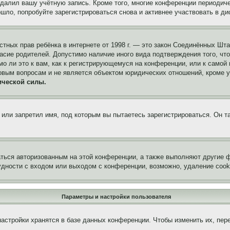
удалил вашу учётную запись. Кроме того, многие конференции периоди
ло, попробуйте зарегистрироваться снова и активнее участвовать в ди
 частных прав ребёнка в интернете от 1998 г. — это закон Соединённых 
асие родителей. Допустимо наличие иного вида подтверждения того, чт
о ли это к вам, как к регистрирующемуся на конференции, или к самой
овым вопросам и не является объектом юридических отношений, кроме 
ической силы.
или запретил имя, под которым вы пытаетесь зарегистрироваться. Он т
аться авторизованным на этой конференции, а также выполняют другие ф
дности с входом или выходом с конференции, возможно, удаление cook
Параметры и настройки пользователя
астройки хранятся в базе данных конференции. Чтобы изменить их, пер