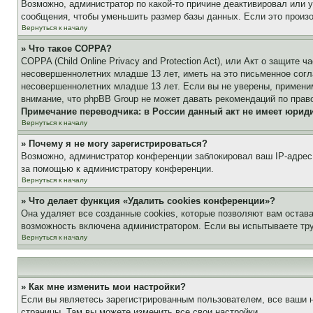
Возможно, администратор по какой-то причине деактивировал или 
сообщения, чтобы уменьшить размер базы данных. Если это произош
Вернуться к началу
» Что такое COPPA?
COPPA (Child Online Privacy and Protection Act), или Акт о защите
несовершеннолетних младше 13 лет, иметь на это письменное согл
несовершеннолетних младше 13 лет. Если вы не уверены, применим
внимание, что phpBB Group не может давать рекомендаций по прав
Примечание переводчика: в России данный акт не имеет юрид
Вернуться к началу
» Почему я не могу зарегистрироваться?
Возможно, администратор конференции заблокировал ваш IP-адрес 
за помощью к администратору конференции.
Вернуться к началу
» Что делает функция «Удалить cookies конференции»?
Она удаляет все созданные cookies, которые позволяют вам остав
возможность включена администратором. Если вы испытываете тру
Вернуться к началу
» Как мне изменить мои настройки?
Если вы являетесь зарегистрированным пользователем, все ваши н
страницы. Там вы можете изменить все свои настройки.