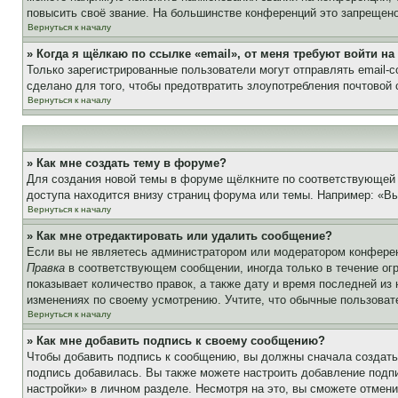
повысить своё звание. На большинстве конференций это запрещено
Вернуться к началу
» Когда я щёлкаю по ссылке «email», от меня требуют войти н
Только зарегистрированные пользователи могут отправлять email-
сделано для того, чтобы предотвратить злоупотребления почтовой
Вернуться к началу
» Как мне создать тему в форуме?
Для создания новой темы в форуме щёлкните по соответствующей 
доступа находится внизу страниц форума или темы. Например: «Вы 
Вернуться к началу
» Как мне отредактировать или удалить сообщение?
Если вы не являетесь администратором или модератором конферен
Правка
в соответствующем сообщении, иногда только в течение огр
показывает количество правок, а также дату и время последней из
изменениях по своему усмотрению. Учтите, что обычные пользовате
Вернуться к началу
» Как мне добавить подпись к своему сообщению?
Чтобы добавить подпись к сообщению, вы должны сначала создать
подпись добавилась. Вы также можете настроить добавление под
настройки» в личном разделе. Несмотря на это, вы сможете отме