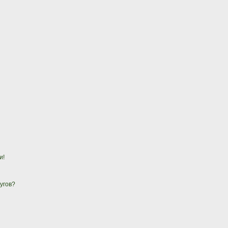
и!
угов?