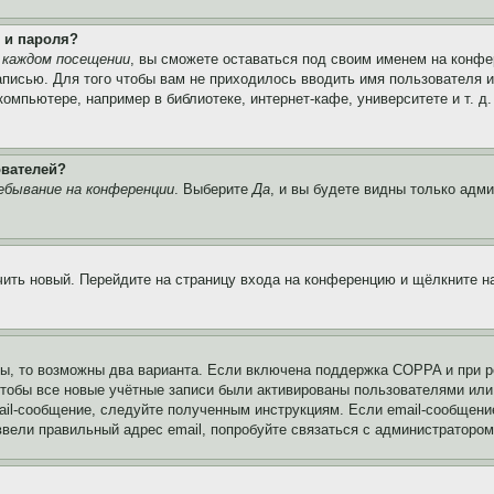
 и пароля?
 каждом посещении
, вы сможете оставаться под своим именем на конфе
записью. Для того чтобы вам не приходилось вводить имя пользователя 
мпьютере, например в библиотеке, интернет-кафе, университете и т. д
ователей?
ебывание на конференции
. Выберите
Да
, и вы будете видны только адм
учить новый. Перейдите на страницу входа на конференцию и щёлкните 
ы, то возможны два варианта. Если включена поддержка COPPA и при ре
чтобы все новые учётные записи были активированы пользователями или
ail-сообщение, следуйте полученным инструкциям. Если email-сообщение
ввели правильный адрес email, попробуйте связаться с администратором