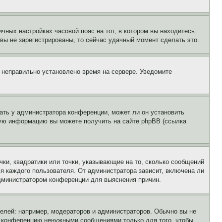
чных настройках часовой пояс на тот, в котором вы находитесь:
и вы не зарегистрированы, то сейчас удачный момент сделать это.
, неправильно установлено время на сервере. Уведомите
ать у администратора конференции, может ли он установить
ьную информацию вы можете получить на сайте phpBB (ссылка
чки, квадратики или точки, указывающие на то, сколько сообщений
ля каждого пользователя. От администратора зависит, включена ли
 администратором конференции для выяснения причин.
лей: например, модераторов и администраторов. Обычно вы не
е конференцию ненужными сообщениями только для того, чтобы