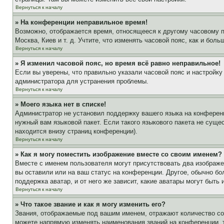
Вернуться к началу
» На конференции неправильное время!
Возможно, отображается время, относящееся к другому часовому поя
Москва, Киев и т. д. Учтите, что изменять часовой пояс, как и бо
Вернуться к началу
» Я изменил часовой пояс, но время всё равно неправильное!
Если вы уверены, что правильно указали часовой пояс и настройку
администратора для устранения проблемы.
Вернуться к началу
» Моего языка нет в списке!
Администратор не установил поддержку вашего языка на конференц
нужный вам языковой пакет. Если такого языкового пакета не сущ
находится внизу страниц конференции).
Вернуться к началу
» Как я могу поместить изображение вместе со своим именем?
Вместе с именем пользователя могут присутствовать два изображен
вы оставили или на ваш статус на конференции. Другое, обычно бо
поддержка аватар, и от него же зависит, какие аватары могут быт
Вернуться к началу
» Что такое звание и как я могу изменить его?
Звания, отображаемые под вашим именем, отражают количество с
можете напрямую изменять наименования званий на конференции, 