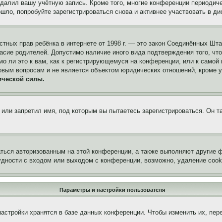
удалил вашу учётную запись. Кроме того, многие конференции периоди
ло, попробуйте зарегистрироваться снова и активнее участвовать в ди
 частных прав ребёнка в интернете от 1998 г. — это закон Соединённых 
асие родителей. Допустимо наличие иного вида подтверждения того, чт
о ли это к вам, как к регистрирующемуся на конференции, или к самой
овым вопросам и не является объектом юридических отношений, кроме 
ической силы.
или запретил имя, под которым вы пытаетесь зарегистрироваться. Он т
аться авторизованным на этой конференции, а также выполняют другие ф
дности с входом или выходом с конференции, возможно, удаление cook
Параметры и настройки пользователя
астройки хранятся в базе данных конференции. Чтобы изменить их, пер