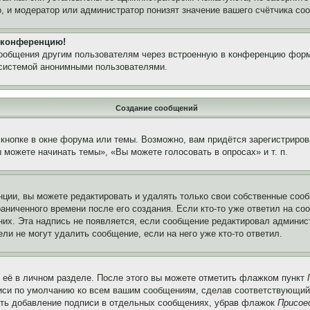
, и модератор или администратор понизят значение вашего счётчика со
а конференцию!
сообщения другим пользователям через встроенную в конференцию форм
 системой анонимными пользователями.
Создание сообщений
кнопке в окне форума или темы. Возможно, вам придётся зарегистриров
можете начинать темы», «Вы можете голосовать в опросах» и т. п.
ции, вы можете редактировать и удалять только свои собственные сооб
аниченного времени после его создания. Если кто-то уже ответил на со
 них. Эта надпись не появляется, если сообщение редактировал админис
ли не могут удалить сообщение, если на него уже кто-то ответил.
 её в личном разделе. После этого вы можете отметить флажком пункт
писи по умолчанию ко всем вашим сообщениям, сделав соответствующий
нить добавление подписи в отдельных сообщениях, убрав флажок
Присое