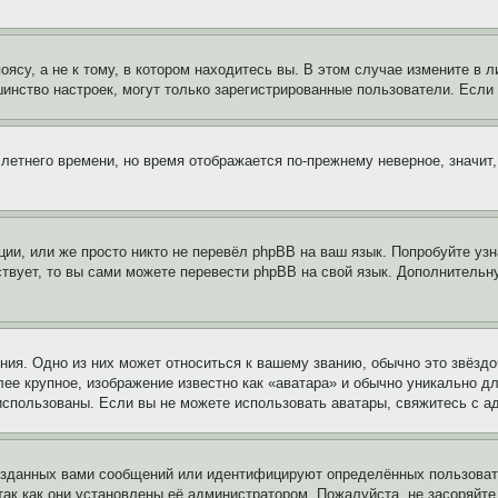
су, а не к тому, в котором находитесь вы. В этом случае измените в ли
льшинство настроек, могут только зарегистрированные пользователи. Есл
 летнего времени, но время отображается по-прежнему неверное, значит
ии, или же просто никто не перевёл phpBB на ваш язык. Попробуйте узн
ествует, то вы сами можете перевести phpBB на свой язык. Дополнител
ия. Одно из них может относиться к вашему званию, обычно это звёздо
лее крупное, изображение известно как «аватара» и обычно уникально д
ь использованы. Если вы не можете использовать аватары, свяжитесь с
озданных вами сообщений или идентифицируют определённых пользовате
так как они установлены её администратором. Пожалуйста, не засоряйт