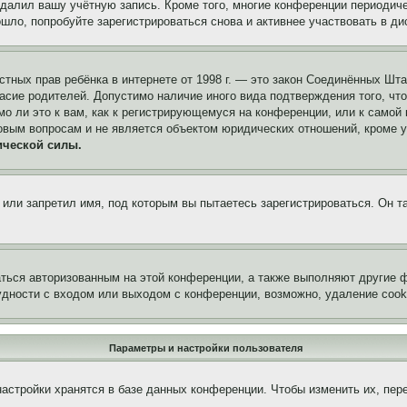
удалил вашу учётную запись. Кроме того, многие конференции периоди
ло, попробуйте зарегистрироваться снова и активнее участвовать в ди
 частных прав ребёнка в интернете от 1998 г. — это закон Соединённых 
асие родителей. Допустимо наличие иного вида подтверждения того, чт
о ли это к вам, как к регистрирующемуся на конференции, или к самой
овым вопросам и не является объектом юридических отношений, кроме 
ической силы.
или запретил имя, под которым вы пытаетесь зарегистрироваться. Он т
аться авторизованным на этой конференции, а также выполняют другие ф
дности с входом или выходом с конференции, возможно, удаление cook
Параметры и настройки пользователя
астройки хранятся в базе данных конференции. Чтобы изменить их, пер