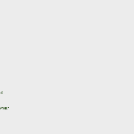
и!
угов?