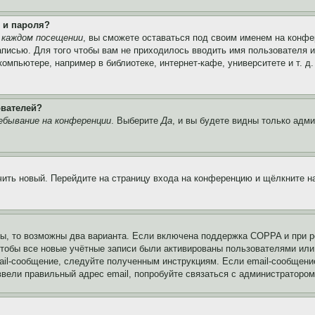
 и пароля?
 каждом посещении
, вы сможете оставаться под своим именем на конфе
записью. Для того чтобы вам не приходилось вводить имя пользователя 
мпьютере, например в библиотеке, интернет-кафе, университете и т. д
ователей?
ебывание на конференции
. Выберите
Да
, и вы будете видны только адм
учить новый. Перейдите на страницу входа на конференцию и щёлкните 
ы, то возможны два варианта. Если включена поддержка COPPA и при ре
чтобы все новые учётные записи были активированы пользователями или
ail-сообщение, следуйте полученным инструкциям. Если email-сообщение
ввели правильный адрес email, попробуйте связаться с администратором