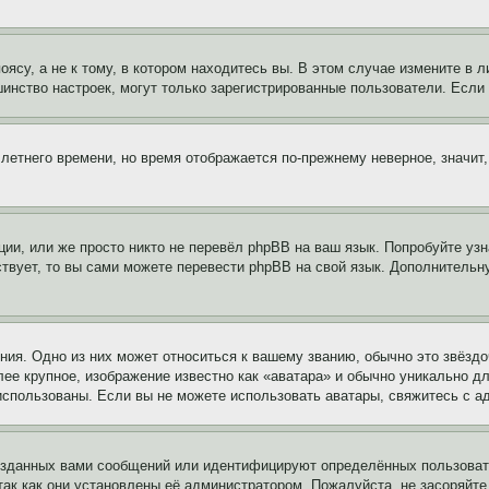
су, а не к тому, в котором находитесь вы. В этом случае измените в ли
льшинство настроек, могут только зарегистрированные пользователи. Есл
 летнего времени, но время отображается по-прежнему неверное, значит
ии, или же просто никто не перевёл phpBB на ваш язык. Попробуйте узн
ествует, то вы сами можете перевести phpBB на свой язык. Дополнител
ия. Одно из них может относиться к вашему званию, обычно это звёздо
лее крупное, изображение известно как «аватара» и обычно уникально д
ь использованы. Если вы не можете использовать аватары, свяжитесь с
озданных вами сообщений или идентифицируют определённых пользовате
так как они установлены её администратором. Пожалуйста, не засоряйт