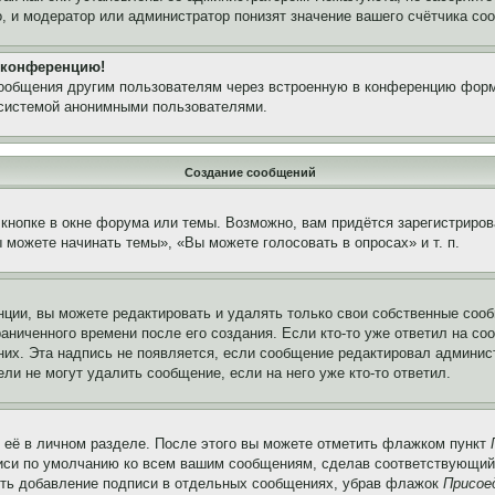
, и модератор или администратор понизят значение вашего счётчика со
а конференцию!
сообщения другим пользователям через встроенную в конференцию форм
 системой анонимными пользователями.
Создание сообщений
кнопке в окне форума или темы. Возможно, вам придётся зарегистриров
можете начинать темы», «Вы можете голосовать в опросах» и т. п.
ции, вы можете редактировать и удалять только свои собственные сооб
аниченного времени после его создания. Если кто-то уже ответил на со
 них. Эта надпись не появляется, если сообщение редактировал админис
ли не могут удалить сообщение, если на него уже кто-то ответил.
 её в личном разделе. После этого вы можете отметить флажком пункт
писи по умолчанию ко всем вашим сообщениям, сделав соответствующий
нить добавление подписи в отдельных сообщениях, убрав флажок
Присое