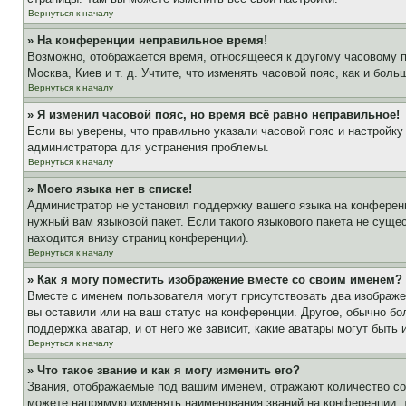
Вернуться к началу
» На конференции неправильное время!
Возможно, отображается время, относящееся к другому часовому поя
Москва, Киев и т. д. Учтите, что изменять часовой пояс, как и бо
Вернуться к началу
» Я изменил часовой пояс, но время всё равно неправильное!
Если вы уверены, что правильно указали часовой пояс и настройку
администратора для устранения проблемы.
Вернуться к началу
» Моего языка нет в списке!
Администратор не установил поддержку вашего языка на конференц
нужный вам языковой пакет. Если такого языкового пакета не сущ
находится внизу страниц конференции).
Вернуться к началу
» Как я могу поместить изображение вместе со своим именем?
Вместе с именем пользователя могут присутствовать два изображен
вы оставили или на ваш статус на конференции. Другое, обычно бо
поддержка аватар, и от него же зависит, какие аватары могут быт
Вернуться к началу
» Что такое звание и как я могу изменить его?
Звания, отображаемые под вашим именем, отражают количество с
можете напрямую изменять наименования званий на конференции, 