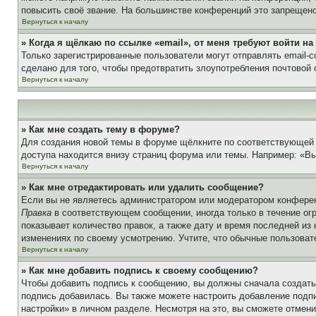
повысить своё звание. На большинстве конференций это запрещено
Вернуться к началу
» Когда я щёлкаю по ссылке «email», от меня требуют войти н
Только зарегистрированные пользователи могут отправлять email-
сделано для того, чтобы предотвратить злоупотребления почтовой
Вернуться к началу
» Как мне создать тему в форуме?
Для создания новой темы в форуме щёлкните по соответствующей 
доступа находится внизу страниц форума или темы. Например: «Вы 
Вернуться к началу
» Как мне отредактировать или удалить сообщение?
Если вы не являетесь администратором или модератором конферен
Правка
в соответствующем сообщении, иногда только в течение огр
показывает количество правок, а также дату и время последней из
изменениях по своему усмотрению. Учтите, что обычные пользовате
Вернуться к началу
» Как мне добавить подпись к своему сообщению?
Чтобы добавить подпись к сообщению, вы должны сначала создать
подпись добавилась. Вы также можете настроить добавление под
настройки» в личном разделе. Несмотря на это, вы сможете отме