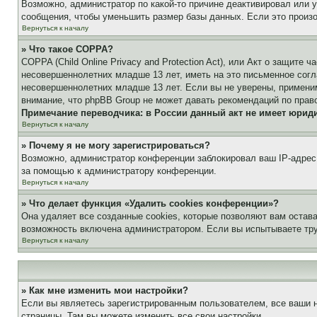
Возможно, администратор по какой-то причине деактивировал или 
сообщения, чтобы уменьшить размер базы данных. Если это произош
Вернуться к началу
» Что такое COPPA?
COPPA (Child Online Privacy and Protection Act), или Акт о защите
несовершеннолетних младше 13 лет, иметь на это письменное согл
несовершеннолетних младше 13 лет. Если вы не уверены, применим
внимание, что phpBB Group не может давать рекомендаций по прав
Примечание переводчика: в России данный акт не имеет юрид
Вернуться к началу
» Почему я не могу зарегистрироваться?
Возможно, администратор конференции заблокировал ваш IP-адрес 
за помощью к администратору конференции.
Вернуться к началу
» Что делает функция «Удалить cookies конференции»?
Она удаляет все созданные cookies, которые позволяют вам остав
возможность включена администратором. Если вы испытываете тру
Вернуться к началу
» Как мне изменить мои настройки?
Если вы являетесь зарегистрированным пользователем, все ваши н
страницы. Там вы можете изменить все свои настройки.