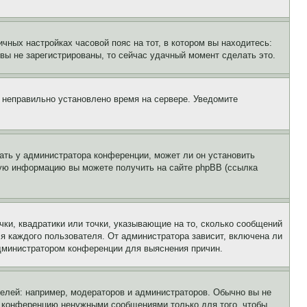
чных настройках часовой пояс на тот, в котором вы находитесь:
и вы не зарегистрированы, то сейчас удачный момент сделать это.
, неправильно установлено время на сервере. Уведомите
ать у администратора конференции, может ли он установить
ьную информацию вы можете получить на сайте phpBB (ссылка
чки, квадратики или точки, указывающие на то, сколько сообщений
ля каждого пользователя. От администратора зависит, включена ли
 администратором конференции для выяснения причин.
лей: например, модераторов и администраторов. Обычно вы не
е конференцию ненужными сообщениями только для того, чтобы