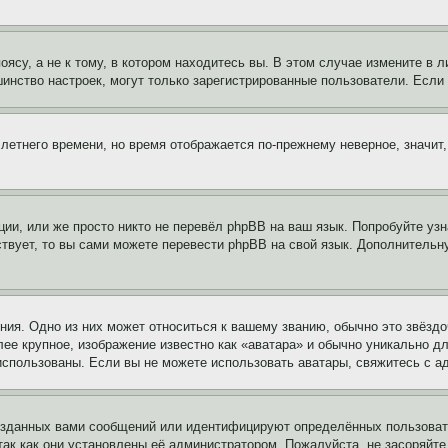
су, а не к тому, в котором находитесь вы. В этом случае измените в ли
льшинство настроек, могут только зарегистрированные пользователи. Есл
 летнего времени, но время отображается по-прежнему неверное, значит
ии, или же просто никто не перевёл phpBB на ваш язык. Попробуйте узн
ествует, то вы сами можете перевести phpBB на свой язык. Дополнител
ия. Одно из них может относиться к вашему званию, обычно это звёздо
лее крупное, изображение известно как «аватара» и обычно уникально д
ь использованы. Если вы не можете использовать аватары, свяжитесь с
озданных вами сообщений или идентифицируют определённых пользовате
так как они установлены её администратором. Пожалуйста, не засоряйт