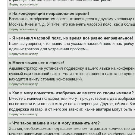
Вернуться к началу
» На конференции неправильное время!
Возможно, отображается время, относящееся к другому часовому поя
Москва, Киев и т. д. Учтите, что изменять часовой пояс, как и бо
Вернуться к началу
» Я изменил часовой пояс, но время всё равно неправильное!
Если вы уверены, что правильно указали часовой пояс и настройку
администратора для устранения проблемы.
Вернуться к началу
» Моего языка нет в списке!
Администратор не установил поддержку вашего языка на конференц
нужный вам языковой пакет. Если такого языкового пакета не сущ
находится внизу страниц конференции).
Вернуться к началу
» Как я могу поместить изображение вместе со своим именем?
Вместе с именем пользователя могут присутствовать два изображен
вы оставили или на ваш статус на конференции. Другое, обычно бо
поддержка аватар, и от него же зависит, какие аватары могут быт
Вернуться к началу
» Что такое звание и как я могу изменить его?
Звания, отображаемые под вашим именем, отражают количество с
можете напрямую изменять наименования званий на конференции, 