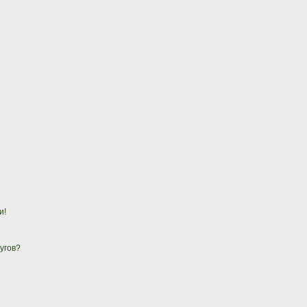
и!
угов?