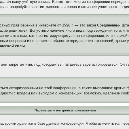
удалил вашу учётную запись. Кроме того, многие конференции периоди
ло, попробуйте зарегистрироваться снова и активнее участвовать в ди
 частных прав ребёнка в интернете от 1998 г. — это закон Соединённых 
асие родителей. Допустимо наличие иного вида подтверждения того, чт
о ли это к вам, как к регистрирующемуся на конференции, или к самой
овым вопросам и не является объектом юридических отношений, кроме 
ической силы.
или запретил имя, под которым вы пытаетесь зарегистрироваться. Он т
аться авторизованным на этой конференции, а также выполняют другие ф
дности с входом или выходом с конференции, возможно, удаление cook
Параметры и настройки пользователя
астройки хранятся в базе данных конференции. Чтобы изменить их, пер