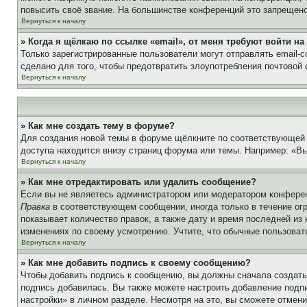
повысить своё звание. На большинстве конференций это запрещено
Вернуться к началу
» Когда я щёлкаю по ссылке «email», от меня требуют войти н
Только зарегистрированные пользователи могут отправлять email-
сделано для того, чтобы предотвратить злоупотребления почтовой
Вернуться к началу
» Как мне создать тему в форуме?
Для создания новой темы в форуме щёлкните по соответствующей 
доступа находится внизу страниц форума или темы. Например: «Вы 
Вернуться к началу
» Как мне отредактировать или удалить сообщение?
Если вы не являетесь администратором или модератором конферен
Правка
в соответствующем сообщении, иногда только в течение огр
показывает количество правок, а также дату и время последней из
изменениях по своему усмотрению. Учтите, что обычные пользовате
Вернуться к началу
» Как мне добавить подпись к своему сообщению?
Чтобы добавить подпись к сообщению, вы должны сначала создать
подпись добавилась. Вы также можете настроить добавление под
настройки» в личном разделе. Несмотря на это, вы сможете отме