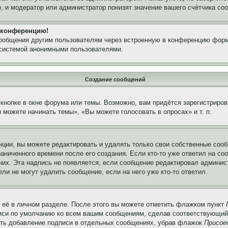
, и модератор или администратор понизят значение вашего счётчика со
а конференцию!
сообщения другим пользователям через встроенную в конференцию форм
 системой анонимными пользователями.
Создание сообщений
кнопке в окне форума или темы. Возможно, вам придётся зарегистриров
можете начинать темы», «Вы можете голосовать в опросах» и т. п.
ции, вы можете редактировать и удалять только свои собственные сооб
аниченного времени после его создания. Если кто-то уже ответил на со
 них. Эта надпись не появляется, если сообщение редактировал админис
ли не могут удалить сообщение, если на него уже кто-то ответил.
 её в личном разделе. После этого вы можете отметить флажком пункт
писи по умолчанию ко всем вашим сообщениям, сделав соответствующий
нить добавление подписи в отдельных сообщениях, убрав флажок
Присое