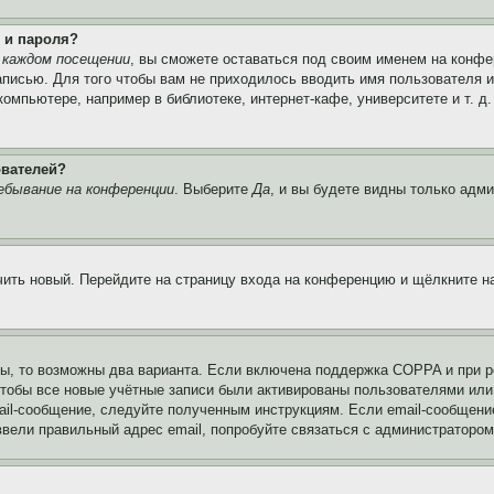
 и пароля?
 каждом посещении
, вы сможете оставаться под своим именем на конфе
записью. Для того чтобы вам не приходилось вводить имя пользователя 
мпьютере, например в библиотеке, интернет-кафе, университете и т. д
ователей?
ебывание на конференции
. Выберите
Да
, и вы будете видны только адм
учить новый. Перейдите на страницу входа на конференцию и щёлкните 
ы, то возможны два варианта. Если включена поддержка COPPA и при ре
чтобы все новые учётные записи были активированы пользователями или
ail-сообщение, следуйте полученным инструкциям. Если email-сообщение
ввели правильный адрес email, попробуйте связаться с администратором