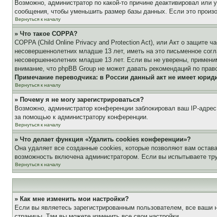
Возможно, администратор по какой-то причине деактивировал или 
сообщения, чтобы уменьшить размер базы данных. Если это произош
Вернуться к началу
» Что такое COPPA?
COPPA (Child Online Privacy and Protection Act), или Акт о защите
несовершеннолетних младше 13 лет, иметь на это письменное согл
несовершеннолетних младше 13 лет. Если вы не уверены, применим
внимание, что phpBB Group не может давать рекомендаций по прав
Примечание переводчика: в России данный акт не имеет юрид
Вернуться к началу
» Почему я не могу зарегистрироваться?
Возможно, администратор конференции заблокировал ваш IP-адрес 
за помощью к администратору конференции.
Вернуться к началу
» Что делает функция «Удалить cookies конференции»?
Она удаляет все созданные cookies, которые позволяют вам остав
возможность включена администратором. Если вы испытываете тру
Вернуться к началу
» Как мне изменить мои настройки?
Если вы являетесь зарегистрированным пользователем, все ваши н
страницы. Там вы можете изменить все свои настройки.