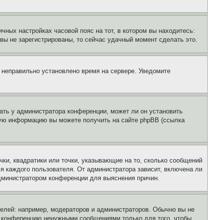
чных настройках часовой пояс на тот, в котором вы находитесь:
и вы не зарегистрированы, то сейчас удачный момент сделать это.
, неправильно установлено время на сервере. Уведомите
ать у администратора конференции, может ли он установить
ьную информацию вы можете получить на сайте phpBB (ссылка
чки, квадратики или точки, указывающие на то, сколько сообщений
ля каждого пользователя. От администратора зависит, включена ли
 администратором конференции для выяснения причин.
лей: например, модераторов и администраторов. Обычно вы не
е конференцию ненужными сообщениями только для того, чтобы