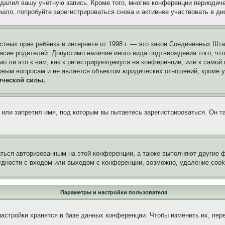
удалил вашу учётную запись. Кроме того, многие конференции периоди
ло, попробуйте зарегистрироваться снова и активнее участвовать в ди
 частных прав ребёнка в интернете от 1998 г. — это закон Соединённых 
асие родителей. Допустимо наличие иного вида подтверждения того, чт
о ли это к вам, как к регистрирующемуся на конференции, или к самой
овым вопросам и не является объектом юридических отношений, кроме 
ической силы.
или запретил имя, под которым вы пытаетесь зарегистрироваться. Он т
аться авторизованным на этой конференции, а также выполняют другие ф
дности с входом или выходом с конференции, возможно, удаление cook
Параметры и настройки пользователя
астройки хранятся в базе данных конференции. Чтобы изменить их, пер