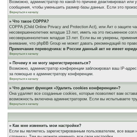
Возможно, администратор по какой-то причине деактивировал или 
сообщения, чтобы уменьшить размер базы данных. Если это произош
Вернуться к началу
» Что такое COPPA?
COPPA (Child Online Privacy and Protection Act), или Акт о защите
несовершеннолетних младше 13 лет, иметь на это письменное согл
несовершеннолетних младше 13 лет. Если вы не уверены, применим
внимание, что phpBB Group не может давать рекомендаций по прав
Примечание переводчика: в России данный акт не имеет юрид
Вернуться к началу
» Почему я не могу зарегистрироваться?
Возможно, администратор конференции заблокировал ваш IP-адрес 
за помощью к администратору конференции.
Вернуться к началу
» Что делает функция «Удалить cookies конференции»?
Она удаляет все созданные cookies, которые позволяют вам остав
возможность включена администратором. Если вы испытываете тру
Вернуться к началу
» Как мне изменить мои настройки?
Если вы являетесь зарегистрированным пользователем, все ваши н
страницы. Там вы можете изменить все свои настройки.