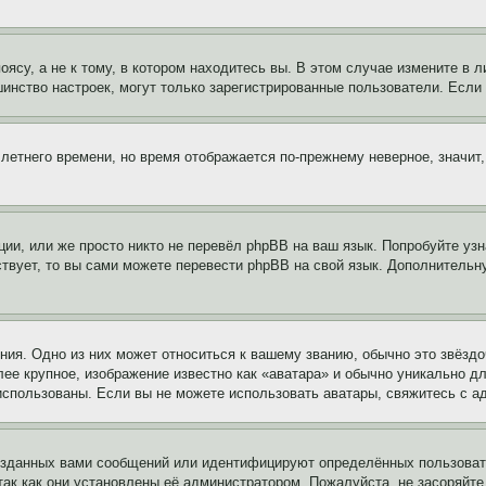
су, а не к тому, в котором находитесь вы. В этом случае измените в ли
льшинство настроек, могут только зарегистрированные пользователи. Есл
 летнего времени, но время отображается по-прежнему неверное, значит
ии, или же просто никто не перевёл phpBB на ваш язык. Попробуйте узн
ествует, то вы сами можете перевести phpBB на свой язык. Дополнител
ия. Одно из них может относиться к вашему званию, обычно это звёздо
лее крупное, изображение известно как «аватара» и обычно уникально д
ь использованы. Если вы не можете использовать аватары, свяжитесь с
озданных вами сообщений или идентифицируют определённых пользовате
так как они установлены её администратором. Пожалуйста, не засоряйт