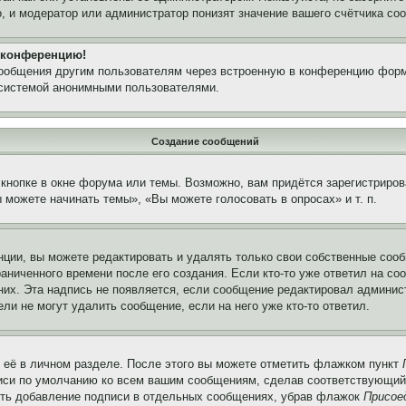
, и модератор или администратор понизят значение вашего счётчика со
а конференцию!
сообщения другим пользователям через встроенную в конференцию форм
 системой анонимными пользователями.
Создание сообщений
кнопке в окне форума или темы. Возможно, вам придётся зарегистриров
можете начинать темы», «Вы можете голосовать в опросах» и т. п.
ции, вы можете редактировать и удалять только свои собственные сооб
аниченного времени после его создания. Если кто-то уже ответил на со
 них. Эта надпись не появляется, если сообщение редактировал админис
ли не могут удалить сообщение, если на него уже кто-то ответил.
 её в личном разделе. После этого вы можете отметить флажком пункт
писи по умолчанию ко всем вашим сообщениям, сделав соответствующий
нить добавление подписи в отдельных сообщениях, убрав флажок
Присое