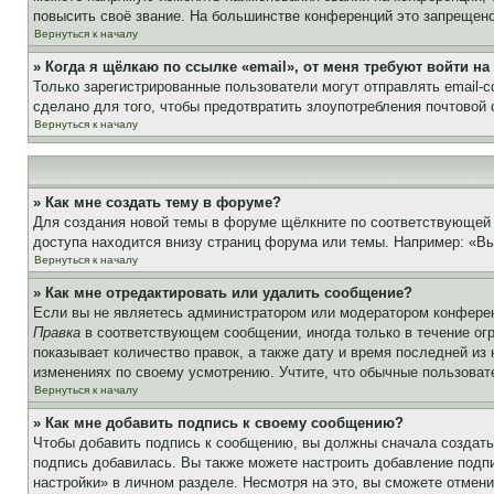
повысить своё звание. На большинстве конференций это запрещено
Вернуться к началу
» Когда я щёлкаю по ссылке «email», от меня требуют войти н
Только зарегистрированные пользователи могут отправлять email-
сделано для того, чтобы предотвратить злоупотребления почтовой
Вернуться к началу
» Как мне создать тему в форуме?
Для создания новой темы в форуме щёлкните по соответствующей 
доступа находится внизу страниц форума или темы. Например: «Вы 
Вернуться к началу
» Как мне отредактировать или удалить сообщение?
Если вы не являетесь администратором или модератором конферен
Правка
в соответствующем сообщении, иногда только в течение огр
показывает количество правок, а также дату и время последней из
изменениях по своему усмотрению. Учтите, что обычные пользовате
Вернуться к началу
» Как мне добавить подпись к своему сообщению?
Чтобы добавить подпись к сообщению, вы должны сначала создать
подпись добавилась. Вы также можете настроить добавление под
настройки» в личном разделе. Несмотря на это, вы сможете отме