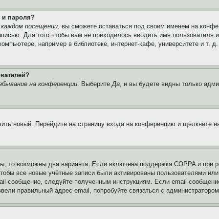
 и пароля?
 каждом посещении
, вы сможете оставаться под своим именем на конфе
записью. Для того чтобы вам не приходилось вводить имя пользователя 
мпьютере, например в библиотеке, интернет-кафе, университете и т. д
ователей?
ебывание на конференции
. Выберите
Да
, и вы будете видны только адм
учить новый. Перейдите на страницу входа на конференцию и щёлкните 
ы, то возможны два варианта. Если включена поддержка COPPA и при ре
чтобы все новые учётные записи были активированы пользователями или
ail-сообщение, следуйте полученным инструкциям. Если email-сообщение
ввели правильный адрес email, попробуйте связаться с администратором