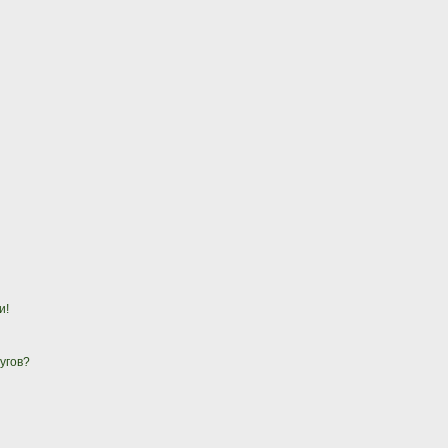
и!
угов?