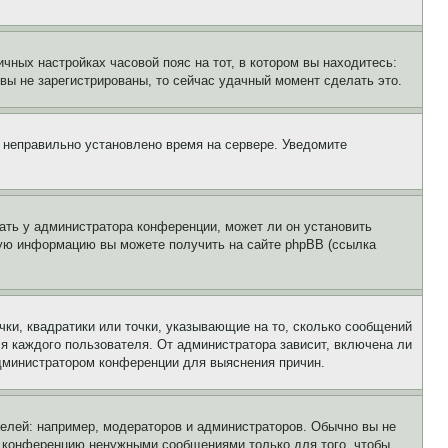
чных настройках часовой пояс на тот, в котором вы находитесь:
и вы не зарегистрированы, то сейчас удачный момент сделать это.
, неправильно установлено время на сервере. Уведомите
ать у администратора конференции, может ли он установить
ьную информацию вы можете получить на сайте phpBB (ссылка
чки, квадратики или точки, указывающие на то, сколько сообщений
ля каждого пользователя. От администратора зависит, включена ли
 администратором конференции для выяснения причин.
лей: например, модераторов и администраторов. Обычно вы не
е конференцию ненужными сообщениями только для того, чтобы