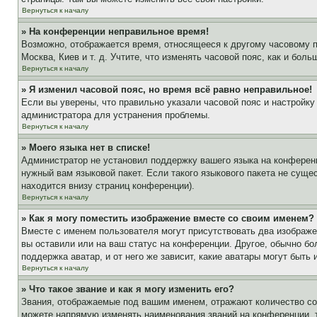
Вернуться к началу
» На конференции неправильное время!
Возможно, отображается время, относящееся к другому часовому поя
Москва, Киев и т. д. Учтите, что изменять часовой пояс, как и бо
Вернуться к началу
» Я изменил часовой пояс, но время всё равно неправильное!
Если вы уверены, что правильно указали часовой пояс и настройку
администратора для устранения проблемы.
Вернуться к началу
» Моего языка нет в списке!
Администратор не установил поддержку вашего языка на конференц
нужный вам языковой пакет. Если такого языкового пакета не сущ
находится внизу страниц конференции).
Вернуться к началу
» Как я могу поместить изображение вместе со своим именем?
Вместе с именем пользователя могут присутствовать два изображен
вы оставили или на ваш статус на конференции. Другое, обычно бо
поддержка аватар, и от него же зависит, какие аватары могут быт
Вернуться к началу
» Что такое звание и как я могу изменить его?
Звания, отображаемые под вашим именем, отражают количество с
можете напрямую изменять наименования званий на конференции, 