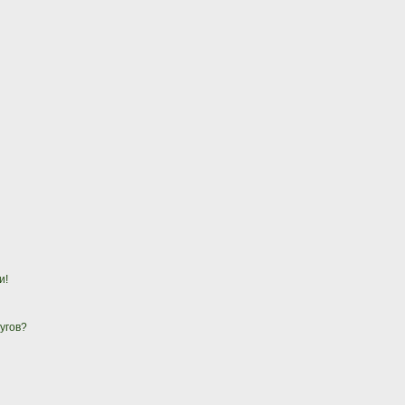
и!
угов?