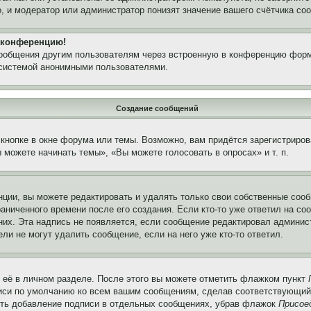
, и модератор или администратор понизят значение вашего счётчика со
а конференцию!
сообщения другим пользователям через встроенную в конференцию форм
 системой анонимными пользователями.
Создание сообщений
кнопке в окне форума или темы. Возможно, вам придётся зарегистриров
можете начинать темы», «Вы можете голосовать в опросах» и т. п.
ции, вы можете редактировать и удалять только свои собственные сооб
аниченного времени после его создания. Если кто-то уже ответил на со
 них. Эта надпись не появляется, если сообщение редактировал админис
ли не могут удалить сообщение, если на него уже кто-то ответил.
 её в личном разделе. После этого вы можете отметить флажком пункт
писи по умолчанию ко всем вашим сообщениям, сделав соответствующий
нить добавление подписи в отдельных сообщениях, убрав флажок
Присое