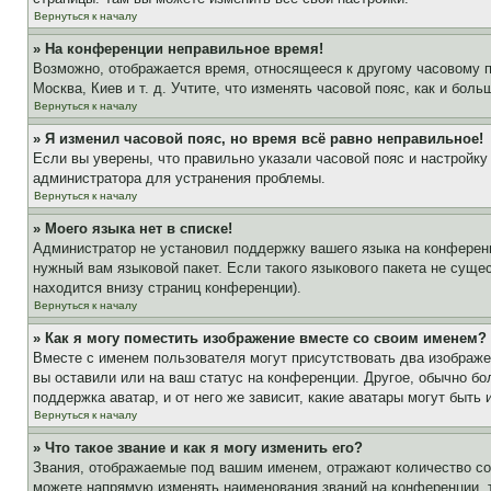
Вернуться к началу
» На конференции неправильное время!
Возможно, отображается время, относящееся к другому часовому поя
Москва, Киев и т. д. Учтите, что изменять часовой пояс, как и бо
Вернуться к началу
» Я изменил часовой пояс, но время всё равно неправильное!
Если вы уверены, что правильно указали часовой пояс и настройку
администратора для устранения проблемы.
Вернуться к началу
» Моего языка нет в списке!
Администратор не установил поддержку вашего языка на конференц
нужный вам языковой пакет. Если такого языкового пакета не сущ
находится внизу страниц конференции).
Вернуться к началу
» Как я могу поместить изображение вместе со своим именем?
Вместе с именем пользователя могут присутствовать два изображен
вы оставили или на ваш статус на конференции. Другое, обычно бо
поддержка аватар, и от него же зависит, какие аватары могут быт
Вернуться к началу
» Что такое звание и как я могу изменить его?
Звания, отображаемые под вашим именем, отражают количество с
можете напрямую изменять наименования званий на конференции, 