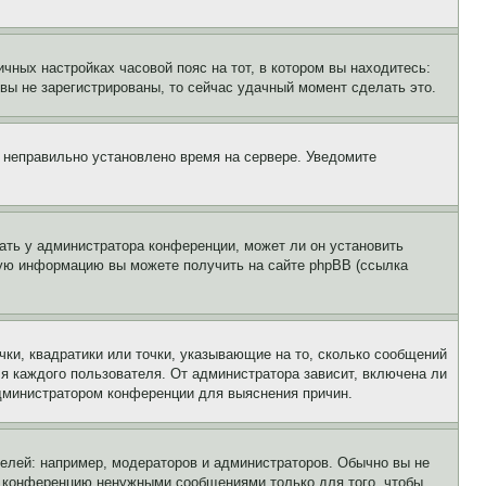
чных настройках часовой пояс на тот, в котором вы находитесь:
и вы не зарегистрированы, то сейчас удачный момент сделать это.
, неправильно установлено время на сервере. Уведомите
ать у администратора конференции, может ли он установить
ьную информацию вы можете получить на сайте phpBB (ссылка
чки, квадратики или точки, указывающие на то, сколько сообщений
ля каждого пользователя. От администратора зависит, включена ли
 администратором конференции для выяснения причин.
лей: например, модераторов и администраторов. Обычно вы не
е конференцию ненужными сообщениями только для того, чтобы