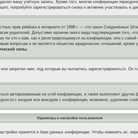
удалил вашу учётную запись. Кроме того, многие конференции периоди
ло, попробуйте зарегистрироваться снова и активнее участвовать в ди
 частных прав ребёнка в интернете от 1998 г. — это закон Соединённых 
асие родителей. Допустимо наличие иного вида подтверждения того, чт
о ли это к вам, как к регистрирующемуся на конференции, или к самой
овым вопросам и не является объектом юридических отношений, кроме 
ической силы.
или запретил имя, под которым вы пытаетесь зарегистрироваться. Он т
аться авторизованным на этой конференции, а также выполняют другие ф
дности с входом или выходом с конференции, возможно, удаление cook
Параметры и настройки пользователя
астройки хранятся в базе данных конференции. Чтобы изменить их, пер