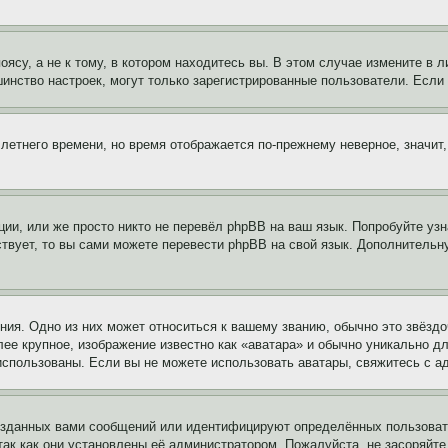
су, а не к тому, в котором находитесь вы. В этом случае измените в ли
льшинство настроек, могут только зарегистрированные пользователи. Есл
 летнего времени, но время отображается по-прежнему неверное, значит
ии, или же просто никто не перевёл phpBB на ваш язык. Попробуйте узн
ествует, то вы сами можете перевести phpBB на свой язык. Дополнител
ия. Одно из них может относиться к вашему званию, обычно это звёздо
лее крупное, изображение известно как «аватара» и обычно уникально д
ь использованы. Если вы не можете использовать аватары, свяжитесь с
озданных вами сообщений или идентифицируют определённых пользовате
так как они установлены её администратором. Пожалуйста, не засоряйт