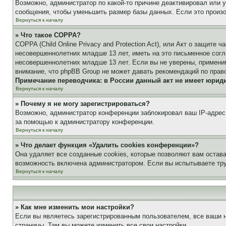
Возможно, администратор по какой-то причине деактивировал или 
сообщения, чтобы уменьшить размер базы данных. Если это произош
Вернуться к началу
» Что такое COPPA?
COPPA (Child Online Privacy and Protection Act), или Акт о защите
несовершеннолетних младше 13 лет, иметь на это письменное согл
несовершеннолетних младше 13 лет. Если вы не уверены, применим
внимание, что phpBB Group не может давать рекомендаций по прав
Примечание переводчика: в России данный акт не имеет юрид
Вернуться к началу
» Почему я не могу зарегистрироваться?
Возможно, администратор конференции заблокировал ваш IP-адрес 
за помощью к администратору конференции.
Вернуться к началу
» Что делает функция «Удалить cookies конференции»?
Она удаляет все созданные cookies, которые позволяют вам остав
возможность включена администратором. Если вы испытываете тру
Вернуться к началу
» Как мне изменить мои настройки?
Если вы являетесь зарегистрированным пользователем, все ваши н
страницы. Там вы можете изменить все свои настройки.