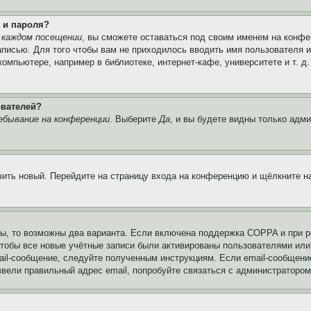
 и пароля?
 каждом посещении
, вы сможете оставаться под своим именем на конфе
записью. Для того чтобы вам не приходилось вводить имя пользователя 
мпьютере, например в библиотеке, интернет-кафе, университете и т. д
ователей?
ебывание на конференции
. Выберите
Да
, и вы будете видны только адм
учить новый. Перейдите на страницу входа на конференцию и щёлкните 
ы, то возможны два варианта. Если включена поддержка COPPA и при ре
чтобы все новые учётные записи были активированы пользователями или
ail-сообщение, следуйте полученным инструкциям. Если email-сообщение
ввели правильный адрес email, попробуйте связаться с администратором