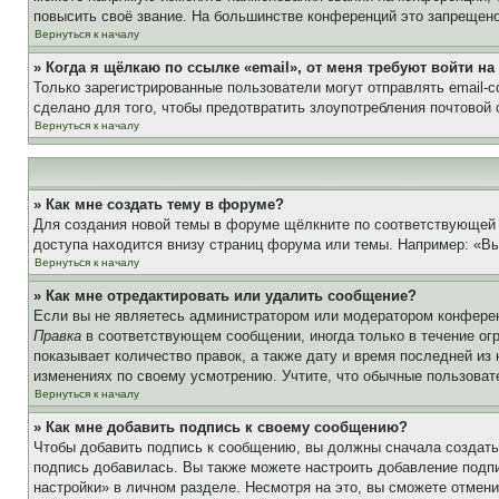
повысить своё звание. На большинстве конференций это запрещено
Вернуться к началу
» Когда я щёлкаю по ссылке «email», от меня требуют войти н
Только зарегистрированные пользователи могут отправлять email-
сделано для того, чтобы предотвратить злоупотребления почтовой
Вернуться к началу
» Как мне создать тему в форуме?
Для создания новой темы в форуме щёлкните по соответствующей 
доступа находится внизу страниц форума или темы. Например: «Вы 
Вернуться к началу
» Как мне отредактировать или удалить сообщение?
Если вы не являетесь администратором или модератором конферен
Правка
в соответствующем сообщении, иногда только в течение огр
показывает количество правок, а также дату и время последней из
изменениях по своему усмотрению. Учтите, что обычные пользовате
Вернуться к началу
» Как мне добавить подпись к своему сообщению?
Чтобы добавить подпись к сообщению, вы должны сначала создать
подпись добавилась. Вы также можете настроить добавление под
настройки» в личном разделе. Несмотря на это, вы сможете отме