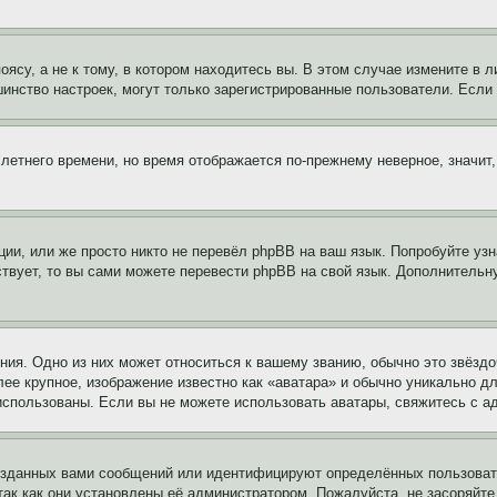
су, а не к тому, в котором находитесь вы. В этом случае измените в ли
льшинство настроек, могут только зарегистрированные пользователи. Есл
 летнего времени, но время отображается по-прежнему неверное, значит
ии, или же просто никто не перевёл phpBB на ваш язык. Попробуйте узн
ествует, то вы сами можете перевести phpBB на свой язык. Дополнител
ия. Одно из них может относиться к вашему званию, обычно это звёздо
лее крупное, изображение известно как «аватара» и обычно уникально д
ь использованы. Если вы не можете использовать аватары, свяжитесь с
озданных вами сообщений или идентифицируют определённых пользовате
так как они установлены её администратором. Пожалуйста, не засоряйт