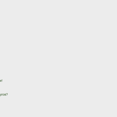
и!
угов?