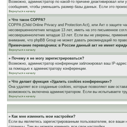
Возможно, администратор по какой-то причине деактивировал или 
сообщения, чтобы уменьшить размер базы данных. Если это произош
Вернуться к началу
» Что такое COPPA?
COPPA (Child Online Privacy and Protection Act), или Акт о защите
несовершеннолетних младше 13 лет, иметь на это письменное согл
несовершеннолетних младше 13 лет. Если вы не уверены, применим
внимание, что phpBB Group не может давать рекомендаций по прав
Примечание переводчика: в России данный акт не имеет юрид
Вернуться к началу
» Почему я не могу зарегистрироваться?
Возможно, администратор конференции заблокировал ваш IP-адрес 
за помощью к администратору конференции.
Вернуться к началу
» Что делает функция «Удалить cookies конференции»?
Она удаляет все созданные cookies, которые позволяют вам остав
возможность включена администратором. Если вы испытываете тру
Вернуться к началу
» Как мне изменить мои настройки?
Если вы являетесь зарегистрированным пользователем, все ваши н
страницы. Там вы можете изменить все свои настройки.