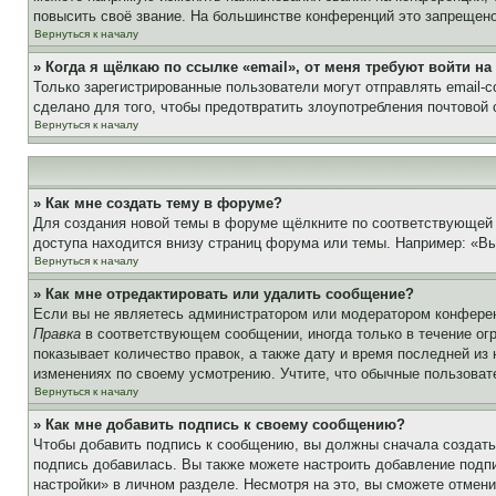
повысить своё звание. На большинстве конференций это запрещено
Вернуться к началу
» Когда я щёлкаю по ссылке «email», от меня требуют войти н
Только зарегистрированные пользователи могут отправлять email-
сделано для того, чтобы предотвратить злоупотребления почтовой
Вернуться к началу
» Как мне создать тему в форуме?
Для создания новой темы в форуме щёлкните по соответствующей 
доступа находится внизу страниц форума или темы. Например: «Вы 
Вернуться к началу
» Как мне отредактировать или удалить сообщение?
Если вы не являетесь администратором или модератором конферен
Правка
в соответствующем сообщении, иногда только в течение огр
показывает количество правок, а также дату и время последней из
изменениях по своему усмотрению. Учтите, что обычные пользовате
Вернуться к началу
» Как мне добавить подпись к своему сообщению?
Чтобы добавить подпись к сообщению, вы должны сначала создать
подпись добавилась. Вы также можете настроить добавление под
настройки» в личном разделе. Несмотря на это, вы сможете отме