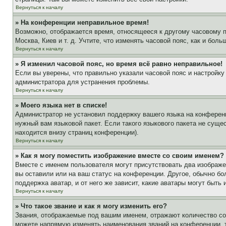
Вернуться к началу
» На конференции неправильное время!
Возможно, отображается время, относящееся к другому часовому поя
Москва, Киев и т. д. Учтите, что изменять часовой пояс, как и бо
Вернуться к началу
» Я изменил часовой пояс, но время всё равно неправильное!
Если вы уверены, что правильно указали часовой пояс и настройку
администратора для устранения проблемы.
Вернуться к началу
» Моего языка нет в списке!
Администратор не установил поддержку вашего языка на конференц
нужный вам языковой пакет. Если такого языкового пакета не сущ
находится внизу страниц конференции).
Вернуться к началу
» Как я могу поместить изображение вместе со своим именем?
Вместе с именем пользователя могут присутствовать два изображен
вы оставили или на ваш статус на конференции. Другое, обычно бо
поддержка аватар, и от него же зависит, какие аватары могут быт
Вернуться к началу
» Что такое звание и как я могу изменить его?
Звания, отображаемые под вашим именем, отражают количество с
можете напрямую изменять наименования званий на конференции, 