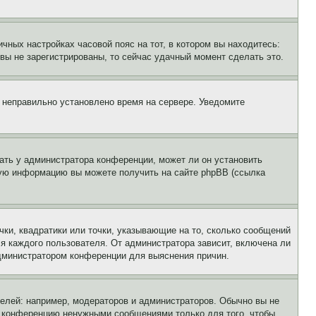
чных настройках часовой пояс на тот, в котором вы находитесь:
и вы не зарегистрированы, то сейчас удачный момент сделать это.
, неправильно установлено время на сервере. Уведомите
ать у администратора конференции, может ли он установить
ьную информацию вы можете получить на сайте phpBB (ссылка
чки, квадратики или точки, указывающие на то, сколько сообщений
ля каждого пользователя. От администратора зависит, включена ли
 администратором конференции для выяснения причин.
лей: например, модераторов и администраторов. Обычно вы не
е конференцию ненужными сообщениями только для того, чтобы