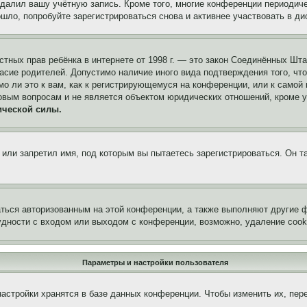
удалил вашу учётную запись. Кроме того, многие конференции периоди
ло, попробуйте зарегистрироваться снова и активнее участвовать в ди
 частных прав ребёнка в интернете от 1998 г. — это закон Соединённых 
асие родителей. Допустимо наличие иного вида подтверждения того, чт
о ли это к вам, как к регистрирующемуся на конференции, или к самой
овым вопросам и не является объектом юридических отношений, кроме 
ической силы.
или запретил имя, под которым вы пытаетесь зарегистрироваться. Он т
аться авторизованным на этой конференции, а также выполняют другие ф
дности с входом или выходом с конференции, возможно, удаление cook
Параметры и настройки пользователя
астройки хранятся в базе данных конференции. Чтобы изменить их, пер