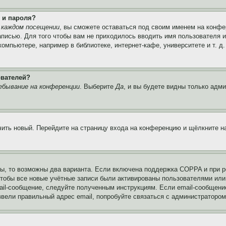
 и пароля?
 каждом посещении
, вы сможете оставаться под своим именем на конфе
записью. Для того чтобы вам не приходилось вводить имя пользователя 
мпьютере, например в библиотеке, интернет-кафе, университете и т. д
ователей?
ебывание на конференции
. Выберите
Да
, и вы будете видны только адм
учить новый. Перейдите на страницу входа на конференцию и щёлкните 
ы, то возможны два варианта. Если включена поддержка COPPA и при ре
чтобы все новые учётные записи были активированы пользователями или
ail-сообщение, следуйте полученным инструкциям. Если email-сообщение
ввели правильный адрес email, попробуйте связаться с администратором