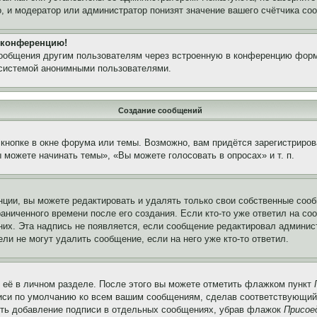
, и модератор или администратор понизят значение вашего счётчика со
а конференцию!
сообщения другим пользователям через встроенную в конференцию форм
 системой анонимными пользователями.
Создание сообщений
кнопке в окне форума или темы. Возможно, вам придётся зарегистриров
можете начинать темы», «Вы можете голосовать в опросах» и т. п.
ции, вы можете редактировать и удалять только свои собственные сооб
аниченного времени после его создания. Если кто-то уже ответил на со
 них. Эта надпись не появляется, если сообщение редактировал админис
ли не могут удалить сообщение, если на него уже кто-то ответил.
 её в личном разделе. После этого вы можете отметить флажком пункт
писи по умолчанию ко всем вашим сообщениям, сделав соответствующий
нить добавление подписи в отдельных сообщениях, убрав флажок
Присое