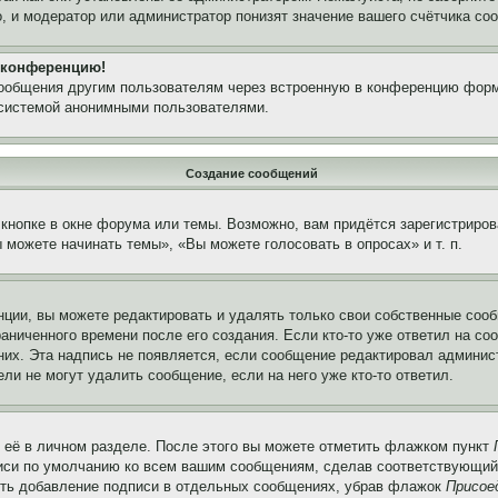
, и модератор или администратор понизят значение вашего счётчика со
а конференцию!
сообщения другим пользователям через встроенную в конференцию форм
 системой анонимными пользователями.
Создание сообщений
кнопке в окне форума или темы. Возможно, вам придётся зарегистриров
можете начинать темы», «Вы можете голосовать в опросах» и т. п.
ции, вы можете редактировать и удалять только свои собственные сооб
аниченного времени после его создания. Если кто-то уже ответил на со
 них. Эта надпись не появляется, если сообщение редактировал админис
ли не могут удалить сообщение, если на него уже кто-то ответил.
 её в личном разделе. После этого вы можете отметить флажком пункт
писи по умолчанию ко всем вашим сообщениям, сделав соответствующий
нить добавление подписи в отдельных сообщениях, убрав флажок
Присое