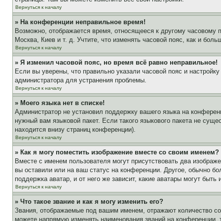
Вернуться к началу
» На конференции неправильное время!
Возможно, отображается время, относящееся к другому часовому поя
Москва, Киев и т. д. Учтите, что изменять часовой пояс, как и бо
Вернуться к началу
» Я изменил часовой пояс, но время всё равно неправильное!
Если вы уверены, что правильно указали часовой пояс и настройку
администратора для устранения проблемы.
Вернуться к началу
» Моего языка нет в списке!
Администратор не установил поддержку вашего языка на конференц
нужный вам языковой пакет. Если такого языкового пакета не сущ
находится внизу страниц конференции).
Вернуться к началу
» Как я могу поместить изображение вместе со своим именем?
Вместе с именем пользователя могут присутствовать два изображен
вы оставили или на ваш статус на конференции. Другое, обычно бо
поддержка аватар, и от него же зависит, какие аватары могут быт
Вернуться к началу
» Что такое звание и как я могу изменить его?
Звания, отображаемые под вашим именем, отражают количество с
можете напрямую изменять наименования званий на конференции, 