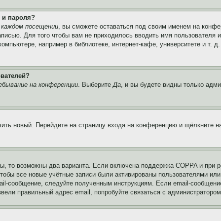
 и пароля?
 каждом посещении
, вы сможете оставаться под своим именем на конфе
записью. Для того чтобы вам не приходилось вводить имя пользователя 
мпьютере, например в библиотеке, интернет-кафе, университете и т. д
ователей?
ебывание на конференции
. Выберите
Да
, и вы будете видны только адм
учить новый. Перейдите на страницу входа на конференцию и щёлкните 
ы, то возможны два варианта. Если включена поддержка COPPA и при ре
чтобы все новые учётные записи были активированы пользователями или
ail-сообщение, следуйте полученным инструкциям. Если email-сообщение
ввели правильный адрес email, попробуйте связаться с администратором