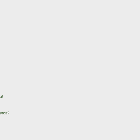
и!
угов?