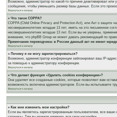
Возможно, администратор по какой-то причине деактивировал или 
сообщения, чтобы уменьшить размер базы данных. Если это произош
Вернуться к началу
» Что такое COPPA?
COPPA (Child Online Privacy and Protection Act), или Акт о защите
несовершеннолетних младше 13 лет, иметь на это письменное согл
несовершеннолетних младше 13 лет. Если вы не уверены, применим
внимание, что phpBB Group не может давать рекомендаций по прав
Примечание переводчика: в России данный акт не имеет юрид
Вернуться к началу
» Почему я не могу зарегистрироваться?
Возможно, администратор конференции заблокировал ваш IP-адрес 
за помощью к администратору конференции.
Вернуться к началу
» Что делает функция «Удалить cookies конференции»?
Она удаляет все созданные cookies, которые позволяют вам остав
возможность включена администратором. Если вы испытываете тру
Вернуться к началу
» Как мне изменить мои настройки?
Если вы являетесь зарегистрированным пользователем, все ваши н
страницы. Там вы можете изменить все свои настройки.