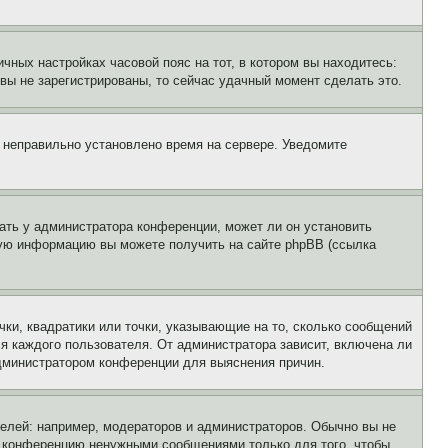
чных настройках часовой пояс на тот, в котором вы находитесь:
и вы не зарегистрированы, то сейчас удачный момент сделать это.
, неправильно установлено время на сервере. Уведомите
ать у администратора конференции, может ли он установить
ьную информацию вы можете получить на сайте phpBB (ссылка
чки, квадратики или точки, указывающие на то, сколько сообщений
ля каждого пользователя. От администратора зависит, включена ли
 администратором конференции для выяснения причин.
лей: например, модераторов и администраторов. Обычно вы не
е конференцию ненужными сообщениями только для того, чтобы