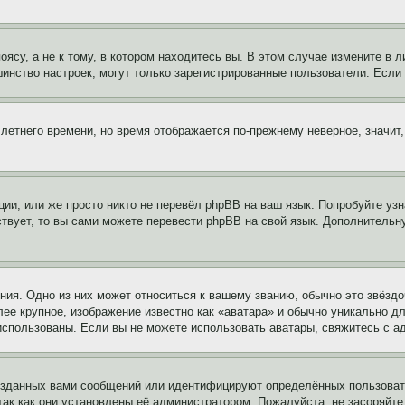
су, а не к тому, в котором находитесь вы. В этом случае измените в ли
льшинство настроек, могут только зарегистрированные пользователи. Есл
 летнего времени, но время отображается по-прежнему неверное, значит
ии, или же просто никто не перевёл phpBB на ваш язык. Попробуйте узн
ествует, то вы сами можете перевести phpBB на свой язык. Дополнител
ия. Одно из них может относиться к вашему званию, обычно это звёздо
лее крупное, изображение известно как «аватара» и обычно уникально д
ь использованы. Если вы не можете использовать аватары, свяжитесь с
озданных вами сообщений или идентифицируют определённых пользовате
так как они установлены её администратором. Пожалуйста, не засоряйт