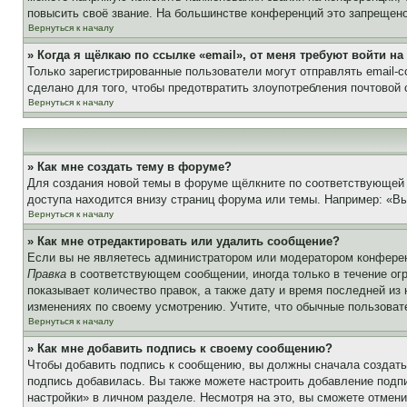
повысить своё звание. На большинстве конференций это запрещено
Вернуться к началу
» Когда я щёлкаю по ссылке «email», от меня требуют войти н
Только зарегистрированные пользователи могут отправлять email-
сделано для того, чтобы предотвратить злоупотребления почтовой
Вернуться к началу
» Как мне создать тему в форуме?
Для создания новой темы в форуме щёлкните по соответствующей 
доступа находится внизу страниц форума или темы. Например: «Вы 
Вернуться к началу
» Как мне отредактировать или удалить сообщение?
Если вы не являетесь администратором или модератором конферен
Правка
в соответствующем сообщении, иногда только в течение огр
показывает количество правок, а также дату и время последней из
изменениях по своему усмотрению. Учтите, что обычные пользовате
Вернуться к началу
» Как мне добавить подпись к своему сообщению?
Чтобы добавить подпись к сообщению, вы должны сначала создать
подпись добавилась. Вы также можете настроить добавление под
настройки» в личном разделе. Несмотря на это, вы сможете отме