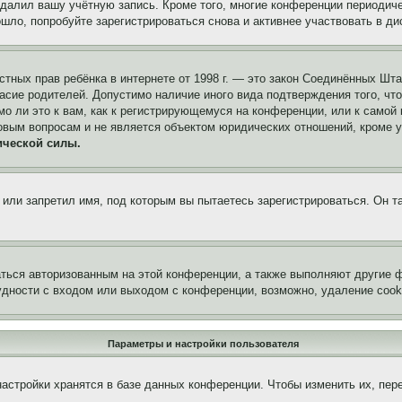
удалил вашу учётную запись. Кроме того, многие конференции периоди
ло, попробуйте зарегистрироваться снова и активнее участвовать в ди
 частных прав ребёнка в интернете от 1998 г. — это закон Соединённых 
асие родителей. Допустимо наличие иного вида подтверждения того, чт
о ли это к вам, как к регистрирующемуся на конференции, или к самой
овым вопросам и не является объектом юридических отношений, кроме 
ической силы.
или запретил имя, под которым вы пытаетесь зарегистрироваться. Он т
аться авторизованным на этой конференции, а также выполняют другие ф
дности с входом или выходом с конференции, возможно, удаление cook
Параметры и настройки пользователя
астройки хранятся в базе данных конференции. Чтобы изменить их, пер