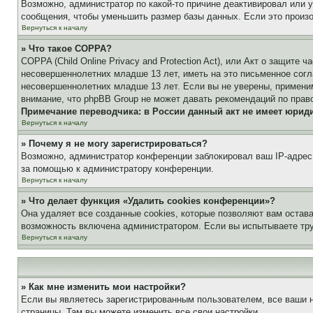
Возможно, администратор по какой-то причине деактивировал или 
сообщения, чтобы уменьшить размер базы данных. Если это произош
Вернуться к началу
» Что такое COPPA?
COPPA (Child Online Privacy and Protection Act), или Акт о защите
несовершеннолетних младше 13 лет, иметь на это письменное согл
несовершеннолетних младше 13 лет. Если вы не уверены, применим
внимание, что phpBB Group не может давать рекомендаций по прав
Примечание переводчика: в России данный акт не имеет юрид
Вернуться к началу
» Почему я не могу зарегистрироваться?
Возможно, администратор конференции заблокировал ваш IP-адрес 
за помощью к администратору конференции.
Вернуться к началу
» Что делает функция «Удалить cookies конференции»?
Она удаляет все созданные cookies, которые позволяют вам остав
возможность включена администратором. Если вы испытываете тру
Вернуться к началу
» Как мне изменить мои настройки?
Если вы являетесь зарегистрированным пользователем, все ваши н
страницы. Там вы можете изменить все свои настройки.