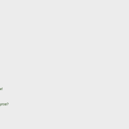
и!
угов?