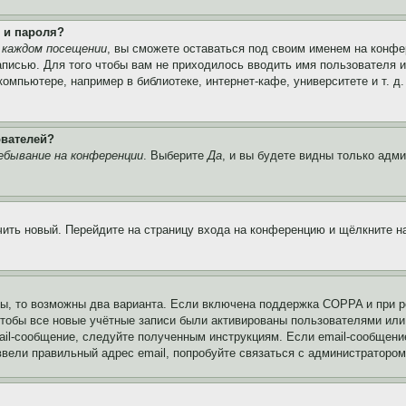
 и пароля?
 каждом посещении
, вы сможете оставаться под своим именем на конфе
записью. Для того чтобы вам не приходилось вводить имя пользователя 
мпьютере, например в библиотеке, интернет-кафе, университете и т. д
ователей?
ебывание на конференции
. Выберите
Да
, и вы будете видны только адм
учить новый. Перейдите на страницу входа на конференцию и щёлкните 
ы, то возможны два варианта. Если включена поддержка COPPA и при ре
чтобы все новые учётные записи были активированы пользователями или
ail-сообщение, следуйте полученным инструкциям. Если email-сообщение
ввели правильный адрес email, попробуйте связаться с администратором