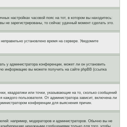
чных настройках часовой пояс на тот, в котором вы находитесь:
и вы не зарегистрированы, то сейчас удачный момент сделать это.
, неправильно установлено время на сервере. Уведомите
ать у администратора конференции, может ли он установить
ьную информацию вы можете получить на сайте phpBB (ссылка
чки, квадратики или точки, указывающие на то, сколько сообщений
ля каждого пользователя. От администратора зависит, включена ли
 администратором конференции для выяснения причин.
лей: например, модераторов и администраторов. Обычно вы не
е конференцию ненужными сообщениями только для того, чтобы