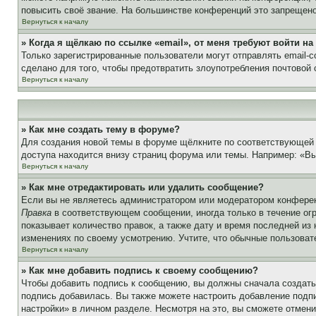
повысить своё звание. На большинстве конференций это запрещено
Вернуться к началу
» Когда я щёлкаю по ссылке «email», от меня требуют войти н
Только зарегистрированные пользователи могут отправлять email-
сделано для того, чтобы предотвратить злоупотребления почтовой
Вернуться к началу
» Как мне создать тему в форуме?
Для создания новой темы в форуме щёлкните по соответствующей 
доступа находится внизу страниц форума или темы. Например: «Вы 
Вернуться к началу
» Как мне отредактировать или удалить сообщение?
Если вы не являетесь администратором или модератором конферен
Правка
в соответствующем сообщении, иногда только в течение огр
показывает количество правок, а также дату и время последней из
изменениях по своему усмотрению. Учтите, что обычные пользовате
Вернуться к началу
» Как мне добавить подпись к своему сообщению?
Чтобы добавить подпись к сообщению, вы должны сначала создать
подпись добавилась. Вы также можете настроить добавление под
настройки» в личном разделе. Несмотря на это, вы сможете отме