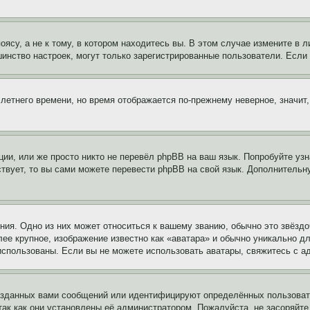
су, а не к тому, в котором находитесь вы. В этом случае измените в ли
льшинство настроек, могут только зарегистрированные пользователи. Есл
 летнего времени, но время отображается по-прежнему неверное, значит
ии, или же просто никто не перевёл phpBB на ваш язык. Попробуйте узн
ествует, то вы сами можете перевести phpBB на свой язык. Дополнител
ия. Одно из них может относиться к вашему званию, обычно это звёздо
лее крупное, изображение известно как «аватара» и обычно уникально д
ь использованы. Если вы не можете использовать аватары, свяжитесь с
озданных вами сообщений или идентифицируют определённых пользовате
так как они установлены её администратором. Пожалуйста, не засоряйт