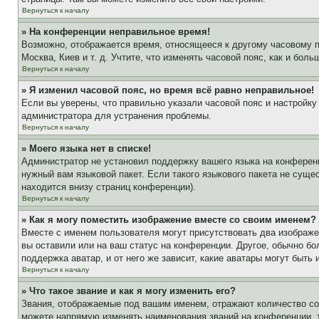
Вернуться к началу
» На конференции неправильное время!
Возможно, отображается время, относящееся к другому часовому поя
Москва, Киев и т. д. Учтите, что изменять часовой пояс, как и бо
Вернуться к началу
» Я изменил часовой пояс, но время всё равно неправильное!
Если вы уверены, что правильно указали часовой пояс и настройку
администратора для устранения проблемы.
Вернуться к началу
» Моего языка нет в списке!
Администратор не установил поддержку вашего языка на конференц
нужный вам языковой пакет. Если такого языкового пакета не сущ
находится внизу страниц конференции).
Вернуться к началу
» Как я могу поместить изображение вместе со своим именем?
Вместе с именем пользователя могут присутствовать два изображен
вы оставили или на ваш статус на конференции. Другое, обычно бо
поддержка аватар, и от него же зависит, какие аватары могут быт
Вернуться к началу
» Что такое звание и как я могу изменить его?
Звания, отображаемые под вашим именем, отражают количество с
можете напрямую изменять наименования званий на конференции, 