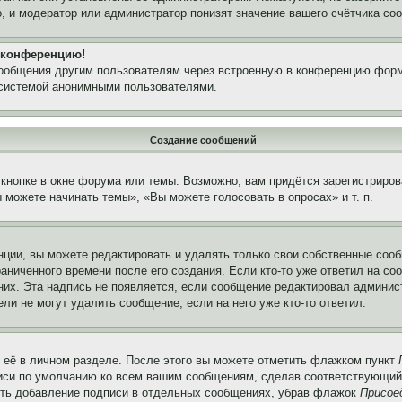
, и модератор или администратор понизят значение вашего счётчика со
а конференцию!
сообщения другим пользователям через встроенную в конференцию форм
 системой анонимными пользователями.
Создание сообщений
кнопке в окне форума или темы. Возможно, вам придётся зарегистриров
можете начинать темы», «Вы можете голосовать в опросах» и т. п.
ции, вы можете редактировать и удалять только свои собственные сооб
аниченного времени после его создания. Если кто-то уже ответил на со
 них. Эта надпись не появляется, если сообщение редактировал админис
ли не могут удалить сообщение, если на него уже кто-то ответил.
 её в личном разделе. После этого вы можете отметить флажком пункт
писи по умолчанию ко всем вашим сообщениям, сделав соответствующий
нить добавление подписи в отдельных сообщениях, убрав флажок
Присое