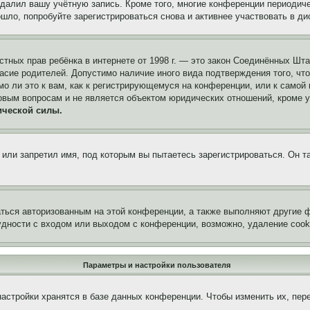
удалил вашу учётную запись. Кроме того, многие конференции периоди
ло, попробуйте зарегистрироваться снова и активнее участвовать в ди
 частных прав ребёнка в интернете от 1998 г. — это закон Соединённых 
асие родителей. Допустимо наличие иного вида подтверждения того, чт
о ли это к вам, как к регистрирующемуся на конференции, или к самой
овым вопросам и не является объектом юридических отношений, кроме 
ической силы.
или запретил имя, под которым вы пытаетесь зарегистрироваться. Он т
аться авторизованным на этой конференции, а также выполняют другие ф
дности с входом или выходом с конференции, возможно, удаление cook
Параметры и настройки пользователя
астройки хранятся в базе данных конференции. Чтобы изменить их, пер