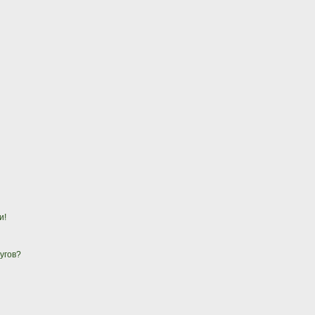
и!
угов?