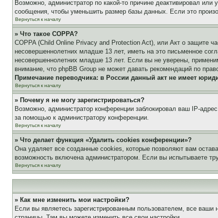
Возможно, администратор по какой-то причине деактивировал или 
сообщения, чтобы уменьшить размер базы данных. Если это произош
Вернуться к началу
» Что такое COPPA?
COPPA (Child Online Privacy and Protection Act), или Акт о защите
несовершеннолетних младше 13 лет, иметь на это письменное согл
несовершеннолетних младше 13 лет. Если вы не уверены, применим
внимание, что phpBB Group не может давать рекомендаций по прав
Примечание переводчика: в России данный акт не имеет юрид
Вернуться к началу
» Почему я не могу зарегистрироваться?
Возможно, администратор конференции заблокировал ваш IP-адрес 
за помощью к администратору конференции.
Вернуться к началу
» Что делает функция «Удалить cookies конференции»?
Она удаляет все созданные cookies, которые позволяют вам остав
возможность включена администратором. Если вы испытываете тру
Вернуться к началу
» Как мне изменить мои настройки?
Если вы являетесь зарегистрированным пользователем, все ваши н
страницы. Там вы можете изменить все свои настройки.