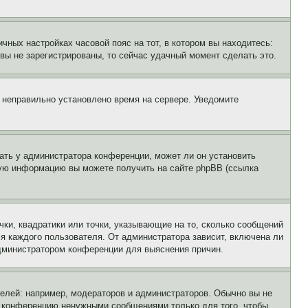
чных настройках часовой пояс на тот, в котором вы находитесь:
и вы не зарегистрированы, то сейчас удачный момент сделать это.
, неправильно установлено время на сервере. Уведомите
ать у администратора конференции, может ли он установить
ьную информацию вы можете получить на сайте phpBB (ссылка
чки, квадратики или точки, указывающие на то, сколько сообщений
ля каждого пользователя. От администратора зависит, включена ли
 администратором конференции для выяснения причин.
лей: например, модераторов и администраторов. Обычно вы не
е конференцию ненужными сообщениями только для того, чтобы