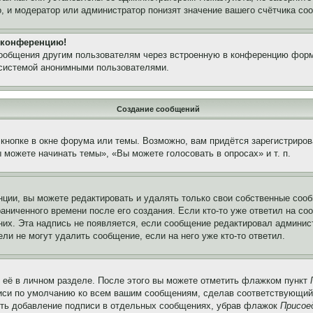
, и модератор или администратор понизят значение вашего счётчика со
а конференцию!
сообщения другим пользователям через встроенную в конференцию форм
 системой анонимными пользователями.
Создание сообщений
кнопке в окне форума или темы. Возможно, вам придётся зарегистриров
можете начинать темы», «Вы можете голосовать в опросах» и т. п.
ции, вы можете редактировать и удалять только свои собственные сооб
аниченного времени после его создания. Если кто-то уже ответил на со
 них. Эта надпись не появляется, если сообщение редактировал админис
ли не могут удалить сообщение, если на него уже кто-то ответил.
 её в личном разделе. После этого вы можете отметить флажком пункт
писи по умолчанию ко всем вашим сообщениям, сделав соответствующий
нить добавление подписи в отдельных сообщениях, убрав флажок
Присое