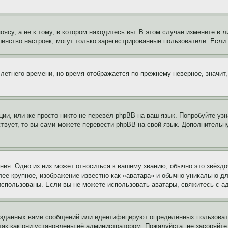
су, а не к тому, в котором находитесь вы. В этом случае измените в ли
льшинство настроек, могут только зарегистрированные пользователи. Есл
 летнего времени, но время отображается по-прежнему неверное, значит
ии, или же просто никто не перевёл phpBB на ваш язык. Попробуйте узн
ествует, то вы сами можете перевести phpBB на свой язык. Дополнител
ия. Одно из них может относиться к вашему званию, обычно это звёздо
лее крупное, изображение известно как «аватара» и обычно уникально д
ь использованы. Если вы не можете использовать аватары, свяжитесь с
озданных вами сообщений или идентифицируют определённых пользовате
так как они установлены её администратором. Пожалуйста, не засоряйт