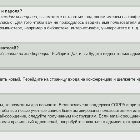
 и пароля?
 каждом посещении
, вы сможете оставаться под своим именем на конфе
записью. Для того чтобы вам не приходилось вводить имя пользователя 
мпьютере, например в библиотеке, интернет-кафе, университете и т. д
ователей?
ебывание на конференции
. Выберите
Да
, и вы будете видны только адм
учить новый. Перейдите на страницу входа на конференцию и щёлкните 
ы, то возможны два варианта. Если включена поддержка COPPA и при ре
чтобы все новые учётные записи были активированы пользователями или
ail-сообщение, следуйте полученным инструкциям. Если email-сообщение
ввели правильный адрес email, попробуйте связаться с администратором