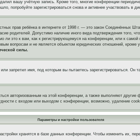
удалил вашу учётную запись. Кроме того, многие конференции периоди
ло, попробуйте зарегистрироваться снова и активнее участвовать в ди
 частных прав ребёнка в интернете от 1998 г. — это закон Соединённых 
асие родителей. Допустимо наличие иного вида подтверждения того, чт
о ли это к вам, как к регистрирующемуся на конференции, или к самой
овым вопросам и не является объектом юридических отношений, кроме 
ической силы.
или запретил имя, под которым вы пытаетесь зарегистрироваться. Он т
аться авторизованным на этой конференции, а также выполняют другие ф
дности с входом или выходом с конференции, возможно, удаление cook
Параметры и настройки пользователя
астройки хранятся в базе данных конференции. Чтобы изменить их, пер