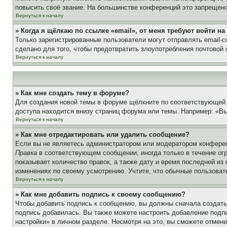
повысить своё звание. На большинстве конференций это запрещено
Вернуться к началу
» Когда я щёлкаю по ссылке «email», от меня требуют войти н
Только зарегистрированные пользователи могут отправлять email-
сделано для того, чтобы предотвратить злоупотребления почтовой
Вернуться к началу
» Как мне создать тему в форуме?
Для создания новой темы в форуме щёлкните по соответствующей 
доступа находится внизу страниц форума или темы. Например: «Вы 
Вернуться к началу
» Как мне отредактировать или удалить сообщение?
Если вы не являетесь администратором или модератором конферен
Правка
в соответствующем сообщении, иногда только в течение огр
показывает количество правок, а также дату и время последней из
изменениях по своему усмотрению. Учтите, что обычные пользовате
Вернуться к началу
» Как мне добавить подпись к своему сообщению?
Чтобы добавить подпись к сообщению, вы должны сначала создать
подпись добавилась. Вы также можете настроить добавление под
настройки» в личном разделе. Несмотря на это, вы сможете отме