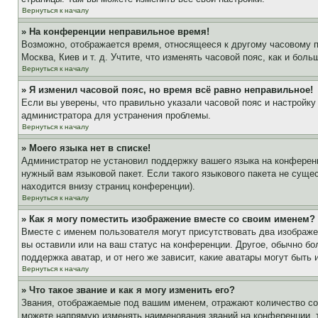
Вернуться к началу
» На конференции неправильное время!
Возможно, отображается время, относящееся к другому часовому поя
Москва, Киев и т. д. Учтите, что изменять часовой пояс, как и бо
Вернуться к началу
» Я изменил часовой пояс, но время всё равно неправильное!
Если вы уверены, что правильно указали часовой пояс и настройку
администратора для устранения проблемы.
Вернуться к началу
» Моего языка нет в списке!
Администратор не установил поддержку вашего языка на конференц
нужный вам языковой пакет. Если такого языкового пакета не сущ
находится внизу страниц конференции).
Вернуться к началу
» Как я могу поместить изображение вместе со своим именем?
Вместе с именем пользователя могут присутствовать два изображен
вы оставили или на ваш статус на конференции. Другое, обычно бо
поддержка аватар, и от него же зависит, какие аватары могут быт
Вернуться к началу
» Что такое звание и как я могу изменить его?
Звания, отображаемые под вашим именем, отражают количество с
можете напрямую изменять наименования званий на конференции, 