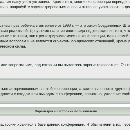
удалил вашу учётную запись. Кроме того, многие конференции периоди
ло, попробуйте зарегистрироваться снова и активнее участвовать в ди
 частных прав ребёнка в интернете от 1998 г. — это закон Соединённых 
асие родителей. Допустимо наличие иного вида подтверждения того, чт
о ли это к вам, как к регистрирующемуся на конференции, или к самой
овым вопросам и не является объектом юридических отношений, кроме 
ической силы.
или запретил имя, под которым вы пытаетесь зарегистрироваться. Он т
аться авторизованным на этой конференции, а также выполняют другие ф
дности с входом или выходом с конференции, возможно, удаление cook
Параметры и настройки пользователя
астройки хранятся в базе данных конференции. Чтобы изменить их, пер