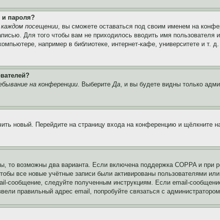
 и пароля?
 каждом посещении
, вы сможете оставаться под своим именем на конфе
записью. Для того чтобы вам не приходилось вводить имя пользователя 
мпьютере, например в библиотеке, интернет-кафе, университете и т. д
ователей?
ебывание на конференции
. Выберите
Да
, и вы будете видны только адм
учить новый. Перейдите на страницу входа на конференцию и щёлкните 
ы, то возможны два варианта. Если включена поддержка COPPA и при ре
чтобы все новые учётные записи были активированы пользователями или
ail-сообщение, следуйте полученным инструкциям. Если email-сообщение
ввели правильный адрес email, попробуйте связаться с администратором