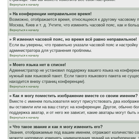
Вернуться к началу
» На конференции неправильное время!
Возможно, отображается время, относящееся к другому часовому поя
Москва, Киев и т. д. Учтите, что изменять часовой пояс, как и бо
Вернуться к началу
» Я изменил часовой пояс, но время всё равно неправильное!
Если вы уверены, что правильно указали часовой пояс и настройку
администратора для устранения проблемы.
Вернуться к началу
» Моего языка нет в списке!
Администратор не установил поддержку вашего языка на конференц
нужный вам языковой пакет. Если такого языкового пакета не сущ
находится внизу страниц конференции).
Вернуться к началу
» Как я могу поместить изображение вместе со своим именем?
Вместе с именем пользователя могут присутствовать два изображен
вы оставили или на ваш статус на конференции. Другое, обычно бо
поддержка аватар, и от него же зависит, какие аватары могут быт
Вернуться к началу
» Что такое звание и как я могу изменить его?
Звания, отображаемые под вашим именем, отражают количество с
можете напрямую изменять наименования званий на конференции, 