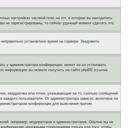
чных настройках часовой пояс на тот, в котором вы находитесь:
и вы не зарегистрированы, то сейчас удачный момент сделать это.
, неправильно установлено время на сервере. Уведомите
ать у администратора конференции, может ли он установить
ьную информацию вы можете получить на сайте phpBB (ссылка
чки, квадратики или точки, указывающие на то, сколько сообщений
ля каждого пользователя. От администратора зависит, включена ли
 администратором конференции для выяснения причин.
лей: например, модераторов и администраторов. Обычно вы не
е конференцию ненужными сообщениями только для того, чтобы