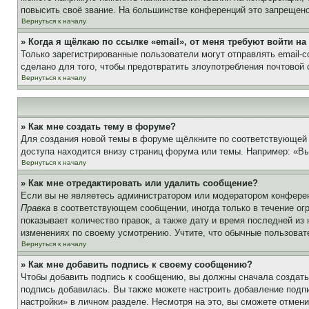
повысить своё звание. На большинстве конференций это запрещено
Вернуться к началу
» Когда я щёлкаю по ссылке «email», от меня требуют войти н
Только зарегистрированные пользователи могут отправлять email-
сделано для того, чтобы предотвратить злоупотребления почтовой
Вернуться к началу
» Как мне создать тему в форуме?
Для создания новой темы в форуме щёлкните по соответствующей 
доступа находится внизу страниц форума или темы. Например: «Вы 
Вернуться к началу
» Как мне отредактировать или удалить сообщение?
Если вы не являетесь администратором или модератором конферен
Правка
в соответствующем сообщении, иногда только в течение огр
показывает количество правок, а также дату и время последней из
изменениях по своему усмотрению. Учтите, что обычные пользовате
Вернуться к началу
» Как мне добавить подпись к своему сообщению?
Чтобы добавить подпись к сообщению, вы должны сначала создать
подпись добавилась. Вы также можете настроить добавление под
настройки» в личном разделе. Несмотря на это, вы сможете отме