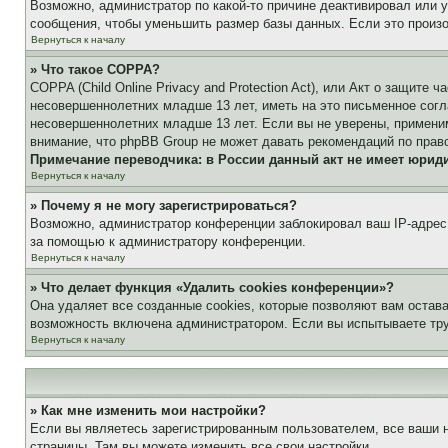
Возможно, администратор по какой-то причине деактивировал или 
сообщения, чтобы уменьшить размер базы данных. Если это произош
Вернуться к началу
» Что такое COPPA?
COPPA (Child Online Privacy and Protection Act), или Акт о защите
несовершеннолетних младше 13 лет, иметь на это письменное согл
несовершеннолетних младше 13 лет. Если вы не уверены, применим
внимание, что phpBB Group не может давать рекомендаций по прав
Примечание переводчика: в России данный акт не имеет юрид
Вернуться к началу
» Почему я не могу зарегистрироваться?
Возможно, администратор конференции заблокировал ваш IP-адрес 
за помощью к администратору конференции.
Вернуться к началу
» Что делает функция «Удалить cookies конференции»?
Она удаляет все созданные cookies, которые позволяют вам остав
возможность включена администратором. Если вы испытываете тру
Вернуться к началу
» Как мне изменить мои настройки?
Если вы являетесь зарегистрированным пользователем, все ваши н
страницы. Там вы можете изменить все свои настройки.