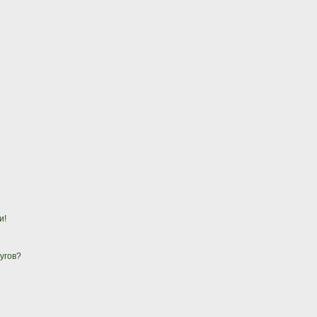
и!
угов?