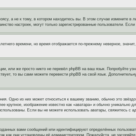
су, а не к тому, в котором находитесь вы. В этом случае измените в ли
льшинство настроек, могут только зарегистрированные пользователи. Есл
 летнего времени, но время отображается по-прежнему неверное, значит
ии, или же просто никто не перевёл phpBB на ваш язык. Попробуйте узн
ествует, то вы сами можете перевести phpBB на свой язык. Дополнител
ия. Одно из них может относиться к вашему званию, обычно это звёздо
лее крупное, изображение известно как «аватара» и обычно уникально д
ь использованы. Если вы не можете использовать аватары, свяжитесь с
озданных вами сообщений или идентифицируют определённых пользовате
так как они установлены её администратором. Пожалуйста, не засоряйт