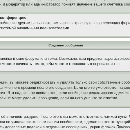
, и модератор или администратор понизят значение вашего счётчика со
а конференцию!
сообщения другим пользователям через встроенную в конференцию форм
 системой анонимными пользователями.
Создание сообщений
кнопке в окне форума или темы. Возможно, вам придётся зарегистриров
можете начинать темы», «Вы можете голосовать в опросах» и т. п.
ции, вы можете редактировать и удалять только свои собственные сооб
аниченного времени после его создания. Если кто-то уже ответил на со
 них. Эта надпись не появляется, если сообщение редактировал админис
ли не могут удалить сообщение, если на него уже кто-то ответил.
 её в личном разделе. После этого вы можете отметить флажком пункт
писи по умолчанию ко всем вашим сообщениям, сделав соответствующий
нить добавление подписи в отдельных сообщениях, убрав флажок
Присое