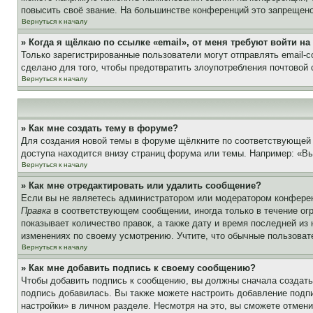
повысить своё звание. На большинстве конференций это запрещено
Вернуться к началу
» Когда я щёлкаю по ссылке «email», от меня требуют войти н
Только зарегистрированные пользователи могут отправлять email-
сделано для того, чтобы предотвратить злоупотребления почтовой
Вернуться к началу
» Как мне создать тему в форуме?
Для создания новой темы в форуме щёлкните по соответствующей 
доступа находится внизу страниц форума или темы. Например: «Вы 
Вернуться к началу
» Как мне отредактировать или удалить сообщение?
Если вы не являетесь администратором или модератором конферен
Правка
в соответствующем сообщении, иногда только в течение огр
показывает количество правок, а также дату и время последней из
изменениях по своему усмотрению. Учтите, что обычные пользовате
Вернуться к началу
» Как мне добавить подпись к своему сообщению?
Чтобы добавить подпись к сообщению, вы должны сначала создать
подпись добавилась. Вы также можете настроить добавление под
настройки» в личном разделе. Несмотря на это, вы сможете отме