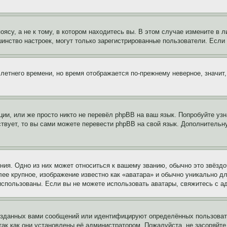
су, а не к тому, в котором находитесь вы. В этом случае измените в ли
льшинство настроек, могут только зарегистрированные пользователи. Есл
 летнего времени, но время отображается по-прежнему неверное, значит
ии, или же просто никто не перевёл phpBB на ваш язык. Попробуйте узн
ествует, то вы сами можете перевести phpBB на свой язык. Дополнител
ия. Одно из них может относиться к вашему званию, обычно это звёздо
лее крупное, изображение известно как «аватара» и обычно уникально д
ь использованы. Если вы не можете использовать аватары, свяжитесь с
озданных вами сообщений или идентифицируют определённых пользовате
так как они установлены её администратором. Пожалуйста, не засоряйт