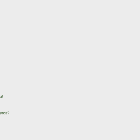
и!
угов?