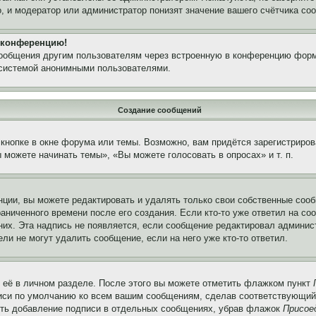
, и модератор или администратор понизят значение вашего счётчика со
а конференцию!
сообщения другим пользователям через встроенную в конференцию форм
 системой анонимными пользователями.
Создание сообщений
кнопке в окне форума или темы. Возможно, вам придётся зарегистриров
можете начинать темы», «Вы можете голосовать в опросах» и т. п.
ции, вы можете редактировать и удалять только свои собственные сооб
аниченного времени после его создания. Если кто-то уже ответил на со
 них. Эта надпись не появляется, если сообщение редактировал админис
ли не могут удалить сообщение, если на него уже кто-то ответил.
 её в личном разделе. После этого вы можете отметить флажком пункт
писи по умолчанию ко всем вашим сообщениям, сделав соответствующий
нить добавление подписи в отдельных сообщениях, убрав флажок
Присое