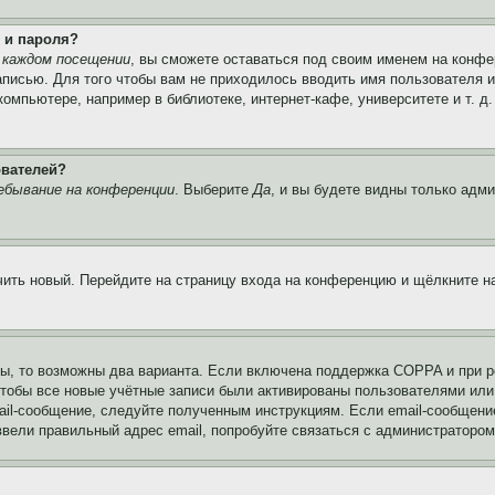
 и пароля?
 каждом посещении
, вы сможете оставаться под своим именем на конфе
записью. Для того чтобы вам не приходилось вводить имя пользователя 
мпьютере, например в библиотеке, интернет-кафе, университете и т. д
ователей?
ебывание на конференции
. Выберите
Да
, и вы будете видны только адм
учить новый. Перейдите на страницу входа на конференцию и щёлкните 
ы, то возможны два варианта. Если включена поддержка COPPA и при ре
чтобы все новые учётные записи были активированы пользователями или
ail-сообщение, следуйте полученным инструкциям. Если email-сообщение
ввели правильный адрес email, попробуйте связаться с администратором