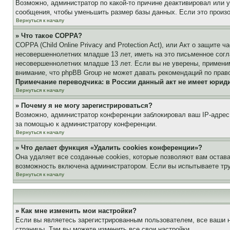
Возможно, администратор по какой-то причине деактивировал или 
сообщения, чтобы уменьшить размер базы данных. Если это произош
Вернуться к началу
» Что такое COPPA?
COPPA (Child Online Privacy and Protection Act), или Акт о защите
несовершеннолетних младше 13 лет, иметь на это письменное согл
несовершеннолетних младше 13 лет. Если вы не уверены, применим
внимание, что phpBB Group не может давать рекомендаций по прав
Примечание переводчика: в России данный акт не имеет юрид
Вернуться к началу
» Почему я не могу зарегистрироваться?
Возможно, администратор конференции заблокировал ваш IP-адрес 
за помощью к администратору конференции.
Вернуться к началу
» Что делает функция «Удалить cookies конференции»?
Она удаляет все созданные cookies, которые позволяют вам остав
возможность включена администратором. Если вы испытываете тру
Вернуться к началу
» Как мне изменить мои настройки?
Если вы являетесь зарегистрированным пользователем, все ваши н
страницы. Там вы можете изменить все свои настройки.