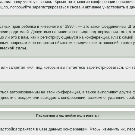
удалил вашу учётную запись. Кроме того, многие конференции периоди
ло, попробуйте зарегистрироваться снова и активнее участвовать в ди
 частных прав ребёнка в интернете от 1998 г. — это закон Соединённых 
асие родителей. Допустимо наличие иного вида подтверждения того, чт
о ли это к вам, как к регистрирующемуся на конференции, или к самой
овым вопросам и не является объектом юридических отношений, кроме 
ической силы.
или запретил имя, под которым вы пытаетесь зарегистрироваться. Он т
аться авторизованным на этой конференции, а также выполняют другие ф
дности с входом или выходом с конференции, возможно, удаление cook
Параметры и настройки пользователя
астройки хранятся в базе данных конференции. Чтобы изменить их, пер