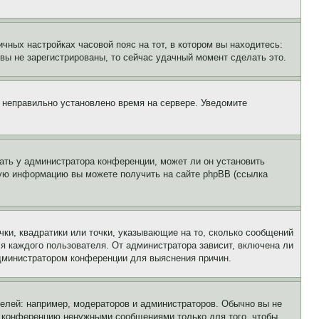
чных настройках часовой пояс на тот, в котором вы находитесь:
и вы не зарегистрированы, то сейчас удачный момент сделать это.
, неправильно установлено время на сервере. Уведомите
ать у администратора конференции, может ли он установить
ьную информацию вы можете получить на сайте phpBB (ссылка
чки, квадратики или точки, указывающие на то, сколько сообщений
ля каждого пользователя. От администратора зависит, включена ли
 администратором конференции для выяснения причин.
лей: например, модераторов и администраторов. Обычно вы не
е конференцию ненужными сообщениями только для того, чтобы