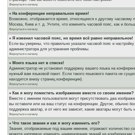
Вернуться к началу
» На конференции неправильное время!
Возможно, отображается время, относящееся к другому часовому поя
Москва, Киев и т. д. Учтите, что изменять часовой пояс, как и бо
Вернуться к началу
» Я изменил часовой пояс, но время всё равно неправильное!
Если вы уверены, что правильно указали часовой пояс и настройку
администратора для устранения проблемы.
Вернуться к началу
» Моего языка нет в списке!
Администратор не установил поддержку вашего языка на конференц
нужный вам языковой пакет. Если такого языкового пакета не сущ
находится внизу страниц конференции).
Вернуться к началу
» Как я могу поместить изображение вместе со своим именем?
Вместе с именем пользователя могут присутствовать два изображен
вы оставили или на ваш статус на конференции. Другое, обычно бо
поддержка аватар, и от него же зависит, какие аватары могут быт
Вернуться к началу
» Что такое звание и как я могу изменить его?
Звания, отображаемые под вашим именем, отражают количество с
можете напрямую изменять наименования званий на конференции, 