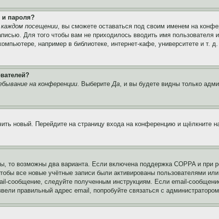
 и пароля?
 каждом посещении
, вы сможете оставаться под своим именем на конфе
записью. Для того чтобы вам не приходилось вводить имя пользователя 
мпьютере, например в библиотеке, интернет-кафе, университете и т. д
ователей?
ебывание на конференции
. Выберите
Да
, и вы будете видны только адм
учить новый. Перейдите на страницу входа на конференцию и щёлкните 
ы, то возможны два варианта. Если включена поддержка COPPA и при ре
чтобы все новые учётные записи были активированы пользователями или
ail-сообщение, следуйте полученным инструкциям. Если email-сообщение
ввели правильный адрес email, попробуйте связаться с администратором