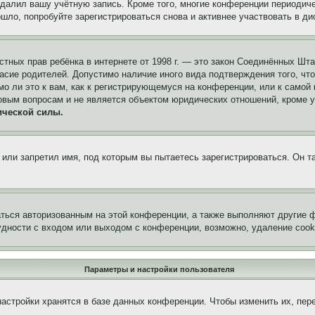
удалил вашу учётную запись. Кроме того, многие конференции периоди
ло, попробуйте зарегистрироваться снова и активнее участвовать в ди
 частных прав ребёнка в интернете от 1998 г. — это закон Соединённых 
асие родителей. Допустимо наличие иного вида подтверждения того, чт
о ли это к вам, как к регистрирующемуся на конференции, или к самой
овым вопросам и не является объектом юридических отношений, кроме 
ической силы.
или запретил имя, под которым вы пытаетесь зарегистрироваться. Он т
аться авторизованным на этой конференции, а также выполняют другие ф
дности с входом или выходом с конференции, возможно, удаление cook
Параметры и настройки пользователя
астройки хранятся в базе данных конференции. Чтобы изменить их, пер