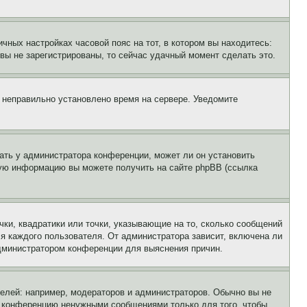
чных настройках часовой пояс на тот, в котором вы находитесь:
и вы не зарегистрированы, то сейчас удачный момент сделать это.
, неправильно установлено время на сервере. Уведомите
ать у администратора конференции, может ли он установить
ьную информацию вы можете получить на сайте phpBB (ссылка
чки, квадратики или точки, указывающие на то, сколько сообщений
ля каждого пользователя. От администратора зависит, включена ли
 администратором конференции для выяснения причин.
лей: например, модераторов и администраторов. Обычно вы не
е конференцию ненужными сообщениями только для того, чтобы