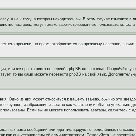
су, а не к тому, в котором находитесь вы. В этом случае измените в ли
льшинство настроек, могут только зарегистрированные пользователи. Есл
 летнего времени, но время отображается по-прежнему неверное, значит
ии, или же просто никто не перевёл phpBB на ваш язык. Попробуйте узн
ествует, то вы сами можете перевести phpBB на свой язык. Дополнител
ия. Одно из них может относиться к вашему званию, обычно это звёздо
лее крупное, изображение известно как «аватара» и обычно уникально д
ь использованы. Если вы не можете использовать аватары, свяжитесь с
озданных вами сообщений или идентифицируют определённых пользовате
так как они установлены её администратором. Пожалуйста, не засоряйт