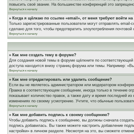
повысить своё звание. На большинстве конференций это запрещено
Вернуться к началу
» Когда я щёлкаю по ссылке «email», от меня требуют войти н
Только зарегистрированные пользователи могут отправлять email-
сделано для того, чтобы предотвратить злоупотребления почтовой
Вернуться к началу
» Как мне создать тему в форуме?
Для создания новой темы в форуме щёлкните по соответствующей 
доступа находится внизу страниц форума или темы. Например: «Вы 
Вернуться к началу
» Как мне отредактировать или удалить сообщение?
Если вы не являетесь администратором или модератором конферен
Правка
в соответствующем сообщении, иногда только в течение огр
показывает количество правок, а также дату и время последней из
изменениях по своему усмотрению. Учтите, что обычные пользовате
Вернуться к началу
» Как мне добавить подпись к своему сообщению?
Чтобы добавить подпись к сообщению, вы должны сначала создать
подпись добавилась. Вы также можете настроить добавление под
настройки» в личном разделе. Несмотря на это, вы сможете отме