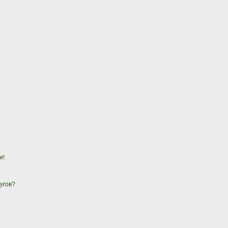
и!
угов?