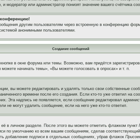
, и модератор или администратор понизят значение вашего счётчика со
а конференцию!
сообщения другим пользователям через встроенную в конференцию форм
 системой анонимными пользователями.
Создание сообщений
кнопке в окне форума или темы. Возможно, вам придётся зарегистриров
можете начинать темы», «Вы можете голосовать в опросах» и т. п.
ции, вы можете редактировать и удалять только свои собственные сооб
аниченного времени после его создания. Если кто-то уже ответил на со
 них. Эта надпись не появляется, если сообщение редактировал админис
ли не могут удалить сообщение, если на него уже кто-то ответил.
 её в личном разделе. После этого вы можете отметить флажком пункт
писи по умолчанию ко всем вашим сообщениям, сделав соответствующий
нить добавление подписи в отдельных сообщениях, убрав флажок
Присое