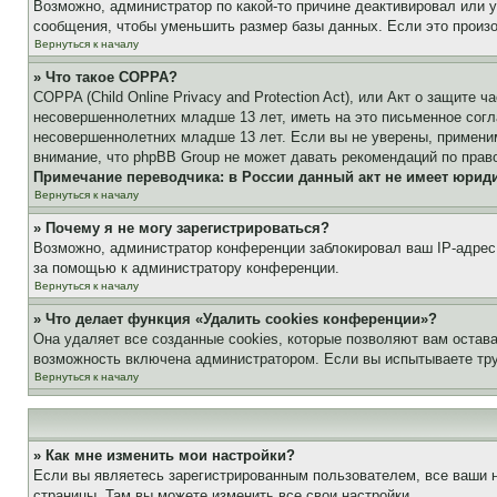
Возможно, администратор по какой-то причине деактивировал или 
сообщения, чтобы уменьшить размер базы данных. Если это произош
Вернуться к началу
» Что такое COPPA?
COPPA (Child Online Privacy and Protection Act), или Акт о защите
несовершеннолетних младше 13 лет, иметь на это письменное согл
несовершеннолетних младше 13 лет. Если вы не уверены, применим
внимание, что phpBB Group не может давать рекомендаций по прав
Примечание переводчика: в России данный акт не имеет юрид
Вернуться к началу
» Почему я не могу зарегистрироваться?
Возможно, администратор конференции заблокировал ваш IP-адрес 
за помощью к администратору конференции.
Вернуться к началу
» Что делает функция «Удалить cookies конференции»?
Она удаляет все созданные cookies, которые позволяют вам остав
возможность включена администратором. Если вы испытываете тру
Вернуться к началу
» Как мне изменить мои настройки?
Если вы являетесь зарегистрированным пользователем, все ваши н
страницы. Там вы можете изменить все свои настройки.