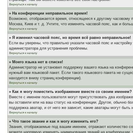
Вернуться к началу
» На конференции неправильное время!
Возможно, отображается время, относящееся к другому часовому поя
Москва, Киев и т. д. Учтите, что изменять часовой пояс, как и бо
Вернуться к началу
» Я изменил часовой пояс, но время всё равно неправильное!
Если вы уверены, что правильно указали часовой пояс и настройку
администратора для устранения проблемы.
Вернуться к началу
» Моего языка нет в списке!
Администратор не установил поддержку вашего языка на конференц
нужный вам языковой пакет. Если такого языкового пакета не сущ
находится внизу страниц конференции).
Вернуться к началу
» Как я могу поместить изображение вместе со своим именем?
Вместе с именем пользователя могут присутствовать два изображен
вы оставили или на ваш статус на конференции. Другое, обычно бо
поддержка аватар, и от него же зависит, какие аватары могут быт
Вернуться к началу
» Что такое звание и как я могу изменить его?
Звания, отображаемые под вашим именем, отражают количество с
можете напрямую изменять наименования званий на конференции, 