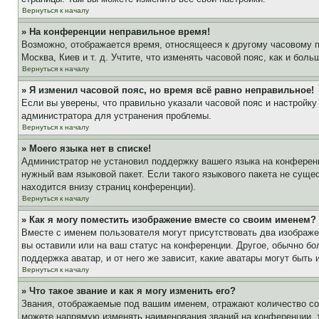
Вернуться к началу
» На конференции неправильное время!
Возможно, отображается время, относящееся к другому часовому поя
Москва, Киев и т. д. Учтите, что изменять часовой пояс, как и бо
Вернуться к началу
» Я изменил часовой пояс, но время всё равно неправильное!
Если вы уверены, что правильно указали часовой пояс и настройку
администратора для устранения проблемы.
Вернуться к началу
» Моего языка нет в списке!
Администратор не установил поддержку вашего языка на конференц
нужный вам языковой пакет. Если такого языкового пакета не сущ
находится внизу страниц конференции).
Вернуться к началу
» Как я могу поместить изображение вместе со своим именем?
Вместе с именем пользователя могут присутствовать два изображен
вы оставили или на ваш статус на конференции. Другое, обычно бо
поддержка аватар, и от него же зависит, какие аватары могут быт
Вернуться к началу
» Что такое звание и как я могу изменить его?
Звания, отображаемые под вашим именем, отражают количество с
можете напрямую изменять наименования званий на конференции, 