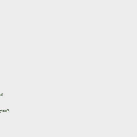
и!
угов?