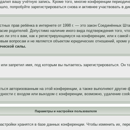
удалил вашу учётную запись. Кроме того, многие конференции периоди
ло, попробуйте зарегистрироваться снова и активнее участвовать в ди
 частных прав ребёнка в интернете от 1998 г. — это закон Соединённых 
асие родителей. Допустимо наличие иного вида подтверждения того, чт
о ли это к вам, как к регистрирующемуся на конференции, или к самой
овым вопросам и не является объектом юридических отношений, кроме 
ической силы.
или запретил имя, под которым вы пытаетесь зарегистрироваться. Он т
аться авторизованным на этой конференции, а также выполняют другие ф
дности с входом или выходом с конференции, возможно, удаление cook
Параметры и настройки пользователя
астройки хранятся в базе данных конференции. Чтобы изменить их, пер