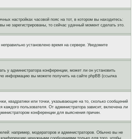
чных настройках часовой пояс на тот, в котором вы находитесь:
и вы не зарегистрированы, то сейчас удачный момент сделать это.
, неправильно установлено время на сервере. Уведомите
ать у администратора конференции, может ли он установить
ьную информацию вы можете получить на сайте phpBB (ссылка
чки, квадратики или точки, указывающие на то, сколько сообщений
ля каждого пользователя. От администратора зависит, включена ли
 администратором конференции для выяснения причин.
лей: например, модераторов и администраторов. Обычно вы не
е конференцию ненужными сообщениями только для того, чтобы