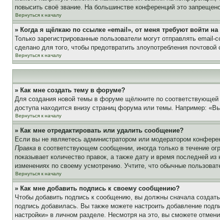
повысить своё звание. На большинстве конференций это запрещено
Вернуться к началу
» Когда я щёлкаю по ссылке «email», от меня требуют войти н
Только зарегистрированные пользователи могут отправлять email-
сделано для того, чтобы предотвратить злоупотребления почтовой
Вернуться к началу
» Как мне создать тему в форуме?
Для создания новой темы в форуме щёлкните по соответствующей 
доступа находится внизу страниц форума или темы. Например: «Вы 
Вернуться к началу
» Как мне отредактировать или удалить сообщение?
Если вы не являетесь администратором или модератором конферен
Правка
в соответствующем сообщении, иногда только в течение огр
показывает количество правок, а также дату и время последней из
изменениях по своему усмотрению. Учтите, что обычные пользовате
Вернуться к началу
» Как мне добавить подпись к своему сообщению?
Чтобы добавить подпись к сообщению, вы должны сначала создать
подпись добавилась. Вы также можете настроить добавление под
настройки» в личном разделе. Несмотря на это, вы сможете отме