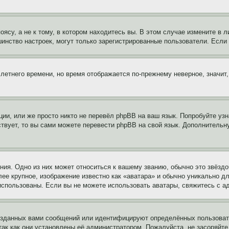
су, а не к тому, в котором находитесь вы. В этом случае измените в ли
льшинство настроек, могут только зарегистрированные пользователи. Есл
 летнего времени, но время отображается по-прежнему неверное, значит
ии, или же просто никто не перевёл phpBB на ваш язык. Попробуйте узн
ествует, то вы сами можете перевести phpBB на свой язык. Дополнител
ия. Одно из них может относиться к вашему званию, обычно это звёздо
лее крупное, изображение известно как «аватара» и обычно уникально д
ь использованы. Если вы не можете использовать аватары, свяжитесь с
озданных вами сообщений или идентифицируют определённых пользовате
так как они установлены её администратором. Пожалуйста, не засоряйт