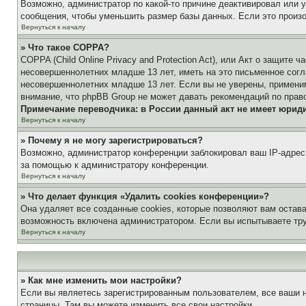
Возможно, администратор по какой-то причине деактивировал или 
сообщения, чтобы уменьшить размер базы данных. Если это произош
Вернуться к началу
» Что такое COPPA?
COPPA (Child Online Privacy and Protection Act), или Акт о защите
несовершеннолетних младше 13 лет, иметь на это письменное согл
несовершеннолетних младше 13 лет. Если вы не уверены, применим
внимание, что phpBB Group не может давать рекомендаций по прав
Примечание переводчика: в России данный акт не имеет юрид
Вернуться к началу
» Почему я не могу зарегистрироваться?
Возможно, администратор конференции заблокировал ваш IP-адрес 
за помощью к администратору конференции.
Вернуться к началу
» Что делает функция «Удалить cookies конференции»?
Она удаляет все созданные cookies, которые позволяют вам остав
возможность включена администратором. Если вы испытываете тру
Вернуться к началу
» Как мне изменить мои настройки?
Если вы являетесь зарегистрированным пользователем, все ваши н
страницы. Там вы можете изменить все свои настройки.