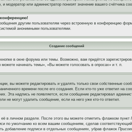
, и модератор или администратор понизят значение вашего счётчика со
а конференцию!
сообщения другим пользователям через встроенную в конференцию форм
 системой анонимными пользователями.
Создание сообщений
кнопке в окне форума или темы. Возможно, вам придётся зарегистриров
можете начинать темы», «Вы можете голосовать в опросах» и т. п.
ции, вы можете редактировать и удалять только свои собственные сооб
аниченного времени после его создания. Если кто-то уже ответил на со
 них. Эта надпись не появляется, если сообщение редактировал админис
ли не могут удалить сообщение, если на него уже кто-то ответил.
 её в личном разделе. После этого вы можете отметить флажком пункт
писи по умолчанию ко всем вашим сообщениям, сделав соответствующий
нить добавление подписи в отдельных сообщениях, убрав флажок
Присое