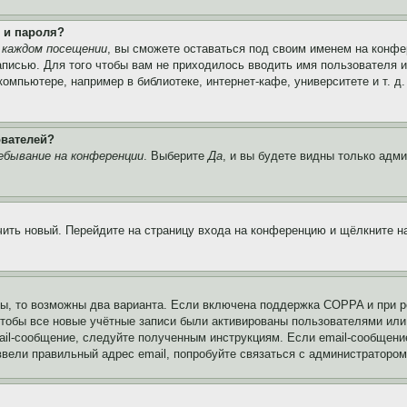
 и пароля?
 каждом посещении
, вы сможете оставаться под своим именем на конфе
записью. Для того чтобы вам не приходилось вводить имя пользователя 
мпьютере, например в библиотеке, интернет-кафе, университете и т. д
ователей?
ебывание на конференции
. Выберите
Да
, и вы будете видны только адм
учить новый. Перейдите на страницу входа на конференцию и щёлкните 
ы, то возможны два варианта. Если включена поддержка COPPA и при ре
чтобы все новые учётные записи были активированы пользователями или
ail-сообщение, следуйте полученным инструкциям. Если email-сообщение
ввели правильный адрес email, попробуйте связаться с администратором