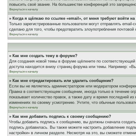
повысить своё звание. На большинстве конференций это запрещено
Вернуться к началу
» Когда я щёлкаю по ссылке «email», от меня требуют войти н
Только зарегистрированные пользователи могут отправлять email-
сделано для того, чтобы предотвратить злоупотребления почтовой
Вернуться к началу
» Как мне создать тему в форуме?
Для создания новой темы в форуме щёлкните по соответствующей 
доступа находится внизу страниц форума или темы. Например: «Вы 
Вернуться к началу
» Как мне отредактировать или удалить сообщение?
Если вы не являетесь администратором или модератором конферен
Правка
в соответствующем сообщении, иногда только в течение огр
показывает количество правок, а также дату и время последней из
изменениях по своему усмотрению. Учтите, что обычные пользовате
Вернуться к началу
» Как мне добавить подпись к своему сообщению?
Чтобы добавить подпись к сообщению, вы должны сначала создать
подпись добавилась. Вы также можете настроить добавление под
настройки» в личном разделе. Несмотря на это, вы сможете отме