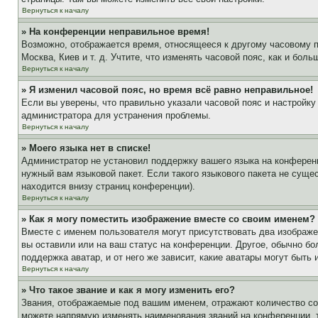
Вернуться к началу
» На конференции неправильное время!
Возможно, отображается время, относящееся к другому часовому поя
Москва, Киев и т. д. Учтите, что изменять часовой пояс, как и бо
Вернуться к началу
» Я изменил часовой пояс, но время всё равно неправильное!
Если вы уверены, что правильно указали часовой пояс и настройку
администратора для устранения проблемы.
Вернуться к началу
» Моего языка нет в списке!
Администратор не установил поддержку вашего языка на конференц
нужный вам языковой пакет. Если такого языкового пакета не сущ
находится внизу страниц конференции).
Вернуться к началу
» Как я могу поместить изображение вместе со своим именем?
Вместе с именем пользователя могут присутствовать два изображен
вы оставили или на ваш статус на конференции. Другое, обычно бо
поддержка аватар, и от него же зависит, какие аватары могут быт
Вернуться к началу
» Что такое звание и как я могу изменить его?
Звания, отображаемые под вашим именем, отражают количество с
можете напрямую изменять наименования званий на конференции, 