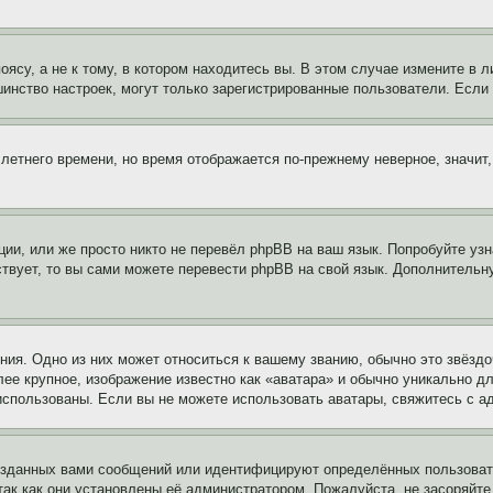
су, а не к тому, в котором находитесь вы. В этом случае измените в ли
льшинство настроек, могут только зарегистрированные пользователи. Есл
 летнего времени, но время отображается по-прежнему неверное, значит
ии, или же просто никто не перевёл phpBB на ваш язык. Попробуйте узн
ествует, то вы сами можете перевести phpBB на свой язык. Дополнител
ия. Одно из них может относиться к вашему званию, обычно это звёздо
лее крупное, изображение известно как «аватара» и обычно уникально д
ь использованы. Если вы не можете использовать аватары, свяжитесь с
озданных вами сообщений или идентифицируют определённых пользовате
так как они установлены её администратором. Пожалуйста, не засоряйт