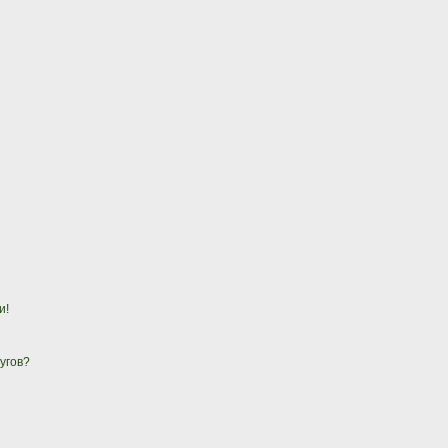
и!
угов?