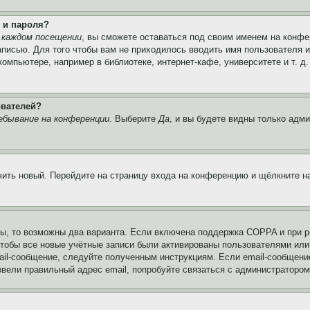
 и пароля?
 каждом посещении
, вы сможете оставаться под своим именем на конфе
записью. Для того чтобы вам не приходилось вводить имя пользователя 
мпьютере, например в библиотеке, интернет-кафе, университете и т. д
ователей?
ебывание на конференции
. Выберите
Да
, и вы будете видны только адм
учить новый. Перейдите на страницу входа на конференцию и щёлкните 
ы, то возможны два варианта. Если включена поддержка COPPA и при ре
чтобы все новые учётные записи были активированы пользователями или
ail-сообщение, следуйте полученным инструкциям. Если email-сообщение
ввели правильный адрес email, попробуйте связаться с администратором