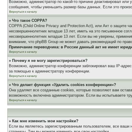
Возможно, администратор по какой-то причине деактивировал или 
сообщения, чтобы уменьшить размер базы данных. Если это произош
Вернуться к началу
» Что такое COPPA?
COPPA (Child Online Privacy and Protection Act), или Акт о защите
несовершеннолетних младше 13 лет, иметь на это письменное согл
несовершеннолетних младше 13 лет. Если вы не уверены, применим
внимание, что phpBB Group не может давать рекомендаций по прав
Примечание переводчика: в России данный акт не имеет юрид
Вернуться к началу
» Почему я не могу зарегистрироваться?
Возможно, администратор конференции заблокировал ваш IP-адрес 
за помощью к администратору конференции.
Вернуться к началу
» Что делает функция «Удалить cookies конференции»?
Она удаляет все созданные cookies, которые позволяют вам остав
возможность включена администратором. Если вы испытываете тру
Вернуться к началу
» Как мне изменить мои настройки?
Если вы являетесь зарегистрированным пользователем, все ваши н
страницы. Там вы можете изменить все свои настройки.