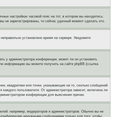
чных настройках часовой пояс на тот, в котором вы находитесь:
и вы не зарегистрированы, то сейчас удачный момент сделать это.
, неправильно установлено время на сервере. Уведомите
ать у администратора конференции, может ли он установить
ьную информацию вы можете получить на сайте phpBB (ссылка
чки, квадратики или точки, указывающие на то, сколько сообщений
ля каждого пользователя. От администратора зависит, включена ли
 администратором конференции для выяснения причин.
лей: например, модераторов и администраторов. Обычно вы не
е конференцию ненужными сообщениями только для того, чтобы