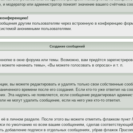
, и модератор или администратор понизят значение вашего счётчика со
а конференцию!
сообщения другим пользователям через встроенную в конференцию форм
 системой анонимными пользователями.
Создание сообщений
кнопке в окне форума или темы. Возможно, вам придётся зарегистриров
можете начинать темы», «Вы можете голосовать в опросах» и т. п.
ции, вы можете редактировать и удалять только свои собственные сооб
аниченного времени после его создания. Если кто-то уже ответил на со
 них. Эта надпись не появляется, если сообщение редактировал админис
ли не могут удалить сообщение, если на него уже кто-то ответил.
 её в личном разделе. После этого вы можете отметить флажком пункт
писи по умолчанию ко всем вашим сообщениям, сделав соответствующий
нить добавление подписи в отдельных сообщениях, убрав флажок
Присое