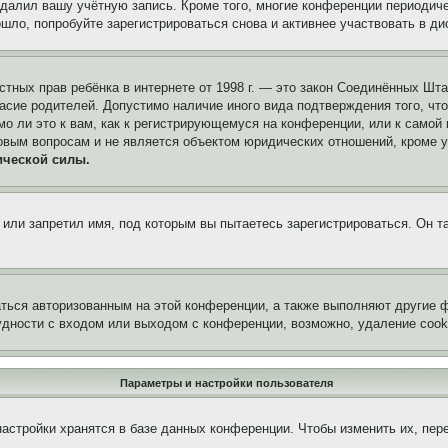
удалил вашу учётную запись. Кроме того, многие конференции периоди
ло, попробуйте зарегистрироваться снова и активнее участвовать в ди
 частных прав ребёнка в интернете от 1998 г. — это закон Соединённых 
асие родителей. Допустимо наличие иного вида подтверждения того, чт
о ли это к вам, как к регистрирующемуся на конференции, или к самой
овым вопросам и не является объектом юридических отношений, кроме 
ической силы.
или запретил имя, под которым вы пытаетесь зарегистрироваться. Он т
аться авторизованным на этой конференции, а также выполняют другие ф
дности с входом или выходом с конференции, возможно, удаление cook
Параметры и настройки пользователя
астройки хранятся в базе данных конференции. Чтобы изменить их, пер