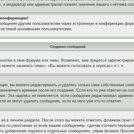
, и модератор или администратор понизят значение вашего счётчика со
а конференцию!
сообщения другим пользователям через встроенную в конференцию форм
 системой анонимными пользователями.
Создание сообщений
кнопке в окне форума или темы. Возможно, вам придётся зарегистриров
можете начинать темы», «Вы можете голосовать в опросах» и т. п.
ции, вы можете редактировать и удалять только свои собственные сооб
аниченного времени после его создания. Если кто-то уже ответил на со
 них. Эта надпись не появляется, если сообщение редактировал админис
ли не могут удалить сообщение, если на него уже кто-то ответил.
 её в личном разделе. После этого вы можете отметить флажком пункт
писи по умолчанию ко всем вашим сообщениям, сделав соответствующий
нить добавление подписи в отдельных сообщениях, убрав флажок
Присое