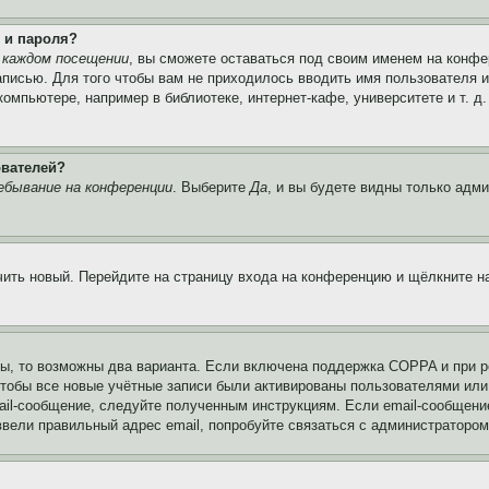
 и пароля?
 каждом посещении
, вы сможете оставаться под своим именем на конфе
записью. Для того чтобы вам не приходилось вводить имя пользователя 
мпьютере, например в библиотеке, интернет-кафе, университете и т. д
ователей?
ебывание на конференции
. Выберите
Да
, и вы будете видны только адм
учить новый. Перейдите на страницу входа на конференцию и щёлкните 
ы, то возможны два варианта. Если включена поддержка COPPA и при ре
чтобы все новые учётные записи были активированы пользователями или
ail-сообщение, следуйте полученным инструкциям. Если email-сообщение
ввели правильный адрес email, попробуйте связаться с администратором