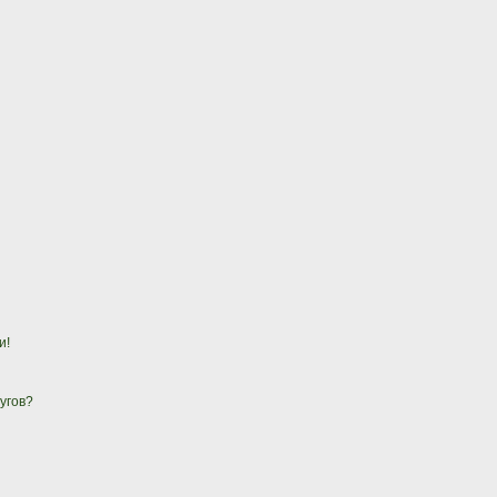
и!
угов?