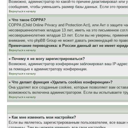
Возможно, администратор по какой-то причине деактивировал или 
сообщения, чтобы уменьшить размер базы данных. Если это произош
Вернуться к началу
» Что такое COPPA?
COPPA (Child Online Privacy and Protection Act), или Акт о защите
несовершеннолетних младше 13 лет, иметь на это письменное согл
несовершеннолетних младше 13 лет. Если вы не уверены, применим
внимание, что phpBB Group не может давать рекомендаций по прав
Примечание переводчика: в России данный акт не имеет юрид
Вернуться к началу
» Почему я не могу зарегистрироваться?
Возможно, администратор конференции заблокировал ваш IP-адрес 
за помощью к администратору конференции.
Вернуться к началу
» Что делает функция «Удалить cookies конференции»?
Она удаляет все созданные cookies, которые позволяют вам остав
возможность включена администратором. Если вы испытываете тру
Вернуться к началу
» Как мне изменить мои настройки?
Если вы являетесь зарегистрированным пользователем, все ваши н
страницы. Там вы можете изменить все свои настройки.