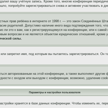
удалил вашу учётную запись. Кроме того, многие конференции периоди
ло, попробуйте зарегистрироваться снова и активнее участвовать в ди
 частных прав ребёнка в интернете от 1998 г. — это закон Соединённых 
асие родителей. Допустимо наличие иного вида подтверждения того, чт
о ли это к вам, как к регистрирующемуся на конференции, или к самой
овым вопросам и не является объектом юридических отношений, кроме 
ической силы.
или запретил имя, под которым вы пытаетесь зарегистрироваться. Он т
аться авторизованным на этой конференции, а также выполняют другие ф
дности с входом или выходом с конференции, возможно, удаление cook
Параметры и настройки пользователя
астройки хранятся в базе данных конференции. Чтобы изменить их, пер