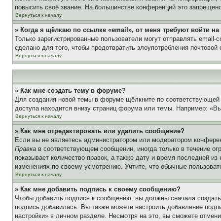
повысить своё звание. На большинстве конференций это запрещено
Вернуться к началу
» Когда я щёлкаю по ссылке «email», от меня требуют войти н
Только зарегистрированные пользователи могут отправлять email-
сделано для того, чтобы предотвратить злоупотребления почтовой
Вернуться к началу
» Как мне создать тему в форуме?
Для создания новой темы в форуме щёлкните по соответствующей 
доступа находится внизу страниц форума или темы. Например: «Вы 
Вернуться к началу
» Как мне отредактировать или удалить сообщение?
Если вы не являетесь администратором или модератором конферен
Правка
в соответствующем сообщении, иногда только в течение огр
показывает количество правок, а также дату и время последней из
изменениях по своему усмотрению. Учтите, что обычные пользовате
Вернуться к началу
» Как мне добавить подпись к своему сообщению?
Чтобы добавить подпись к сообщению, вы должны сначала создать
подпись добавилась. Вы также можете настроить добавление под
настройки» в личном разделе. Несмотря на это, вы сможете отме