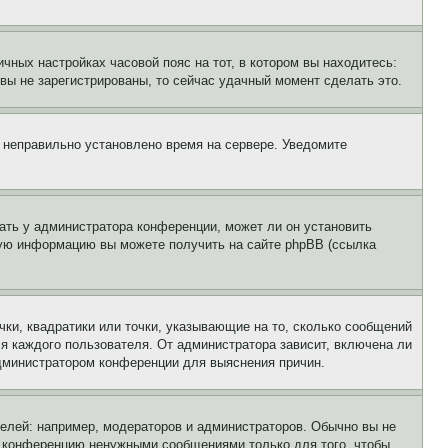
чных настройках часовой пояс на тот, в котором вы находитесь:
и вы не зарегистрированы, то сейчас удачный момент сделать это.
, неправильно установлено время на сервере. Уведомите
ать у администратора конференции, может ли он установить
ьную информацию вы можете получить на сайте phpBB (ссылка
чки, квадратики или точки, указывающие на то, сколько сообщений
ля каждого пользователя. От администратора зависит, включена ли
 администратором конференции для выяснения причин.
лей: например, модераторов и администраторов. Обычно вы не
е конференцию ненужными сообщениями только для того, чтобы