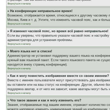
Вернуться к началу
» На конференции неправильное время!
Возможно, отображается время, относящееся к другому часовому поя
Москва, Киев и т. д. Учтите, что изменять часовой пояс, как и бо
Вернуться к началу
» Я изменил часовой пояс, но время всё равно неправильное!
Если вы уверены, что правильно указали часовой пояс и настройку
администратора для устранения проблемы.
Вернуться к началу
» Моего языка нет в списке!
Администратор не установил поддержку вашего языка на конференц
нужный вам языковой пакет. Если такого языкового пакета не сущ
находится внизу страниц конференции).
Вернуться к началу
» Как я могу поместить изображение вместе со своим именем?
Вместе с именем пользователя могут присутствовать два изображен
вы оставили или на ваш статус на конференции. Другое, обычно бо
поддержка аватар, и от него же зависит, какие аватары могут быт
Вернуться к началу
» Что такое звание и как я могу изменить его?
Звания, отображаемые под вашим именем, отражают количество с
можете напрямую изменять наименования званий на конференции, 