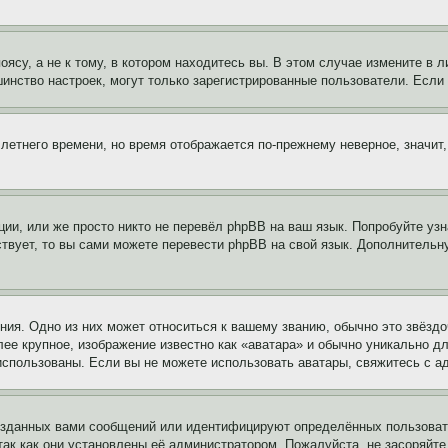
су, а не к тому, в котором находитесь вы. В этом случае измените в ли
льшинство настроек, могут только зарегистрированные пользователи. Есл
 летнего времени, но время отображается по-прежнему неверное, значит
ии, или же просто никто не перевёл phpBB на ваш язык. Попробуйте узн
ествует, то вы сами можете перевести phpBB на свой язык. Дополнител
ия. Одно из них может относиться к вашему званию, обычно это звёздо
лее крупное, изображение известно как «аватара» и обычно уникально д
ь использованы. Если вы не можете использовать аватары, свяжитесь с
озданных вами сообщений или идентифицируют определённых пользовате
так как они установлены её администратором. Пожалуйста, не засоряйт