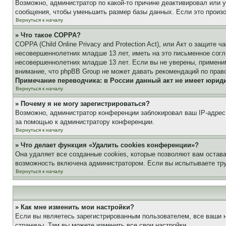
Возможно, администратор по какой-то причине деактивировал или 
сообщения, чтобы уменьшить размер базы данных. Если это произош
Вернуться к началу
» Что такое COPPA?
COPPA (Child Online Privacy and Protection Act), или Акт о защите
несовершеннолетних младше 13 лет, иметь на это письменное согл
несовершеннолетних младше 13 лет. Если вы не уверены, применим
внимание, что phpBB Group не может давать рекомендаций по прав
Примечание переводчика: в России данный акт не имеет юрид
Вернуться к началу
» Почему я не могу зарегистрироваться?
Возможно, администратор конференции заблокировал ваш IP-адрес 
за помощью к администратору конференции.
Вернуться к началу
» Что делает функция «Удалить cookies конференции»?
Она удаляет все созданные cookies, которые позволяют вам остав
возможность включена администратором. Если вы испытываете тру
Вернуться к началу
» Как мне изменить мои настройки?
Если вы являетесь зарегистрированным пользователем, все ваши н
страницы. Там вы можете изменить все свои настройки.