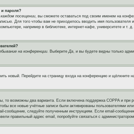
 и пароля?
 каждом посещении
, вы сможете оставаться под своим именем на конфе
записью. Для того чтобы вам не приходилось вводить имя пользователя 
мпьютере, например в библиотеке, интернет-кафе, университете и т. д
ователей?
ебывание на конференции
. Выберите
Да
, и вы будете видны только адм
учить новый. Перейдите на страницу входа на конференцию и щёлкните 
ы, то возможны два варианта. Если включена поддержка COPPA и при ре
чтобы все новые учётные записи были активированы пользователями или
ail-сообщение, следуйте полученным инструкциям. Если email-сообщение
ввели правильный адрес email, попробуйте связаться с администратором