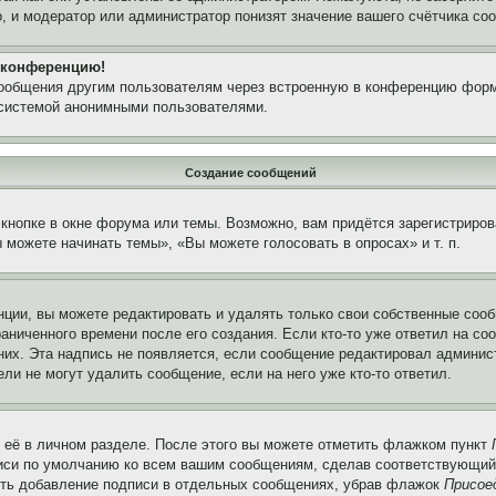
, и модератор или администратор понизят значение вашего счётчика со
а конференцию!
сообщения другим пользователям через встроенную в конференцию форм
 системой анонимными пользователями.
Создание сообщений
кнопке в окне форума или темы. Возможно, вам придётся зарегистриров
можете начинать темы», «Вы можете голосовать в опросах» и т. п.
ции, вы можете редактировать и удалять только свои собственные сооб
аниченного времени после его создания. Если кто-то уже ответил на со
 них. Эта надпись не появляется, если сообщение редактировал админис
ли не могут удалить сообщение, если на него уже кто-то ответил.
 её в личном разделе. После этого вы можете отметить флажком пункт
писи по умолчанию ко всем вашим сообщениям, сделав соответствующий
нить добавление подписи в отдельных сообщениях, убрав флажок
Присое