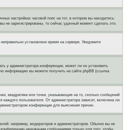
чных настройках часовой пояс на тот, в котором вы находитесь:
и вы не зарегистрированы, то сейчас удачный момент сделать это.
, неправильно установлено время на сервере. Уведомите
ать у администратора конференции, может ли он установить
ьную информацию вы можете получить на сайте phpBB (ссылка
чки, квадратики или точки, указывающие на то, сколько сообщений
ля каждого пользователя. От администратора зависит, включена ли
 администратором конференции для выяснения причин.
лей: например, модераторов и администраторов. Обычно вы не
е конференцию ненужными сообщениями только для того, чтобы