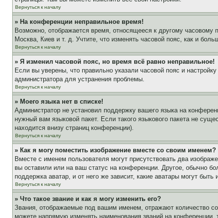
Вернуться к началу
» На конференции неправильное время!
Возможно, отображается время, относящееся к другому часовому поя
Москва, Киев и т. д. Учтите, что изменять часовой пояс, как и бо
Вернуться к началу
» Я изменил часовой пояс, но время всё равно неправильное!
Если вы уверены, что правильно указали часовой пояс и настройку
администратора для устранения проблемы.
Вернуться к началу
» Моего языка нет в списке!
Администратор не установил поддержку вашего языка на конференц
нужный вам языковой пакет. Если такого языкового пакета не сущ
находится внизу страниц конференции).
Вернуться к началу
» Как я могу поместить изображение вместе со своим именем?
Вместе с именем пользователя могут присутствовать два изображен
вы оставили или на ваш статус на конференции. Другое, обычно бо
поддержка аватар, и от него же зависит, какие аватары могут быт
Вернуться к началу
» Что такое звание и как я могу изменить его?
Звания, отображаемые под вашим именем, отражают количество с
можете напрямую изменять наименования званий на конференции, 