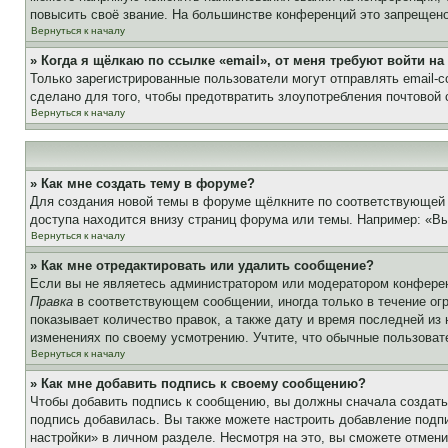
повысить своё звание. На большинстве конференций это запрещено
Вернуться к началу
» Когда я щёлкаю по ссылке «email», от меня требуют войти н
Только зарегистрированные пользователи могут отправлять email-
сделано для того, чтобы предотвратить злоупотребления почтовой
Вернуться к началу
» Как мне создать тему в форуме?
Для создания новой темы в форуме щёлкните по соответствующей 
доступа находится внизу страниц форума или темы. Например: «Вы 
Вернуться к началу
» Как мне отредактировать или удалить сообщение?
Если вы не являетесь администратором или модератором конферен
Правка
в соответствующем сообщении, иногда только в течение огр
показывает количество правок, а также дату и время последней из
изменениях по своему усмотрению. Учтите, что обычные пользовате
Вернуться к началу
» Как мне добавить подпись к своему сообщению?
Чтобы добавить подпись к сообщению, вы должны сначала создать
подпись добавилась. Вы также можете настроить добавление под
настройки» в личном разделе. Несмотря на это, вы сможете отме