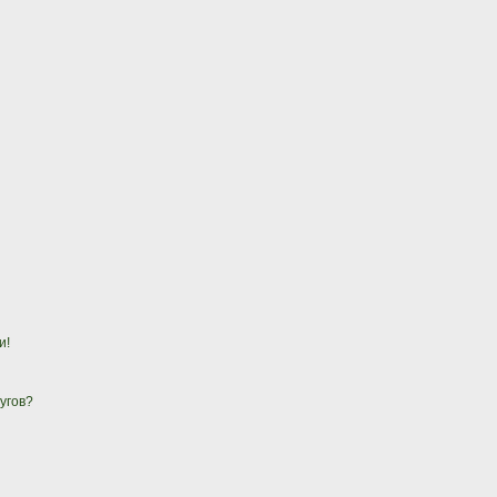
и!
угов?