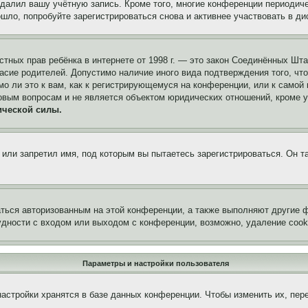
удалил вашу учётную запись. Кроме того, многие конференции периоди
ло, попробуйте зарегистрироваться снова и активнее участвовать в ди
 частных прав ребёнка в интернете от 1998 г. — это закон Соединённых 
асие родителей. Допустимо наличие иного вида подтверждения того, чт
о ли это к вам, как к регистрирующемуся на конференции, или к самой
овым вопросам и не является объектом юридических отношений, кроме 
ической силы.
или запретил имя, под которым вы пытаетесь зарегистрироваться. Он т
аться авторизованным на этой конференции, а также выполняют другие ф
дности с входом или выходом с конференции, возможно, удаление cook
Параметры и настройки пользователя
астройки хранятся в базе данных конференции. Чтобы изменить их, пер