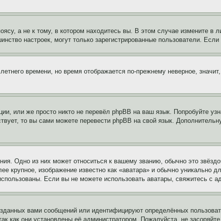
су, а не к тому, в котором находитесь вы. В этом случае измените в ли
льшинство настроек, могут только зарегистрированные пользователи. Есл
 летнего времени, но время отображается по-прежнему неверное, значит
ии, или же просто никто не перевёл phpBB на ваш язык. Попробуйте узн
ествует, то вы сами можете перевести phpBB на свой язык. Дополнител
ия. Одно из них может относиться к вашему званию, обычно это звёздо
лее крупное, изображение известно как «аватара» и обычно уникально д
ь использованы. Если вы не можете использовать аватары, свяжитесь с
озданных вами сообщений или идентифицируют определённых пользовате
так как они установлены её администратором. Пожалуйста, не засоряйт